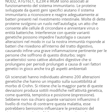
NOD2, ATG16L1, IL23R e IRGM sono associati al
funzionamento del sistema immunitario. Le proteine ​​
sviluppate da questi geni specifici aiutano il sistema
immunitario a riconoscere e reagire adeguatamente ai
batteri presenti nel rivestimento intestinale. Molte di dette
proteine ​​svolgono un ruolo nell'autofagia; un atto che
consente alle cellule di circondare e annientare virus o
entità batteriche. Interferenze con queste varianti
genetiche possono impedire l'autofagia o causare
alterazioni nel modo in cui la nostra immunità risponde ai
batteri che risiedono all'interno del tratto digestivo,
causando infine una grave infiammazione pertinente per le
persone che soffrono di questo disturbo; segni
caratteristici sono cattive abitudini digestive che si
prolungano per periodi prolungati a causa di vari fattori
genetici in gioco anche tra gli aspetti ambientali
Gli scienziati hanno individuato almeno 200 alterazioni
genetiche che hanno un impatto sulla suscettibilità al
morbo di Crohn. Si ritiene che la maggior parte di queste
deviazioni produca sottili modifiche nell'attività genetica,
come quantità, tempistica e posizione (espressione).
Sebbene non sia chiaro quante variazioni influenzino il
livello di rischio di contrarre questa malattia, esse
potrebbero benissimo influenzare le prestazioni del