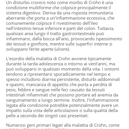
Un disturbo cronico noto come morbo di Crohn è una
condizione multiforme che colpisce principalmente il
sistema digestivo. Deriva da una risposta immunitaria
aberrante che porta a un'infiammazione eccessiva, che
comunemente colpisce il rivestimento dell'ileo
nell'intestino tenue inferiore e parti del colon. Tuttavia,
qualsiasi area lungo il tratto gastrointestinale può
infiammarsi, dalla bocca all'ano, provocando ispessimento
dei tessuti e gonfiore, mentre sulle superfici interne si
sviluppano ferite aperte (ulcere).
L'esordio della malattia di Crohn avviene tipicamente
durante la tarda adolescenza o intorno ai vent'anni, ma
può svilupparsi in qualsiasi momento della vita. I sintomi
tendono a ripresentarsi sporadicamente nel tempo e
spesso includono diarrea persistente, disturbi addominali
e spasmi, mancanza di appetito che porta a perdita di
peso, febbre e sangue nelle feci causato da tessuti
intestinali infiammati che possono portare ad anemia da
sanguinamento a lungo termine. Inoltre, l'infiammazione
legata alla condizione potrebbe potenzialmente avere un
impatto sulla vista delle articolazioni o sulla qualità della
pelle a seconda dei singoli casi presentati.
Numerosi geni primari legati alla malattia di Crohn, come