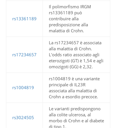
Il polimorfismo IRGM
rs13361189 può
rs13361189
contribuire alla
predisposizione alla
malattia di Crohn.
La rs17234657 è associata
alla malattia di Crohn.
rs17234657
L'odds ratio associato agli
eterozigoti (GT) è 1,54 e agli
omozigoti (GG) è 2,32.
rs1004819 è una variante
principale di IL23R
rs1004819
associata alla malattia di
Crohn a esordio precoce.
Le varianti predispongono
alla colite ulcerosa, al
rs3024505
morbo di Crohn e al diabete
di tipo 1.