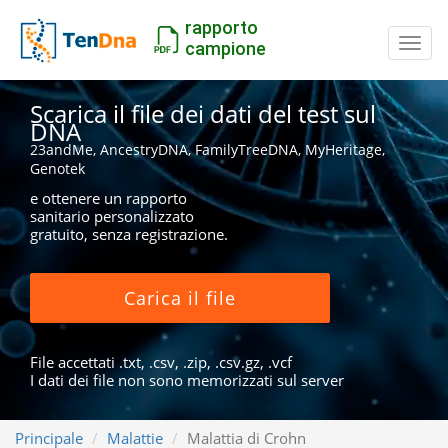
rapporto
Inter
campione
Scarica il file dei dati del test sul
DNA
23andMe, AncestryDNA, FamilyTreeDNA, MyHeritage,
Genotek
e ottenere un rapporto
sanitario personalizzato
gratuito, senza registrazione.
Carica il file
File accettati .txt, .csv, .zip, .csv.gz, .vcf
I dati dei file non sono memorizzati sul server
Principale
Malattie
Malattia di Crohn