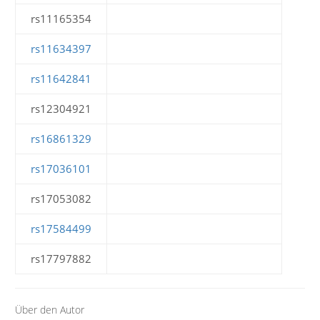
rs11165354
rs11634397
rs11642841
rs12304921
rs16861329
rs17036101
rs17053082
rs17584499
rs17797882
Über den Autor