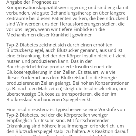
Angabe der Prognose zur
Kompensationskapazitätsverringerung und sind eng damit
verbunden, wie gute Behandlungstherapien über längere
Zeiträume bei diesen Patienten wirken, die beeindruckend
sind Wir werden uns den Herausforderungen stellen, die
vor uns liegen, wenn wir tiefere Einblicke in die
Mechanismen dieser Krankheit gewinnen
Typ-2-Diabetes zeichnet sich durch einen erhöhten
Blutzuckerspiegel, auch Blutzucker genannt, aus und ist
eine Erkrankung, bei der der Körper Insulin nicht effizient
nutzen und produzieren kann. Das in der
Bauchspeicheldrüse produzierte Insulin steuert die
Glukoseregulierung in den Zellen. Es steuert, wie viel
dieser Zuckerart aus dem Blutkreislauf in die Energie
produzierenden Zellen gelangt. Bei hohen Konzentrationen
(z. B. nach den Mahlzeiten) steigt die Insulinsekretion, um
überschüssige Glukose zu transportieren, die den im
Blutkreislauf vorhandenen Spiegel senkt.
Eine Insulinresistenz ist typischerweise eine Vorstufe von
Typ-2-Diabetes, bei der die Körperzellen weniger
empfänglich für Insulin sind. Mit fortschreitender
Erkrankung sind höhere Insulinmengen erforderlich, um
den Blutzuckerspiegel stabil zu halten. Als Reaktion darauf