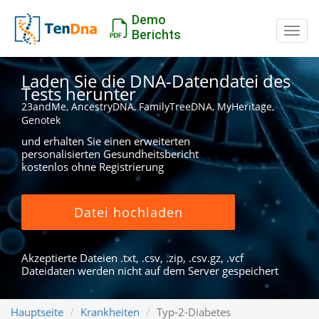
Demo
Schal
Berichts
Laden Sie die DNA-Datendatei des
Tests herunter
23andMe, AncestryDNA, FamilyTreeDNA, MyHeritage,
Genotek
und erhalten Sie einen erweiterten
personalisierten Gesundheitsbericht
kostenlos ohne Registrierung
Datei hochladen
Akzeptierte Dateien .txt, .csv, .zip, .csv.gz, .vcf
Dateidaten werden nicht auf dem Server gespeichert
Hauptseite
Krankheiten
Typ-2-Diabetes