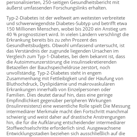
personalisierten, 250-seitigen Gesundheitsbericht mit
äußerst umfassenden Forschungslinks erhalten.
Typ-2-Diabetes ist der weltweit am weitesten verbreitete
und schwerwiegendste Diabetes-Subtyp und betrifft etwa
150 Millionen Menschen, wobei bis 2020 ein Anstieg um
40 % prognostiziert wird. In vielen Ländern verschlingt die
Erkrankung bereits bis zu zehn Prozent des
Gesundheitsbudgets. Obwohl umfassend untersucht, ist
das Verständnis der zugrunde liegenden Ursachen im
Vergleich zum Typ-1-Diabetes, bei dem bekannt ist, dass
die Autoimmunzerstörung die insulinsekretierenden
Betazellen der Bauchspeicheldrüse zerstört, noch
unvollständig. Typ-2-Diabetes steht in engem
Zusammenhang mit Fettleibigkeit und der Häufung von
Bluthochdruck, Dyslipidämie und makrovaskulären
Erkrankungen innerhalb von Einzelpersonen oder
Familien. Dies deutet darauf hin, dass eine geringe
Empfindlichkeit gegenüber peripheren Wirkungen
(Insulinresistenz) eine wesentliche Rolle spielt Die Messung
intermediärer Merkmale macht den Fortschritt manchmal
schwierig und weist daher auf drastische Anstrengungen
hin, die für die Aufklärung entscheidender intermediärer
Stoffwechselschritte erforderlich sind. Ausgewachsene
Entwicklungsstadien beziehen sich ausschließlich auf die