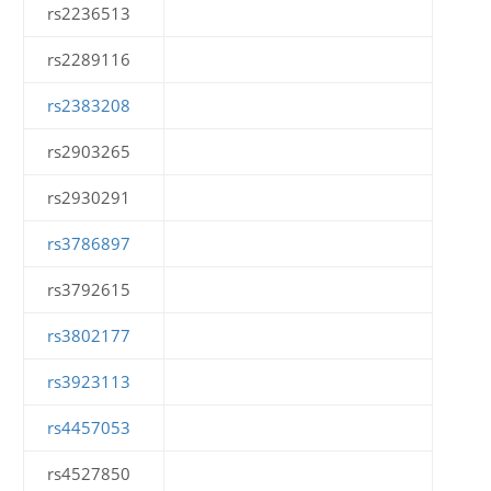
rs2236513
rs2289116
rs2383208
rs2903265
rs2930291
rs3786897
rs3792615
rs3802177
rs3923113
rs4457053
rs4527850