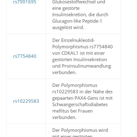
rs7901695
Glukosestoffwechsel und
eine gestörte
Insulinsekretion, die durch
Glucagon-like Peptide-1
ausgelöst wird.
Der Einzelnukleotid-
Polymorphismus rs7754840
von CDKAL1 ist mit einer
rs7754840
gestörten Insulinsekretion
und Proinsulinumwandlung
verbunden.
Der Polymorphismus
rs10229583 in der Nähe des
gepaarten PAX4-Gens ist mit
rs10229583
Schwangerschaftsdiabetes
mellitus bei Frauen
verbunden.
Der Polymorphismus wird
mit einer gestörten