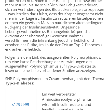
produzieren Betazellen in der Bauchspeicheldrüse immer
mehr Insulin, bis sie schließlich ihre Fähigkeit verlieren,
sich an Veränderungen des Blutzuckerspiegels anzupassen
– was letztlich dazu führt, dass der Körper insgesamt nicht
mehr in der Lage ist, Insulin zu reduzieren Einzelpersonen
erleben ein gewisses Maß an natürlichem altersbedingtem
Rückgang der Insulinsensitivität; Ungesunde
Lebensgewohnheiten (z. B. mangelnde körperliche
Aktivität oder übermäßige Gewichtszunahme)
verschlimmern die Erkrankung jedoch erheblich und
erhöhen das Risiko, im Laufe der Zeit an Typ-2-Diabetes zu
erkranken, erheblich.
Folgen Sie dem Link des ausgewählten Polymorphismus,
um eine kurze Beschreibung der Auswirkungen des
ausgewählten Polymorphismus auf Typ-2-Diabetes zu
lesen und eine Liste vorhandener Studien anzuzeigen.
SNP-Polymorphismen im Zusammenhang mit dem Thema
Typ-2-Diabetes
:
Ein weit verbreiteter
Aminosäurepolymorphismus
rs1799999
wird mit Insulinresistenz und
Insulinhypersekretion in