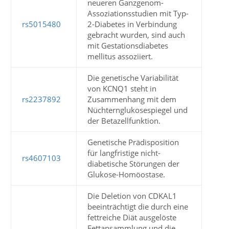
neueren Ganzgenom-
Assoziationsstudien mit Typ-
rs5015480
2-Diabetes in Verbindung
gebracht wurden, sind auch
mit Gestationsdiabetes
mellitus assoziiert.
Die genetische Variabilität
von KCNQ1 steht in
rs2237892
Zusammenhang mit dem
Nüchternglukosespiegel und
der Betazellfunktion.
Genetische Prädisposition
für langfristige nicht-
rs4607103
diabetische Störungen der
Glukose-Homöostase.
Die Deletion von CDKAL1
beeinträchtigt die durch eine
fettreiche Diät ausgelöste
Fettansammlung und die