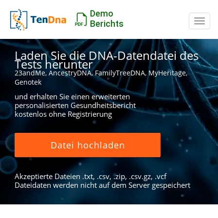
Demo
Schal
Berichts
Laden Sie die DNA-Datendatei des
Tests herunter
23andMe, AncestryDNA, FamilyTreeDNA, MyHeritage,
Genotek
und erhalten Sie einen erweiterten
personalisierten Gesundheitsbericht
kostenlos ohne Registrierung
Datei hochladen
Akzeptierte Dateien .txt, .csv, .zip, .csv.gz, .vcf
Dateidaten werden nicht auf dem Server gespeichert