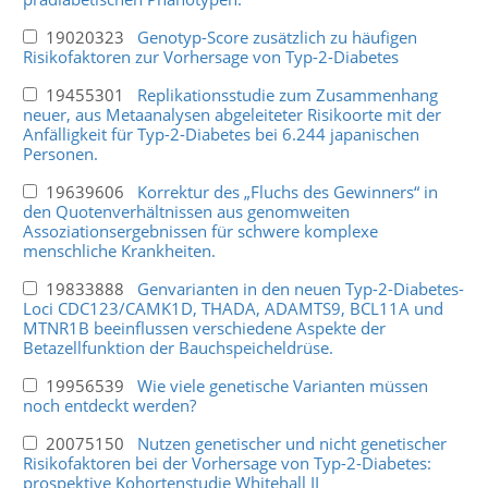
19020323
Genotyp-Score zusätzlich zu häufigen
Risikofaktoren zur Vorhersage von Typ-2-Diabetes
19455301
Replikationsstudie zum Zusammenhang
neuer, aus Metaanalysen abgeleiteter Risikoorte mit der
Anfälligkeit für Typ-2-Diabetes bei 6.244 japanischen
Personen.
19639606
Korrektur des „Fluchs des Gewinners“ in
den Quotenverhältnissen aus genomweiten
Assoziationsergebnissen für schwere komplexe
menschliche Krankheiten.
19833888
Genvarianten in den neuen Typ-2-Diabetes-
Loci CDC123/CAMK1D, THADA, ADAMTS9, BCL11A und
MTNR1B beeinflussen verschiedene Aspekte der
Betazellfunktion der Bauchspeicheldrüse.
19956539
Wie viele genetische Varianten müssen
noch entdeckt werden?
20075150
Nutzen genetischer und nicht genetischer
Risikofaktoren bei der Vorhersage von Typ-2-Diabetes:
prospektive Kohortenstudie Whitehall II