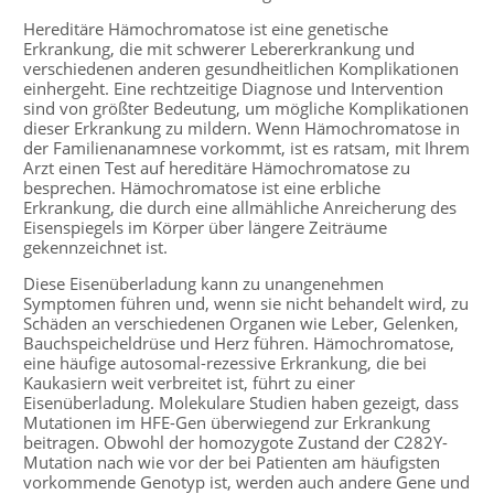
Hereditäre Hämochromatose ist eine genetische
Erkrankung, die mit schwerer Lebererkrankung und
verschiedenen anderen gesundheitlichen Komplikationen
einhergeht. Eine rechtzeitige Diagnose und Intervention
sind von größter Bedeutung, um mögliche Komplikationen
dieser Erkrankung zu mildern. Wenn Hämochromatose in
der Familienanamnese vorkommt, ist es ratsam, mit Ihrem
Arzt einen Test auf hereditäre Hämochromatose zu
besprechen. Hämochromatose ist eine erbliche
Erkrankung, die durch eine allmähliche Anreicherung des
Eisenspiegels im Körper über längere Zeiträume
gekennzeichnet ist.
Diese Eisenüberladung kann zu unangenehmen
Symptomen führen und, wenn sie nicht behandelt wird, zu
Schäden an verschiedenen Organen wie Leber, Gelenken,
Bauchspeicheldrüse und Herz führen. Hämochromatose,
eine häufige autosomal-rezessive Erkrankung, die bei
Kaukasiern weit verbreitet ist, führt zu einer
Eisenüberladung. Molekulare Studien haben gezeigt, dass
Mutationen im HFE-Gen überwiegend zur Erkrankung
beitragen. Obwohl der homozygote Zustand der C282Y-
Mutation nach wie vor der bei Patienten am häufigsten
vorkommende Genotyp ist, werden auch andere Gene und