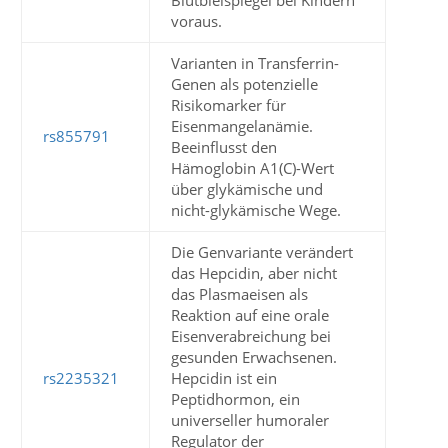
Blutbleispiegel bei Kindern
voraus.
Varianten in Transferrin-
Genen als potenzielle
Risikomarker für
Eisenmangelanämie.
rs855791
Beeinflusst den
Hämoglobin A1(C)-Wert
über glykämische und
nicht-glykämische Wege.
Die Genvariante verändert
das Hepcidin, aber nicht
das Plasmaeisen als
Reaktion auf eine orale
Eisenverabreichung bei
gesunden Erwachsenen.
rs2235321
Hepcidin ist ein
Peptidhormon, ein
universeller humoraler
Regulator der