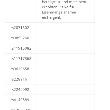
beteiligt ist und mit einem
erhöhten Risiko für
Eisenmangelanämie
einhergeht.
rs2071302
rs9859260
rs11915082
rs11717368
rs9619658
rs228916
rs2246092
rs4140589