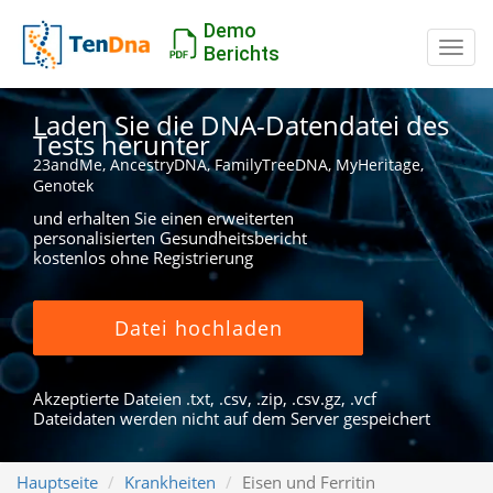
Demo
Schal
Berichts
Laden Sie die DNA-Datendatei des
Tests herunter
23andMe, AncestryDNA, FamilyTreeDNA, MyHeritage,
Genotek
und erhalten Sie einen erweiterten
personalisierten Gesundheitsbericht
kostenlos ohne Registrierung
Datei hochladen
Akzeptierte Dateien .txt, .csv, .zip, .csv.gz, .vcf
Dateidaten werden nicht auf dem Server gespeichert
Hauptseite
Krankheiten
Eisen und Ferritin