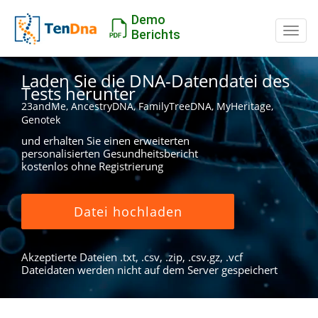
Demo
Schal
Berichts
Laden Sie die DNA-Datendatei des
Tests herunter
23andMe, AncestryDNA, FamilyTreeDNA, MyHeritage,
Genotek
und erhalten Sie einen erweiterten
personalisierten Gesundheitsbericht
kostenlos ohne Registrierung
Datei hochladen
Akzeptierte Dateien .txt, .csv, .zip, .csv.gz, .vcf
Dateidaten werden nicht auf dem Server gespeichert