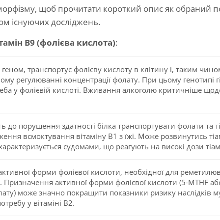
морфізму, щоб прочитати короткий опис як обраний по
ском існуючих досліджень.
тамін В9 (фолієва кислота)
:
 геном, транспортує фолієву кислоту в клітину і, таким чином
ому регулюванні концентрації фолату. При цьому генотипі 
еба у фолієвій кислоті. Вживання алкоголю критичніше щод
 до порушення здатності білка транспортувати фолати та ті
ення всмоктування вітаміну В1 з їжі. Може розвинутись ті
характеризується судомами, що реагують на високі дози тіам
ктивної форми фолієвої кислоти, необхідної для реметилюв
 Призначення активної форми фолієвої кислоти (5-MTHF або
ату) може значно покращити показники ризику наслідків му
требу у вітаміні В2.