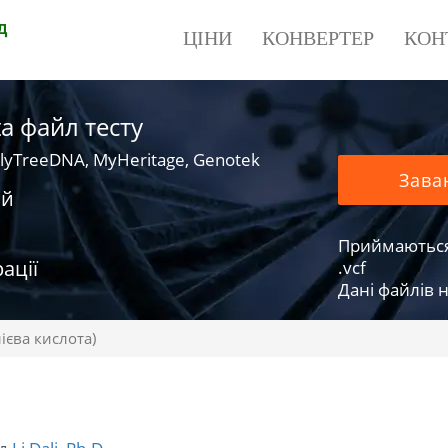
д
ЦІНИ
КОНВЕРТЕР
КОН
a файл тесту
lyTreeDNA, MyHeritage, Genotek
Зава
ий
Приймаються фа
ації
.vcf
Дані файлів н
ієва кислота)