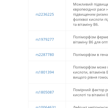
Можливий підвищен
європеоїдної раси н
rs2236225
підвищеним ризиком
фолієвої кислоти пі
та вітаміну В6.
Поліморфізм фермен
rs1979277
вітаміну В6 для оп
rs2287780
Поліморфізм в гена
Поліморфізм може п
rs1801394
кислоти, вітамінів
вищого рівня гомоц
Помірний фактор ри
rs1805087
кислоті та вітаміні 
rs10064631
Дефіцит метіонінси