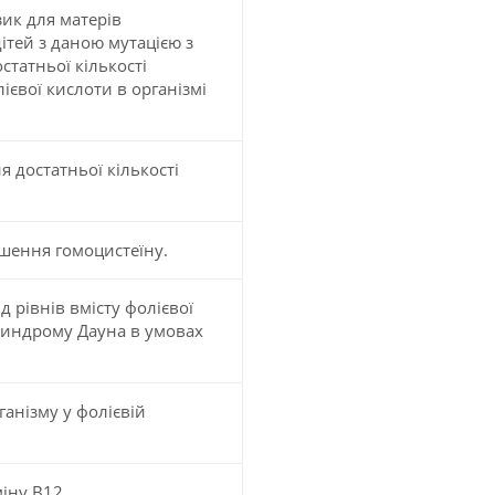
ик для матерів
дітей з даною мутацією з
татньої кількості
ієвої кислоти в організмі
 достатньої кількості
ьшення гомоцистеїну.
 рівнів вмісту фолієвої
 синдрому Дауна в умовах
анізму у фолієвій
іну B12.