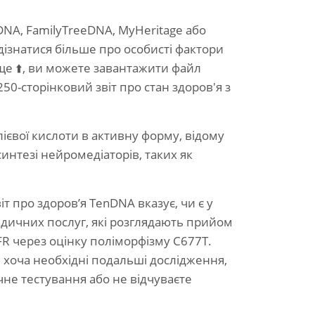
NA, FamilyTreeDNA, MyHeritage або
дізнатися більше про особисті фактори
е ⬆️, ви можете завантажити файл
0-сторінковий звіт про стан здоров'я з
євої кислоти в активну форму, відому
интезі нейромедіаторів, таких як
т про здоров’я TenDNA вказує, чи є у
дичних послуг, які розглядають прийом
THFR через оцінку поліморфізму C677T.
, хоча необхідні подальші дослідження,
не тестування або не відчуваєте