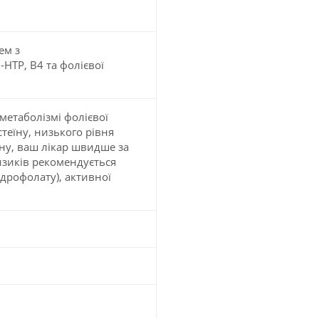
ем з
HTP, B4 та фолієвої
метаболізмі фолієвої
теїну, низького рівня
їну, ваш лікар швидше за
изиків рекомендується
дрофолату), активної