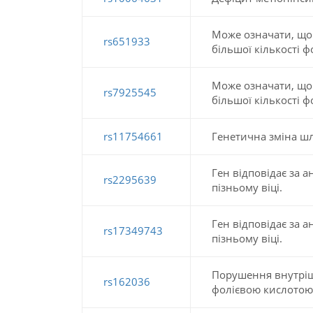
Може означати, що 
rs651933
більшої кількості ф
Може означати, що 
rs7925545
більшої кількості ф
rs11754661
Генетична зміна шл
Ген відповідає за 
rs2295639
пізньому віці.
Ген відповідає за 
rs17349743
пізньому віці.
Порушення внутріш
rs162036
фолієвою кислотою у