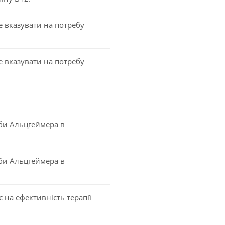
е вказувати на потребу
е вказувати на потребу
оби Альцгеймера в
оби Альцгеймера в
на ефективність терапії