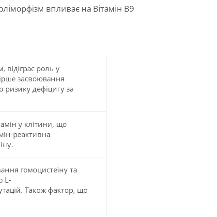
ліморфізм впливає на Вітамін В9
, відіграє роль у
гірше засвоювання
о ризику дефіциту за
амін у клітини, що
амін-реактивна
іну.
ання гомоцистеїну та
 L-
тацій. Також фактор, що