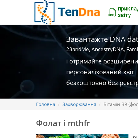
прикла
звіту
Завантажте DNA dat
23andMe, AncestryDNA, Fami
і отримайте розширен
персоналізований звіт
безкоштовно без реєстр
Головна
Захворювання
Вітамін В9 (фол
Фолат і mthfr