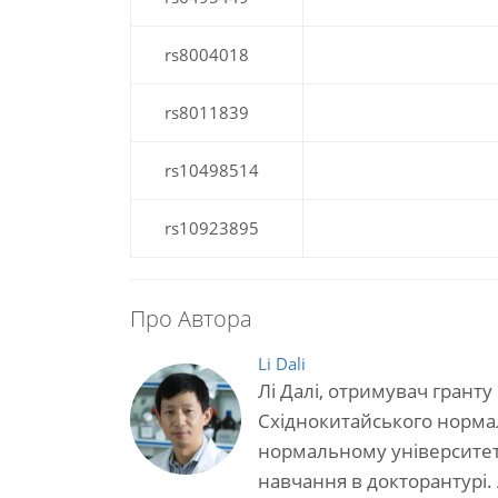
rs8004018
rs8011839
rs10498514
rs10923895
Про Автора
Li Dali
Лі Далі, отримувач грант
Східнокитайського нормал
нормальному університеті 
навчання в докторантурі.