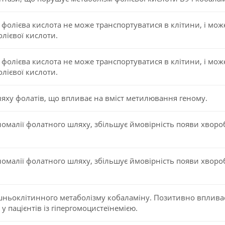
фолієва кислота не може транспортуватися в клітини, і мож
олієвої кислоти.
фолієва кислота не може транспортуватися в клітини, і мож
олієвої кислоти.
яху фолатів, що впливає на вміст метилювання геному.
аномалії фолатного шляху, збільшує ймовірність появи хвор
аномалії фолатного шляху, збільшує ймовірність появи хвор
ньоклітинного метаболізму кобаламіну. Позитивно впливає 
 пацієнтів із гіпергомоцистеїнемією.