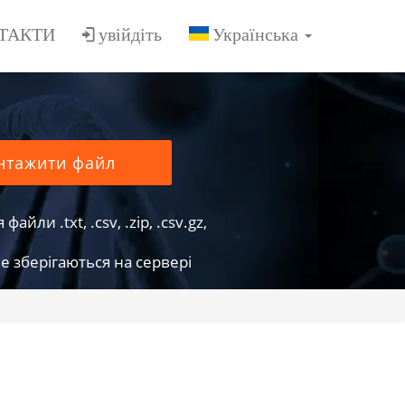
ТАКТИ
увійдіть
нтажити файл
йли .txt, .csv, .zip, .csv.gz,
е зберігаються на сервері