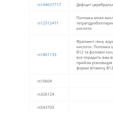
rs144637717
Дефіцит церебральн
Поломка може викли
rs12512471
тетрагідробіоптери
кислоти.
Фрагмент гена, від
кислоти. Поломка ц
B12 та фолієвої ки
rs1801133
все порадить вам в
прийом різновидів 
форми вітаміну В12
rs10604
rs326124
rs543703