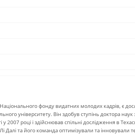
у Національного фонду видатних молодих кадрів, є д
ьного університету. Він здобув ступінь доктора наук
у 2007 році і здійснював спільні дослідження в Техас
 Лі Далі та його команда оптимізували та інновували 