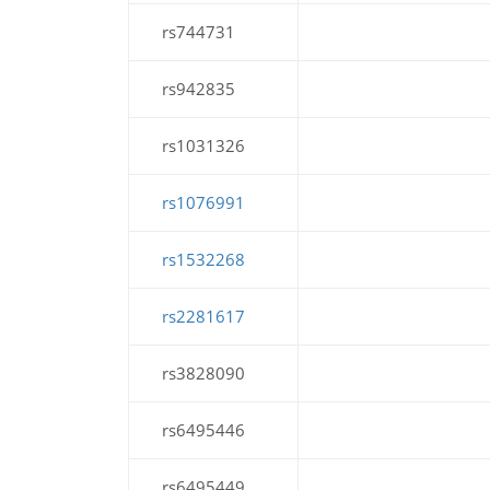
rs744731
rs942835
rs1031326
rs1076991
rs1532268
rs2281617
rs3828090
rs6495446
rs6495449