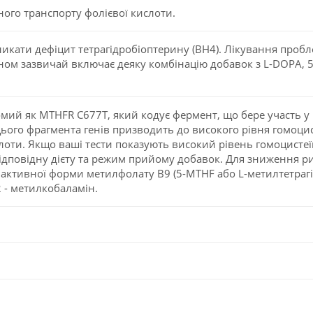
ого транспорту фолієвої кислоти.
кати дефіцит тетрагідробіоптерину (BH4). Лікування пробл
ном зазвичай включає деяку комбінацію добавок з L-DOPA, 5-
омий як MTHFR C677T, який кодує фермент, що бере участь у 
ього фрагмента генів призводить до високого рівня гомоцис
слоти. Якщо ваші тести показують високий рівень гомоцисте
ідповідну дієту та режим прийому добавок. Для зниження р
активної форми метилфолату В9 (5-MTHF або L-метилтетрагі
 - метилкобаламін.