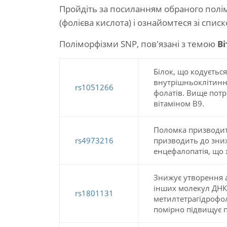
Пройдіть за посиланням обраного полі
(фолієва кислота) і ознайомтеся зі спи
Поліморфізми SNP, пов'язані з темою
Ві
Білок, що кодується
внутрішньоклітинн
rs1051266
фолатів. Вище потр
вітаміном В9.
Поломка призводить
rs4973216
призводить до зниж
енцефалопатія, що 
Знижує утворення а
інших молекул ДНК.
rs1801131
метилтетрагідрофол
помірно підвищує по