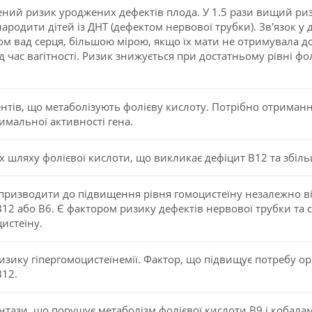
ий ризик уроджених дефектів плода. У 1.5 рази вищий риз
ародити дітей із ДНТ (дефектом нервової трубки). Зв'язок у 
 вад серця, більшою мірою, якщо їх мати не отримувала дос
д час вагітності. Ризик знижується при достатньому рівні фол
тів, що метаболізують фолієву кислоту. Потрібно отримання
тимальної активності гена.
х шляху фолієвої кислоти, що викликає дефіцит B12 та збіл
ризводити до підвищення рівня гомоцистеїну незалежно від
 B12 або B6. Є фактором ризику дефектів нервової трубки та
истеїну.
зику гіпергомоцистеїнемії. Фактор, що підвищує потребу орг
В12.
нтази, що порушує метаболізм фолієвої кислоти B9 і кобалам