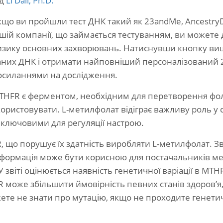
ід
Li Dali, Ph.D.
кщо ви пройшли тест ДНК такий як 23andMe, AncestryD
шій компанії, що займається тестуванням, ви можете 
изику основних захворювань. Натиснувши кнопку вищ
аних ДНК і отримати найповніший персоналізований 25
осиланнями на дослідження.
THFR є ферментом, необхідним для перетворення фолі
ористовувати. L-метилфолат відіграє важливу роль у с
 є ключовими для регуляції настрою.
 що порушує їх здатність виробляти L-метилфолат. Зві
інформація може бути корисною для постачальників ме
. У звіті оцінюється наявність генетичної варіації в M
R може збільшити ймовірність певних станів здоров’я
те не знати про мутацію, якщо не проходите генетич