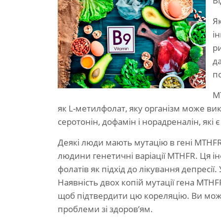
В
Я
ін
р
д
п
M
як L-метилфолат, яку організм може вик
серотонін, дофамін і норадреналін, які
Деякі люди мають мутацію в гені MTHFR,
людини генетичні варіації MTHFR. Ця 
фолатів як підхід до лікування депресії
Наявність двох копій мутації гена MTHF
щоб підтвердити цю кореляцію. Ви може
проблеми зі здоров’ям.