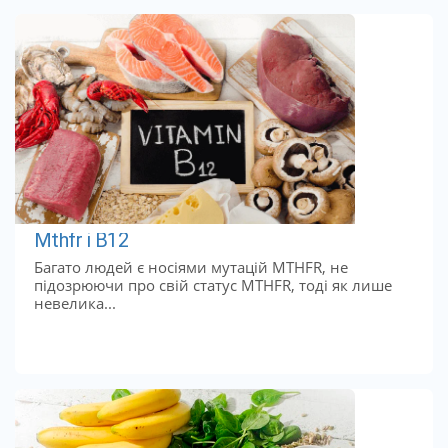
Mthfr і B12
Багато людей є носіями мутацій MTHFR, не
підозрюючи про свій статус MTHFR, тоді як лише
невелика...