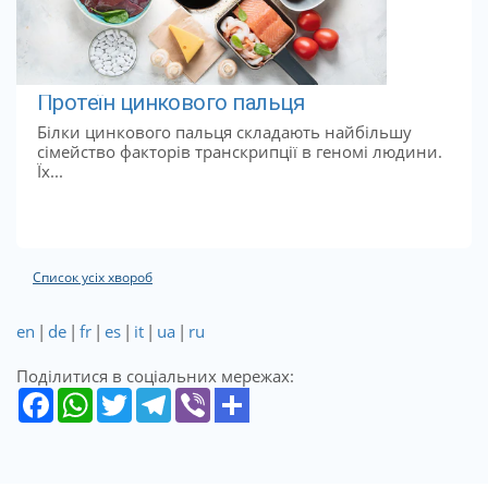
Протеїн цинкового пальця
Білки цинкового пальця складають найбільшу
сімейство факторів транскрипції в геномі людини.
Їх...
Список усіх хвороб
en
|
de
|
fr
|
es
|
it
|
ua
|
ru
Поділитися в соціальних мережах: