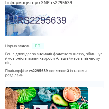
Інформація про SNP rs2295639
Норма аллель:
TT
Ген відповідає за аномалії фолатного шляху, збільшує
ймовірність появи хвороби Альцгеймера в пізньому
віці.
Поліморфізм
rs2295639
пов'язаний із такими
розділами: