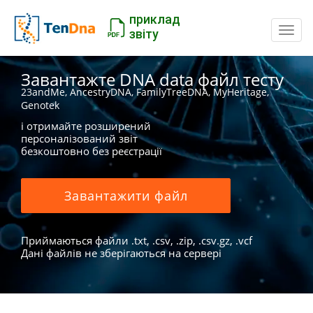
приклад
Пере
звіту
Завантажте DNA data файл тесту
23andMe, AncestryDNA, FamilyTreeDNA, MyHeritage,
Genotek
і отримайте розширений
персоналізований звіт
безкоштовно без реєстрації
Завантажити файл
Приймаються файли .txt, .csv, .zip, .csv.gz, .vcf
Дані файлів не зберігаються на сервері