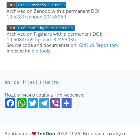
Archived on Zenodo with a permanent DOI:
10.5281/zenodo.20185959
Archived on Figshare with a permanent DOI:
10.6084/m9.figshare.32493036
Source code and documentation:
GitHub Repository
Indexed in:
bio.tools
en
|
de
|
fr
|
es
|
it
|
ua
|
ru
Поділитися в соціальних мережах:
Зроблено з
TenDna
2022-2026. Всі права захищені