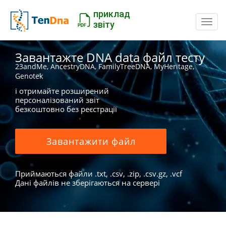
приклад
Пере
звіту
Завантажте DNA data файл тесту
23andMe, AncestryDNA, FamilyTreeDNA, MyHeritage,
Genotek
і отримайте розширений
персоналізований звіт
безкоштовно без реєстрації
Завантажити файл
Приймаються файли .txt, .csv, .zip, .csv.gz, .vcf
Дані файлів не зберігаються на сервері