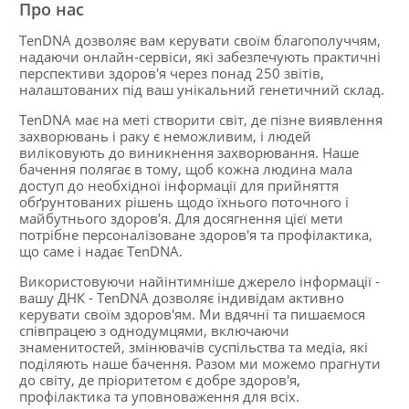
Про нас
TenDNA дозволяє вам керувати своїм благополуччям,
надаючи онлайн-сервіси, які забезпечують практичні
перспективи здоров'я через понад 250 звітів,
налаштованих під ваш унікальний генетичний склад.
TenDNA має на меті створити світ, де пізне виявлення
захворювань і раку є неможливим, і людей
виліковують до виникнення захворювання. Наше
бачення полягає в тому, щоб кожна людина мала
доступ до необхідної інформації для прийняття
обґрунтованих рішень щодо їхнього поточного і
майбутнього здоров'я. Для досягнення цієї мети
потрібне персоналізоване здоров'я та профілактика,
що саме і надає TenDNA.
Використовуючи найінтимніше джерело інформації -
вашу ДНК - TenDNA дозволяє індивідам активно
керувати своїм здоров'ям. Ми вдячні та пишаємося
співпрацею з однодумцями, включаючи
знаменитостей, змінювачів суспільства та медіа, які
поділяють наше бачення. Разом ми можемо прагнути
до світу, де пріоритетом є добре здоров'я,
профілактика та уповноваження для всіх.