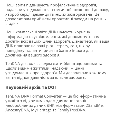
Наші звіти підвищують профілактичне здоров'я,
надаючи усвідомлення генетичної схильності до раку,
хвороб серця, деменції та інших захворювань. Це
дозволяє вам приймати проактивні заходи на ранніх
стадіях.
Наші комплексні звіти ДНК надають корисну
інформацію та усвідомлення, які допоможуть вам
досягти всіх ваших цілей здоров'я. Дізнайтеся, як ваша
ДНК впливає на ваші рівні стресу, сон, шкіру,
поведінку, таланти, риси та багато іншого для
досягнення вашого здоров'я.
TenDNA дозволяє людям жити більш здоровими та
щасливішими життями, надаючи їм цінні
усвідомлення про здоров'я. Ми дозволяємо кожному
взяти відповідальність за власне здоров'я.
Науковий архів та DOI
TenDNA DNA Format Converter — це біоінформатична
утиліта з відкритим кодом для конвертації
необроблених даних ДНК між форматами 23andMe,
AncestryDNA, MyHeritage та FamilyTreeDNA.