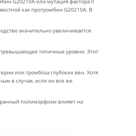
мбин G20210A или мутация фактора II
звестной как протромбин G20210A. В
водство значительно увеличивается
, превышающее типичные уровни. Этот
ерии или тромбоза глубоких вен. Хотя
ым в случае, если он все же
ыбранный полиморфизм влияет на