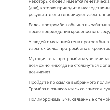
некоторых людей имеется генетическая
(два), которая приводит к наследстве
результате они генерируют избыточно
Белок протромбин обычно вырабатывае
после повреждения кровеносного сосу
У людей с мутацией гена протромбина
избыток белка протромбина в кровото
Мутация гена протромбина увеличивает
возможно никогда не столкнуться с оп
возникнет.
Пройдите по ссылке выбранного полим
Тромбоз и ознакомьтесь со списком с
Полиморфизмы SNP, связанные с темо