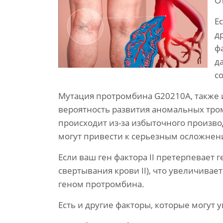
О
Е
д
ф
д
с
Мутация протромбина G20210A, также и
вероятность развития аномальных тромб
происходит из-за избыточного производ
могут привести к серьезным осложнени
Если ваш ген фактора II претерпевает
свертывания крови II), что увеличив
геном протромбина.
Есть и другие факторы, которые могут 