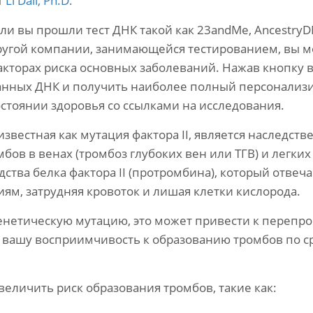
т
Li Dali, Ph.D.
сли вы прошли тест ДНК такой как 23andMe, AncestryD
ругой компании, занимающейся тестированием, вы м
акторах риска основных заболеваний. Нажав кнопку в
анных ДНК и получить наиболее полный персонализи
остоянии здоровья со ссылками на исследования.
звестная как мутация фактора II, является наследст
ов в венах (тромбоз глубоких вен или ТГВ) и легких 
ства белка фактора II (протромбина), который отвеч
ям, затрудняя кровоток и лишая клетки кислорода.
 генетическую мутацию, это может привести к перепр
ает вашу восприимчивость к образованию тромбов по
увеличить риск образования тромбов, такие как: