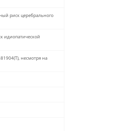
тный риск церебрального
ск идиопатической
81904(T), несмотря на