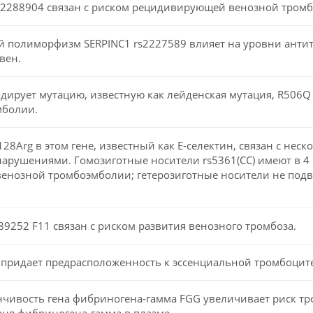
s2288904 связан с риском рецидивирующей венозной тром
 полиморфизм SERPINC1 rs2227589 влияет на уровни анти
вен.
одирует мутацию, известную как лейденская мутация, R506Q 
мболии.
128Arg в этом гене, известный как E-селектин, связан с нес
арушениями. Гомозиготные носители rs5361(CC) имеют в 4 
енозной тромбоэмболии; гетерозиготные носители не под
9252 F11 связан с риском развития венозного тромбоза.
1 придает предрасположенность к эссенциальной тромбоцит
нчивость гена фибриногена-гамма FGG увеличивает риск тро
вня фибриногена-гамма в плазме.