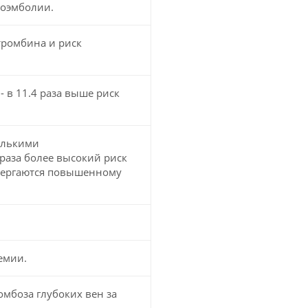
боэмболии.
тромбина и риск
- в 11.4 раза выше риск
колькими
раза более высокий риск
вергаются повышенному
емии.
мбоза глубоких вен за