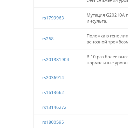
Мутация G20210A г
rs1799963
инсульта.
Поломка в гене ли
rs268
венозной тромбоэ
В 10 раз более выс
rs201381904
нормальные уровни
rs2036914
rs1613662
rs13146272
rs1800595