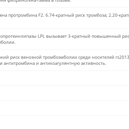
ена протромбина F2. 6.74-кратный риск тромбоза; 2.20-кра
попротеинлипазы LPL вызывает 3-кратный повышенный ри
мболии.
окий риск венозной тромбоэмболии среди носителей rs2013
 антитромбина и антикоагулянтную активность.