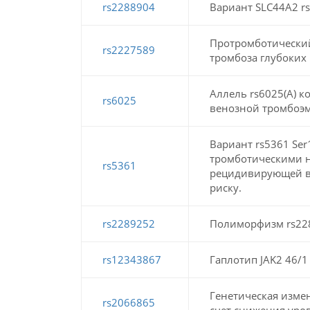
rs2288904
Вариант SLC44A2 r
Протромботический
rs2227589
тромбоза глубоких 
Аллель rs6025(A) к
rs6025
венозной тромбоэ
Вариант rs5361 Ser
тромботическими н
rs5361
рецидивирующей в
риску.
rs2289252
Полиморфизм rs228
rs12343867
Гаплотип JAK2 46/
Генетическая изме
rs2066865
счет снижения уро