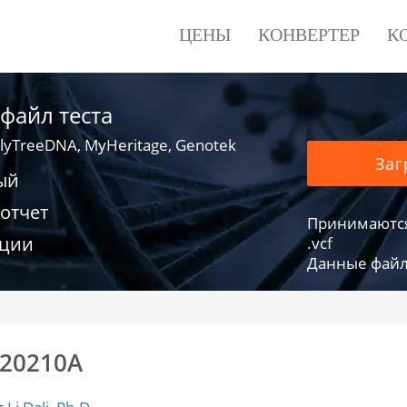
ЦЕНЫ
КОНВЕРТЕР
К
 файл теста
lyTreeDNA, MyHeritage, Genotek
Заг
ый
отчет
Принимаются фа
ации
.vcf
Данные файло
20210A