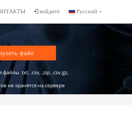
ОНТАКТЫ
войдите
рузить файл
йлы .txt, .csv, .zip, .csv.gz,
в не хранятся на сервере