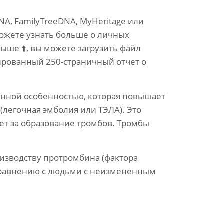
NA, FamilyTreeDNA, MyHeritage или
ожете узнать больше о личных
ыше ⬆️, вы можете загрузить файл
рованный 250-страничный отчет о
венной особенностью, которая повышает
(легочная эмболия или ТЭЛА). Это
ает за образование тромбов. Тромбы
оизводству протромбина (фактора
 сравнению с людьми с неизмененным