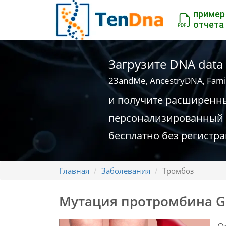
пример
отчета
Загрузите DNA data
23andMe, AncestryDNA, Fami
и получите расширенн
персонализированный 
бесплатно без регистр
Главная
Заболевания
Тромбоз
Мутация протромбина G