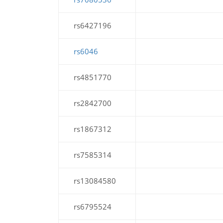
rs6427196
rs6046
rs4851770
rs2842700
rs1867312
rs7585314
rs13084580
rs6795524