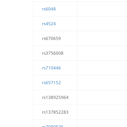
rs6048
rs4524
rs670659
rs3756008
rs710446
rs657152
rs138925964
rs137852283
rs7080536