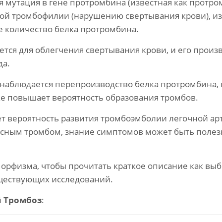
 мутация в гене протромбина (известная как протро
нной тромбофилии (нарушению свертывания крови), и
е количество белка протромбина.
тся для облегчения свертывания крови, и его произ
да.
 наблюдается перепроизводство белка протромбина
ке повышает вероятность образования тромбов.
 вероятность развития тромбоэмболии легочной арт
асным тромбом, знание симптомов может быть полезн
орфизма, чтобы прочитать краткое описание как в
уществующих исследований.
й
Тромбоз
: