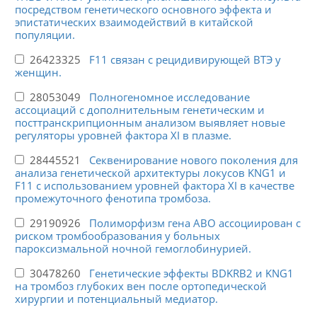
посредством генетического основного эффекта и
эпистатических взаимодействий в китайской
популяции.
26423325
F11 связан с рецидивирующей ВТЭ у
женщин.
28053049
Полногеномное исследование
ассоциаций с дополнительным генетическим и
посттранскрипционным анализом выявляет новые
регуляторы уровней фактора XI в плазме.
28445521
Секвенирование нового поколения для
анализа генетической архитектуры локусов KNG1 и
F11 с использованием уровней фактора XI в качестве
промежуточного фенотипа тромбоза.
29190926
Полиморфизм гена АВО ассоциирован с
риском тромбообразования у больных
пароксизмальной ночной гемоглобинурией.
30478260
Генетические эффекты BDKRB2 и KNG1
на тромбоз глубоких вен после ортопедической
хирургии и потенциальный медиатор.