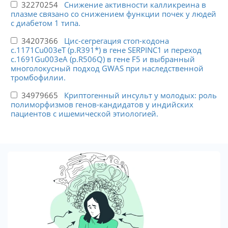
32270254
Снижение активности калликреина в
плазме связано со снижением функции почек у людей
с диабетом 1 типа.
34207366
Цис-сегрегация стоп-кодона
c.1171Cu003eT (p.R391*) в гене SERPINC1 и переход
c.1691Gu003eA (p.R506Q) в гене F5 и выбранный
многолокусный подход GWAS при наследственной
тромбофилии.
34979665
Криптогенный инсульт у молодых: роль
полиморфизмов генов-кандидатов у индийских
пациентов с ишемической этиологией.