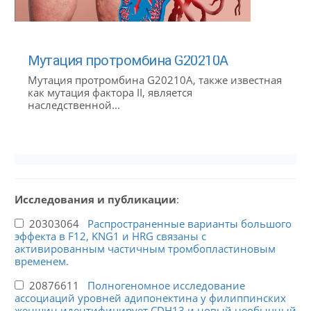
Мутация протромбина G20210A
Мутация протромбина G20210A, также известная
как мутация фактора II, является
наследственной...
Исследования и публикации
:
20303064
Распространенные варианты большого
эффекта в F12, KNG1 и HRG связаны с
активированным частичным тромбопластиновым
временем.
20876611
Полногеномное исследование
ассоциаций уровней адипонектина у филиппинских
женщин идентифицирует CDH13 и новый необычный