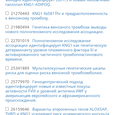
гаплотип KNG1-ADIPOQ.
21270443
KNG1 Ile581Thr и предрасположенность
к венозному тромбозу.
21980494
Генетика венозного тромбоза: выводы
нового полногеномного исследования ассоциации.
22701019
Полногеномное исследование
ассоциации идентифицирует KNG1 как генетическую
детерминанту уровня плазменного фактора XI и
активированного частичного тромбопластинового
времени.
25341889
Мультилокусные генетические шкалы
риска для оценки риска венозной тромбоэмболии.
25779970
Геноцентрический подход
идентифицирует новые и известные локусы
активности FVIII и уровней антигена VWF у
американцев европейского и афроамериканского
происхождения.
26159646
Варианты атерогенных генов ALOX5AP,
THBD и KNG1 усиливают риск ишемического инсульта