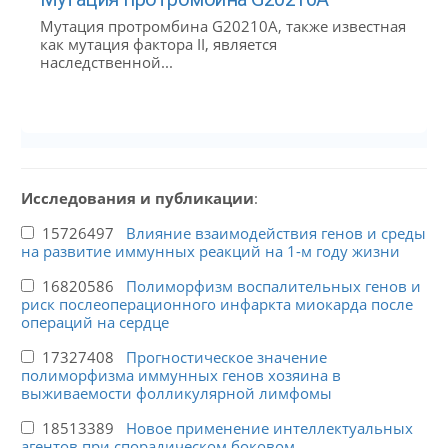
Мутация протромбина G20210A, также известная
как мутация фактора II, является
наследственной...
Исследования и публикации
:
15726497
Влияние взаимодействия генов и среды
на развитие иммунных реакций на 1-м году жизни
16820586
Полиморфизм воспалительных генов и
риск послеоперационного инфаркта миокарда после
операций на сердце
17327408
Прогностическое значение
полиморфизма иммунных генов хозяина в
выживаемости фолликулярной лимфомы
18513389
Новое применение интеллектуальных
агентов при спорадическом боковом