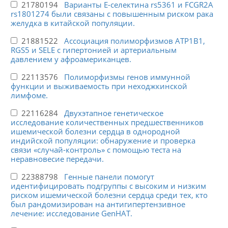
21780194
Варианты E-селектина rs5361 и FCGR2A
rs1801274 были связаны с повышенным риском рака
желудка в китайской популяции.
21881522
Ассоциация полиморфизмов ATP1B1,
RGS5 и SELE с гипертонией и артериальным
давлением у афроамериканцев.
22113576
Полиморфизмы генов иммунной
функции и выживаемость при неходжкинской
лимфоме.
22116284
Двухэтапное генетическое
исследование количественных предшественников
ишемической болезни сердца в однородной
индийской популяции: обнаружение и проверка
связи «случай-контроль» с помощью теста на
неравновесие передачи.
22388798
Генные панели помогут
идентифицировать подгруппы с высоким и низким
риском ишемической болезни сердца среди тех, кто
был рандомизирован на антигипертензивное
лечение: исследование GenHAT.