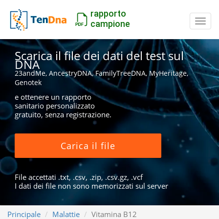
rapporto
Inter
campione
Scarica il file dei dati del test sul
DNA
23andMe, AncestryDNA, FamilyTreeDNA, MyHeritage,
Genotek
e ottenere un rapporto
sanitario personalizzato
gratuito, senza registrazione.
Carica il file
File accettati .txt, .csv, .zip, .csv.gz, .vcf
I dati dei file non sono memorizzati sul server
Principale
Malattie
Vitamina B12