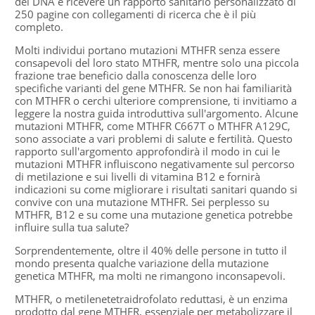
del DNA e ricevere un rapporto sanitario personalizzato di
250 pagine con collegamenti di ricerca che è il più
completo.
Molti individui portano mutazioni MTHFR senza essere
consapevoli del loro stato MTHFR, mentre solo una piccola
frazione trae beneficio dalla conoscenza delle loro
specifiche varianti del gene MTHFR. Se non hai familiarità
con MTHFR o cerchi ulteriore comprensione, ti invitiamo a
leggere la nostra guida introduttiva sull'argomento. Alcune
mutazioni MTHFR, come MTHFR C667T o MTHFR A129C,
sono associate a vari problemi di salute e fertilità. Questo
rapporto sull'argomento approfondirà il modo in cui le
mutazioni MTHFR influiscono negativamente sul percorso
di metilazione e sui livelli di vitamina B12 e fornirà
indicazioni su come migliorare i risultati sanitari quando si
convive con una mutazione MTHFR. Sei perplesso su
MTHFR, B12 e su come una mutazione genetica potrebbe
influire sulla tua salute?
Sorprendentemente, oltre il 40% delle persone in tutto il
mondo presenta qualche variazione della mutazione
genetica MTHFR, ma molti ne rimangono inconsapevoli.
MTHFR, o metilenetetraidrofolato reduttasi, è un enzima
prodotto dal gene MTHFR, essenziale per metabolizzare il