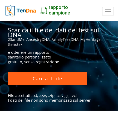
rapporto
Inter
campione
Scarica il file dei dati del test sul
DNA
23andMe, AncestryDNA, FamilyTreeDNA, MyHeritage,
Genotek
e ottenere un rapporto
sanitario personalizzato
gratuito, senza registrazione.
Carica il file
File accettati .txt, .csv, .zip, .csv.gz, .vcf
I dati dei file non sono memorizzati sul server