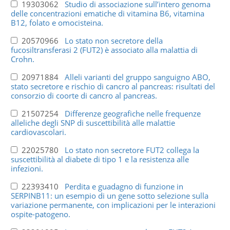
19303062
Studio di associazione sull’intero genoma
delle concentrazioni ematiche di vitamina B6, vitamina
B12, folato e omocisteina.
20570966
Lo stato non secretore della
fucosiltransferasi 2 (FUT2) è associato alla malattia di
Crohn.
20971884
Alleli varianti del gruppo sanguigno ABO,
stato secretore e rischio di cancro al pancreas: risultati del
consorzio di coorte di cancro al pancreas.
21507254
Differenze geografiche nelle frequenze
alleliche degli SNP di suscettibilità alle malattie
cardiovascolari.
22025780
Lo stato non secretore FUT2 collega la
suscettibilità al diabete di tipo 1 e la resistenza alle
infezioni.
22393410
Perdita e guadagno di funzione in
SERPINB11: un esempio di un gene sotto selezione sulla
variazione permanente, con implicazioni per le interazioni
ospite-patogeno.