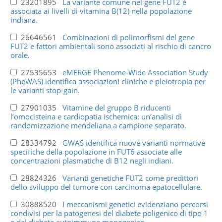
23201895
La variante comune nel gene FUT2 è
associata ai livelli di vitamina B(12) nella popolazione
indiana.
26646561
Combinazioni di polimorfismi del gene
FUT2 e fattori ambientali sono associati al rischio di cancro
orale.
27535653
eMERGE Phenome-Wide Association Study
(PheWAS) identifica associazioni cliniche e pleiotropia per
le varianti stop-gain.
27901035
Vitamine del gruppo B riducenti
l’omocisteina e cardiopatia ischemica: un’analisi di
randomizzazione mendeliana a campione separato.
28334792
GWAS identifica nuove varianti normative
specifiche della popolazione in FUT6 associate alle
concentrazioni plasmatiche di B12 negli indiani.
28824326
Varianti genetiche FUT2 come predittori
dello sviluppo del tumore con carcinoma epatocellulare.
30888520
I meccanismi genetici evidenziano percorsi
condivisi per la patogenesi del diabete poligenico di tipo 1
e del diabete autoimmune monogenico.