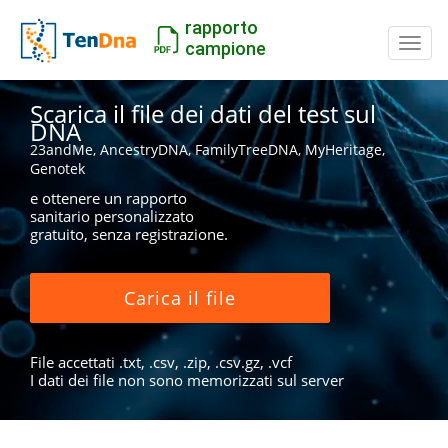
rapporto
Inter
campione
Scarica il file dei dati del test sul
DNA
23andMe, AncestryDNA, FamilyTreeDNA, MyHeritage,
Genotek
e ottenere un rapporto
sanitario personalizzato
gratuito, senza registrazione.
Carica il file
File accettati .txt, .csv, .zip, .csv.gz, .vcf
I dati dei file non sono memorizzati sul server