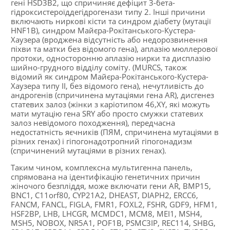
гені HSD3B2, що спричиняє дефіцит 3-бета-
гідроксистероїддегідрогенази типу 2. Інші причини
включають ниркові кісти та синдром діабету (мутації
HNF1B), синдром Майєра-Рокітанського-Кустера-
Хаузера (вроджена відсутність або недорозвинення
піхви та матки без відомого гена), аплазію мюллерової
протоки, односторонню аплазію нирки та дисплазію
шийно-грудного відділу соміту. (MURCS, також
відомий як синдром Майєра-Рокітанського-Кустера-
Хаузера типу II, без відомого гена), нечутливість до
андрогенів (спричинена мутаціями гена AR), дисгенез
статевих залоз (жінки з каріотипом 46,XY, які можуть
мати мутацію гена SRY або просто смужки статевих
залоз невідомого походження), передчасна
недостатність яєчників (ПЯМ, спричинена мутаціями в
різних генах) і гіпогонадотропний гіпогонадизм
(спричинений мутаціями в різних генах).
Таким чином, комплексна мультигенна панель,
спрямована на ідентифікацію генетичних причин
жіночого безпліддя, може включати гени AR, BMP15,
BNC1, C11orf80, CYP21A2, DHEAST, DIAPH2, ERCC6,
FANCM, FANCL, FIGLA, FMR1, FOXL2, FSHR, GDF9, HFM1,
HSF2BP, LHB, LHCGR, MCMDC1, MCM8, MEI1, MSH4,
MSH5, NOBOX, NR5A1, POF1B, PSMC3IP, REC114, SHBG,