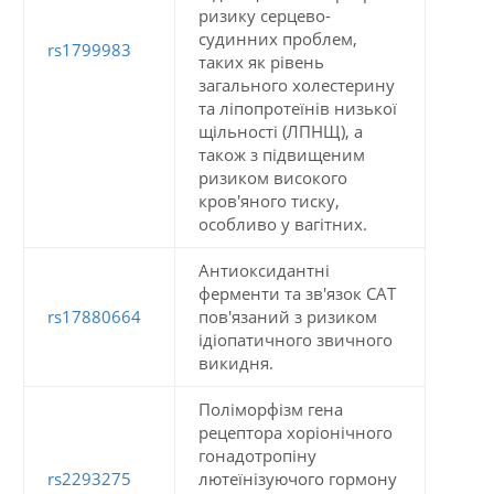
ризику серцево-
судинних проблем,
rs1799983
таких як рівень
загального холестерину
та ліпопротеїнів низької
щільності (ЛПНЩ), а
також з підвищеним
ризиком високого
кров'яного тиску,
особливо у вагітних.
Антиоксидантні
ферменти та зв'язок CAT
rs17880664
пов'язаний з ризиком
ідіопатичного звичного
викидня.
Поліморфізм гена
рецептора хоріонічного
гонадотропіну
rs2293275
лютеїнізуючого гормону