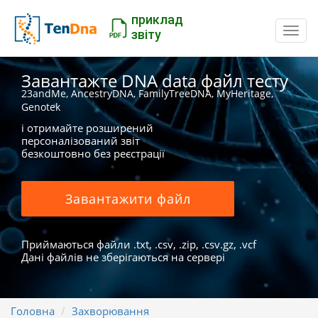
приклад
Пере
звіту
Завантажте DNA data файл тесту
23andMe, AncestryDNA, FamilyTreeDNA, MyHeritage,
Genotek
і отримайте розширений
персоналізований звіт
безкоштовно без реєстрації
Завантажити файл
Приймаються файли .txt, .csv, .zip, .csv.gz, .vcf
Дані файлів не зберігаються на сервері
Головна
Захворювання