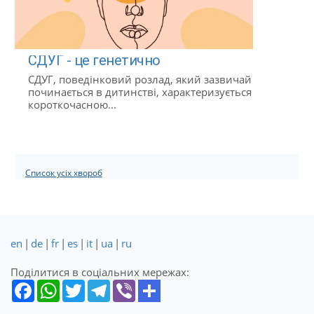
СДУГ - це генетично
СДУГ, поведінковий розлад, який зазвичай
починається в дитинстві, характеризується
короткочасною...
Список усіх хвороб
en
|
de
|
fr
|
es
|
it
|
ua
|
ru
Поділитися в соціальних мережах: