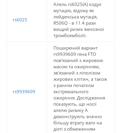
Алель rs6025(A) кодує
мутацію, відому як
лейденська мутація,
rs6025
R506Q - в 11.4 рази
вищий ризик венозної
тромбоемболії.
Поширений варіант
rs9939609 гена FTO
пов'язаний з жировою
масою та ожирінням,
зв'язаний з ліполізом
жирових клітин, а також
з раннім початком
rs9939609
екстремального
ожиріння. Дослідження
показують, що носії
алелю ризику A
демонструють значно
більшу втрату ваги на
дієті з обмеженням