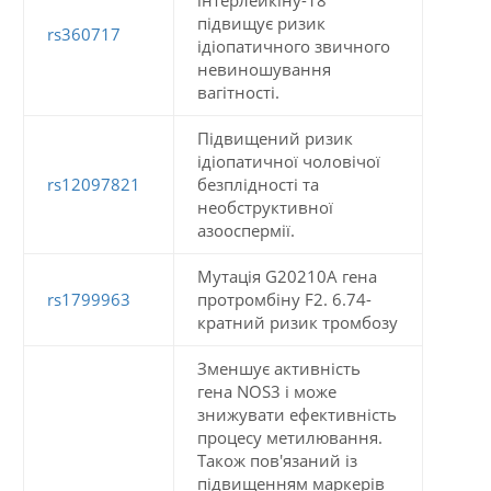
підвищує ризик
rs360717
ідіопатичного звичного
невиношування
вагітності.
Підвищений ризик
ідіопатичної чоловічої
rs12097821
безплідності та
необструктивної
азооспермії.
Мутація G20210A гена
rs1799963
протромбіну F2. 6.74-
кратний ризик тромбозу
Зменшує активність
гена NOS3 і може
знижувати ефективність
процесу метилювання.
Також пов'язаний із
підвищенням маркерів