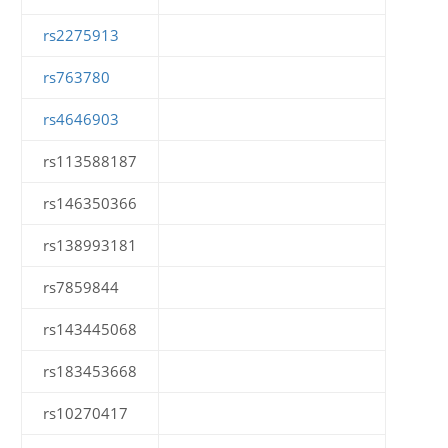
rs2275913
rs763780
rs4646903
rs113588187
rs146350366
rs138993181
rs7859844
rs143445068
rs183453668
rs10270417