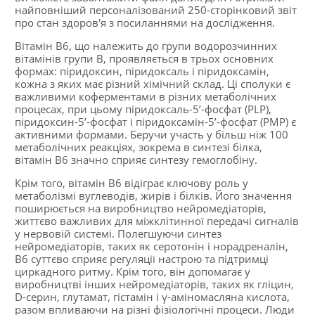
найповніший персоналізований 250-сторінковий звіт
про стан здоров'я з посиланнями на дослідження.
Вітамін В6, що належить до групи водорозчинних
вітамінів групи В, проявляється в трьох основних
формах: піридоксин, піридоксаль і піридоксамін,
кожна з яких має різний хімічний склад. Ці сполуки є
важливими коферментами в різних метаболічних
процесах, при цьому піридоксаль-5’-фосфат (PLP),
піридоксин-5’-фосфат і піридоксамін-5’-фосфат (PMP) є
активними формами. Беручи участь у більш ніж 100
метаболічних реакціях, зокрема в синтезі білка,
вітамін B6 значно сприяє синтезу гемоглобіну.
Крім того, вітамін В6 відіграє ключову роль у
метаболізмі вуглеводів, жирів і білків. Його значення
поширюється на виробництво нейромедіаторів,
життєво важливих для міжклітинної передачі сигналів
у нервовій системі. Полегшуючи синтез
нейромедіаторів, таких як серотонін і норадреналін,
B6 суттєво сприяє регуляції настрою та підтримці
циркадного ритму. Крім того, він допомагає у
виробництві інших нейромедіаторів, таких як гліцин,
D-серин, глутамат, гістамін і γ-аміномасляна кислота,
разом впливаючи на різні фізіологічні процеси. Люди