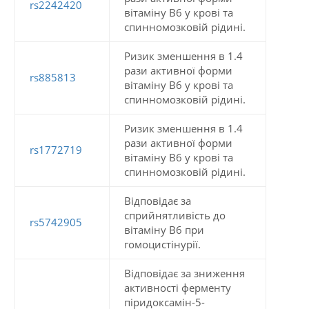
rs2242420
вітаміну В6 у крові та
спинномозковій рідині.
Ризик зменшення в 1.4
рази активної форми
rs885813
вітаміну В6 у крові та
спинномозковій рідині.
Ризик зменшення в 1.4
рази активної форми
rs1772719
вітаміну В6 у крові та
спинномозковій рідині.
Відповідає за
сприйнятливість до
rs5742905
вітаміну B6 при
гомоцистінурії.
Відповідає за зниження
активності ферменту
піридоксамін-5-