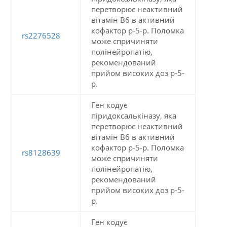
перетворює неактивний
вітамін B6 в активний
кофактор p-5-p. Поломка
rs2276528
може спричиняти
полінейропатію,
рекомендований
прийом високих доз p-5-
p.
Ген кодує
піридоксалькіназу, яка
перетворює неактивний
вітамін B6 в активний
кофактор p-5-p. Поломка
rs8128639
може спричиняти
полінейропатію,
рекомендований
прийом високих доз p-5-
p.
Ген кодує