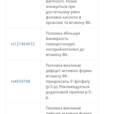
вагітності. Ризик
знижується при
достатньому рівні
фолієвої кислоти в
організмі та вітаміну В6.
Поломка збільшує
ймовірність
rs121964972
гомоцистинурії,
несприйнятливої до
вітаміну B6.
Поломка викликає
дефіцит активної форми
вітаміну В6 -
rs4654748
піридоксаль-5'-фосфату
(p-5-p). Рекомендується
додатковий прийом p-5-
p.
Поломка викликає
дефіцит активної форми