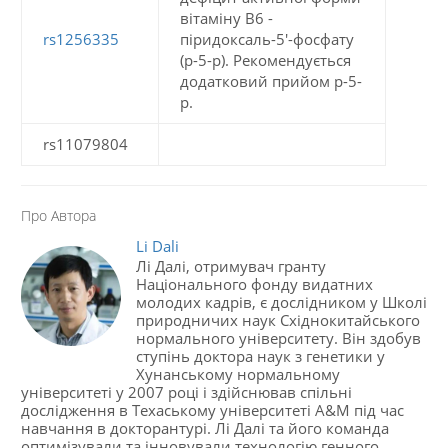
вітаміну В6 -
rs1256335
піридоксаль-5'-фосфату
(p-5-p). Рекомендується
додатковий прийом p-5-
p.
rs11079804
Про Автора
Li Dali
Лі Далі, отримувач гранту
Національного фонду видатних
молодих кадрів, є дослідником у Школі
природничих наук Східнокитайського
нормального університету. Він здобув
ступінь доктора наук з генетики у
Хунанському нормальному
університеті у 2007 році і здійснював спільні
дослідження в Техаському університеті A&M під час
навчання в докторантурі. Лі Далі та його команда
оптимізували та інновували технологію генного