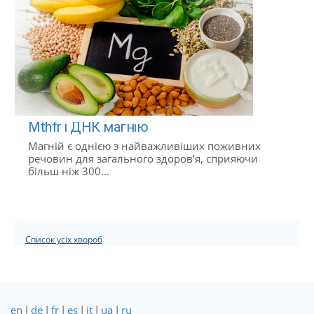
Mthfr і ДНК магнію
Магній є однією з найважливіших поживних
речовин для загального здоров’я, сприяючи
більш ніж 300...
Список усіх хвороб
en
|
de
|
fr
|
es
|
it
|
ua
|
ru