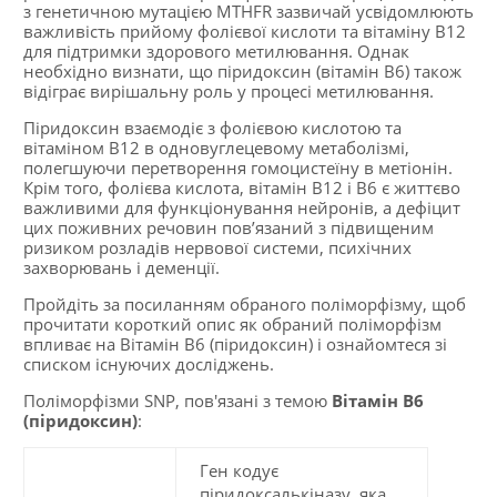
з генетичною мутацією MTHFR зазвичай усвідомлюють
важливість прийому фолієвої кислоти та вітаміну B12
для підтримки здорового метилювання. Однак
необхідно визнати, що піридоксин (вітамін В6) також
відіграє вирішальну роль у процесі метилювання.
Піридоксин взаємодіє з фолієвою кислотою та
вітаміном B12 в одновуглецевому метаболізмі,
полегшуючи перетворення гомоцистеїну в метіонін.
Крім того, фолієва кислота, вітамін B12 і B6 є життєво
важливими для функціонування нейронів, а дефіцит
цих поживних речовин пов’язаний з підвищеним
ризиком розладів нервової системи, психічних
захворювань і деменції.
Пройдіть за посиланням обраного поліморфізму, щоб
прочитати короткий опис як обраний поліморфізм
впливає на Вітамін В6 (піридоксин) і ознайомтеся зі
списком існуючих досліджень.
Поліморфізми SNP, пов'язані з темою
Вітамін В6
(піридоксин)
:
Ген кодує
піридоксалькіназу, яка