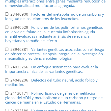
múltiples interacciones entre genes mediante reducción de
dimensionalidad multifactorial agregada.
23446900
Factores del metabolismo de un carbono y
longitud de los telómeros de los leucocitos.
23940529
Funciones de los polimorfismos genéticos
en la vía del folato en la leucemia linfoblástica aguda
infantil evaluadas mediante análisis de relevancia
bayesiana y tamaño del efecto.
23946381
Variantes genéticas asociadas con el riesgo
de cáncer colorrectal: sinopsis integral de la investigación,
metanálisis y evidencia epidemiológica.
24033266
Un enfoque sistemático para evaluar la
importancia clínica de las variantes genéticas.
24048206
Defectos del tubo neural, ácido fólico y
metilación.
24130171
Polimorfismos de genes de metilación
global del ADN y metabolismo de un carbono y riesgo de
cáncer de mama en el Estudio de Hermanas.
24223580
Variantes genéticas relacionadas con el