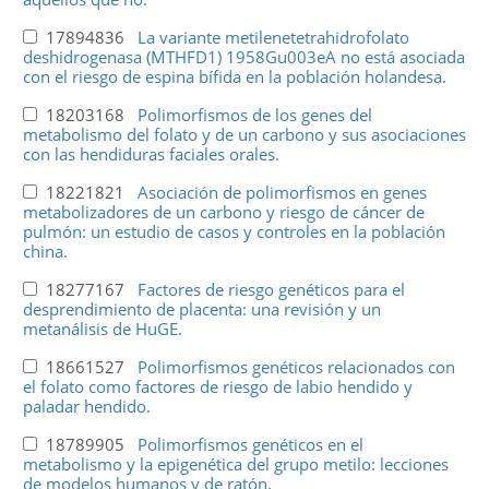
17894836
La variante metilenetetrahidrofolato
deshidrogenasa (MTHFD1) 1958Gu003eA no está asociada
con el riesgo de espina bífida en la población holandesa.
18203168
Polimorfismos de los genes del
metabolismo del folato y de un carbono y sus asociaciones
con las hendiduras faciales orales.
18221821
Asociación de polimorfismos en genes
metabolizadores de un carbono y riesgo de cáncer de
pulmón: un estudio de casos y controles en la población
china.
18277167
Factores de riesgo genéticos para el
desprendimiento de placenta: una revisión y un
metanálisis de HuGE.
18661527
Polimorfismos genéticos relacionados con
el folato como factores de riesgo de labio hendido y
paladar hendido.
18789905
Polimorfismos genéticos en el
metabolismo y la epigenética del grupo metilo: lecciones
de modelos humanos y de ratón.