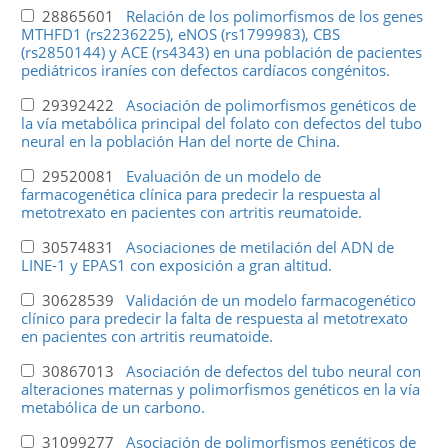
28865601
Relación de los polimorfismos de los genes
MTHFD1 (rs2236225), eNOS (rs1799983), CBS
(rs2850144) y ACE (rs4343) en una población de pacientes
pediátricos iraníes con defectos cardíacos congénitos.
29392422
Asociación de polimorfismos genéticos de
la vía metabólica principal del folato con defectos del tubo
neural en la población Han del norte de China.
29520081
Evaluación de un modelo de
farmacogenética clínica para predecir la respuesta al
metotrexato en pacientes con artritis reumatoide.
30574831
Asociaciones de metilación del ADN de
LINE-1 y EPAS1 con exposición a gran altitud.
30628539
Validación de un modelo farmacogenético
clínico para predecir la falta de respuesta al metotrexato
en pacientes con artritis reumatoide.
30867013
Asociación de defectos del tubo neural con
alteraciones maternas y polimorfismos genéticos en la vía
metabólica de un carbono.
31099277
Asociación de polimorfismos genéticos de