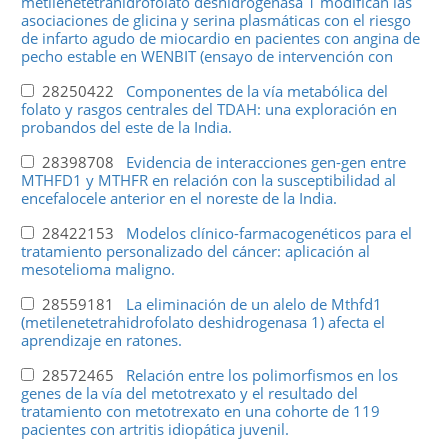
metilenetetrahidrofolato deshidrogenasa 1 modifican las
asociaciones de glicina y serina plasmáticas con el riesgo
de infarto agudo de miocardio en pacientes con angina de
pecho estable en WENBIT (ensayo de intervención con
28250422
Componentes de la vía metabólica del
folato y rasgos centrales del TDAH: una exploración en
probandos del este de la India.
28398708
Evidencia de interacciones gen-gen entre
MTHFD1 y MTHFR en relación con la susceptibilidad al
encefalocele anterior en el noreste de la India.
28422153
Modelos clínico-farmacogenéticos para el
tratamiento personalizado del cáncer: aplicación al
mesotelioma maligno.
28559181
La eliminación de un alelo de Mthfd1
(metilenetetrahidrofolato deshidrogenasa 1) afecta el
aprendizaje en ratones.
28572465
Relación entre los polimorfismos en los
genes de la vía del metotrexato y el resultado del
tratamiento con metotrexato en una cohorte de 119
pacientes con artritis idiopática juvenil.