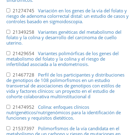
sindrómicos.
21274745
Variación en los genes de la vía del folato y
riesgo de adenoma colorrectal distal: un estudio de casos y
controles basado en sigmoidoscopia.
21349258
Variantes genéticas del metabolismo del
folato y la colina y desarrollo del carcinoma de cuello
uterino.
21429654
Variantes polimórficas de los genes del
metabolismo del folato y la colina y el riesgo de
infertilidad asociada a la endometriosis.
21467728
Perfil de los participantes y distribuciones
de genotipos de 108 polimorfismos en un estudio
transversal de asociaciones de genotipos con estilos de
vida y factores clínicos: un proyecto en el estudio de
cohorte colaborativa multiinstitucional d
21474952
Colina: enfoques clínicos
nutrigenéticos/nutrigenómicos para la identificación de
funciones y requisitos dietéticos.
21537397
Polimorfismos de la vía candidata en el
metabolismo de un carbono y riesgo de mutaciones en