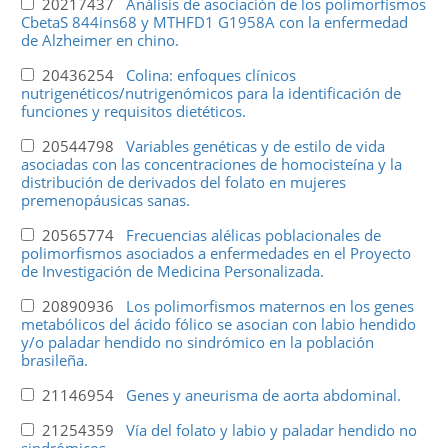
20217437
Análisis de asociación de los polimorfismos
CbetaS 844ins68 y MTHFD1 G1958A con la enfermedad
de Alzheimer en chino.
20436254
Colina: enfoques clínicos
nutrigenéticos/nutrigenómicos para la identificación de
funciones y requisitos dietéticos.
20544798
Variables genéticas y de estilo de vida
asociadas con las concentraciones de homocisteína y la
distribución de derivados del folato en mujeres
premenopáusicas sanas.
20565774
Frecuencias alélicas poblacionales de
polimorfismos asociados a enfermedades en el Proyecto
de Investigación de Medicina Personalizada.
20890936
Los polimorfismos maternos en los genes
metabólicos del ácido fólico se asocian con labio hendido
y/o paladar hendido no sindrómico en la población
brasileña.
21146954
Genes y aneurisma de aorta abdominal.
21254359
Vía del folato y labio y paladar hendido no