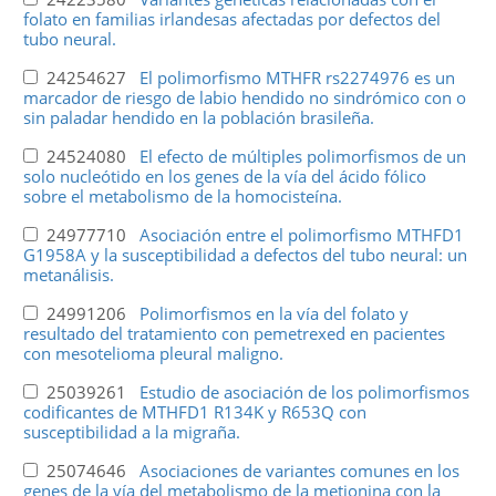
folato en familias irlandesas afectadas por defectos del
tubo neural.
24254627
El polimorfismo MTHFR rs2274976 es un
marcador de riesgo de labio hendido no sindrómico con o
sin paladar hendido en la población brasileña.
24524080
El efecto de múltiples polimorfismos de un
solo nucleótido en los genes de la vía del ácido fólico
sobre el metabolismo de la homocisteína.
24977710
Asociación entre el polimorfismo MTHFD1
G1958A y la susceptibilidad a defectos del tubo neural: un
metanálisis.
24991206
Polimorfismos en la vía del folato y
resultado del tratamiento con pemetrexed en pacientes
con mesotelioma pleural maligno.
25039261
Estudio de asociación de los polimorfismos
codificantes de MTHFD1 R134K y R653Q con
susceptibilidad a la migraña.
25074646
Asociaciones de variantes comunes en los
genes de la vía del metabolismo de la metionina con la