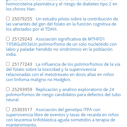
homocisteína plasmática y el riesgo de diabetes tipo 2 en
los chinos Han.
25079255
Un estudio piloto sobre la contribución de
las variantes del gen del folato en la función cognitiva de
los afectados por el TDAH.
25129243
Asociación significativa de MTHFD1
1958Gu003eUn polimorfismo de un solo nucleótido con
labio y paladar hendido no sindrómico en la población
india.
25177243
La influencia de los polimorfismos de la vía
del folato sobre la toxicidad y la supervivencia
relacionadas con el metotrexato en dosis altas en niños
con linfoma maligno no Hodgkin.
25293959
Replicación y análisis exploratorio de 24
polimorfismos de riesgo candidatos para defectos del tubo
neural.
25303517
Asociación del genotipo ITPA con
supervivencia libre de eventos y tasas de recaída en niños
con leucemia linfoblástica aguda sometidos a terapia de
mantenimiento.