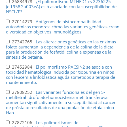
26834978
¿El polimorfismo MTHFD1 rs 2236225
(c.1958Gu003eA) está asociado con la susceptibilidad de
NSCL/P?
27014279
Antígenos de histocompatibilidad
autosómicos menores: cómo las variantes genéticas crean
diversidad en objetivos inmunológicos.
27342765
Las alteraciones genéticas en las enzimas
folato aumentan la dependencia de la colina de la dieta
para la producción de fosfatidilcolina a expensas de la
síntesis de betaína.
27452984
El polimorfismo PACSIN2 se asocia con
toxicidad hematológica inducida por tiopurina en niños
con leucemia linfoblástica aguda sometidos a terapia de
mantenimiento.
27808252
Las variantes funcionales del gen 5-
metiltetrahidrofolato-homocisteína metiltransferasa
aumentan significativamente la susceptibilidad al cáncer
de próstata: resultados de una población de etnia china
Han.
27872106
Los polimorfismos de