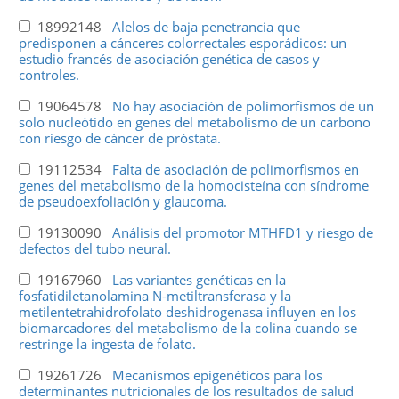
18992148
Alelos de baja penetrancia que
predisponen a cánceres colorrectales esporádicos: un
estudio francés de asociación genética de casos y
controles.
19064578
No hay asociación de polimorfismos de un
solo nucleótido en genes del metabolismo de un carbono
con riesgo de cáncer de próstata.
19112534
Falta de asociación de polimorfismos en
genes del metabolismo de la homocisteína con síndrome
de pseudoexfoliación y glaucoma.
19130090
Análisis del promotor MTHFD1 y riesgo de
defectos del tubo neural.
19167960
Las variantes genéticas en la
fosfatidiletanolamina N-metiltransferasa y la
metilentetrahidrofolato deshidrogenasa influyen en los
biomarcadores del metabolismo de la colina cuando se
restringe la ingesta de folato.
19261726
Mecanismos epigenéticos para los
determinantes nutricionales de los resultados de salud