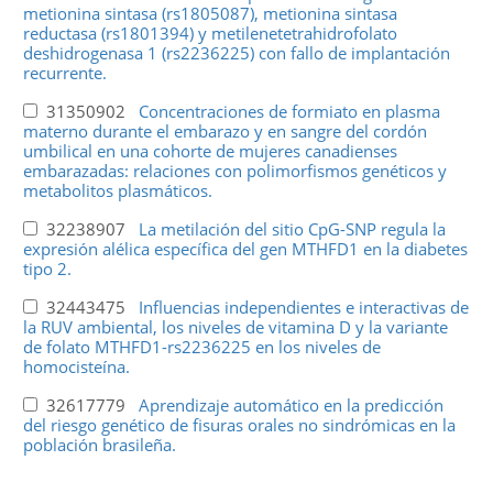
metionina sintasa (rs1805087), metionina sintasa
reductasa (rs1801394) y metilenetetrahidrofolato
deshidrogenasa 1 (rs2236225) con fallo de implantación
recurrente.
31350902
Concentraciones de formiato en plasma
materno durante el embarazo y en sangre del cordón
umbilical en una cohorte de mujeres canadienses
embarazadas: relaciones con polimorfismos genéticos y
metabolitos plasmáticos.
32238907
La metilación del sitio CpG-SNP regula la
expresión alélica específica del gen MTHFD1 en la diabetes
tipo 2.
32443475
Influencias independientes e interactivas de
la RUV ambiental, los niveles de vitamina D y la variante
de folato MTHFD1-rs2236225 en los niveles de
homocisteína.
32617779
Aprendizaje automático en la predicción
del riesgo genético de fisuras orales no sindrómicas en la
población brasileña.