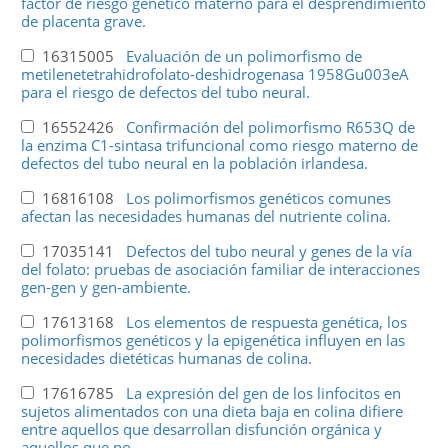
factor de riesgo genético materno para el desprendimiento
de placenta grave.
16315005
Evaluación de un polimorfismo de
metilenetetrahidrofolato-deshidrogenasa 1958Gu003eA
para el riesgo de defectos del tubo neural.
16552426
Confirmación del polimorfismo R653Q de
la enzima C1-sintasa trifuncional como riesgo materno de
defectos del tubo neural en la población irlandesa.
16816108
Los polimorfismos genéticos comunes
afectan las necesidades humanas del nutriente colina.
17035141
Defectos del tubo neural y genes de la vía
del folato: pruebas de asociación familiar de interacciones
gen-gen y gen-ambiente.
17613168
Los elementos de respuesta genética, los
polimorfismos genéticos y la epigenética influyen en las
necesidades dietéticas humanas de colina.
17616785
La expresión del gen de los linfocitos en
sujetos alimentados con una dieta baja en colina difiere
entre aquellos que desarrollan disfunción orgánica y
aquellos que no.