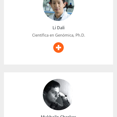
de Ciencias de la Vida de la Universidad Normal del
Este de China. Obtuvo su doctorado en Genética de
la Universidad Normal de Hunan en 2007. Mientras
realizaba su doctorado, colaboró en proyectos de
investigación en la Universidad de Texas A&M en
Li Dali
Estados Unidos.
Científica en Genómica, Ph.D.
Mykhailo Cherkes
Con 20 años de experiencia variada e
interdisciplinaria en la industria del software,
Mykhailo ha realizado numerosos proyectos de
investigación exitosos en medicina de precisión
utilizando modelos de IA/ML.