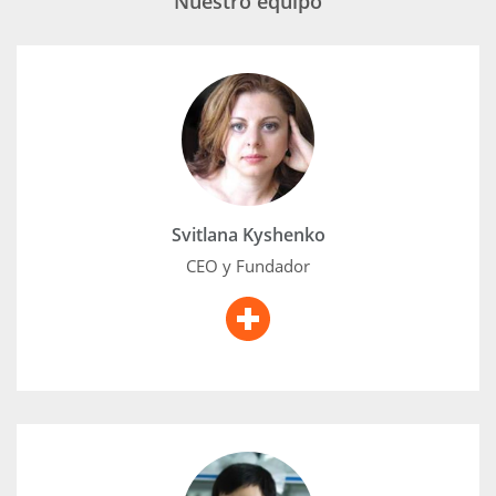
Nuestro equipo
Svitlana Kyshenko
Durante más de 15 años, Svitlana Kyshenko,
fundadora de TenDNA, ha sido una emprendedora
exitosa que ha realizado investigaciones
independientes en los campos de la salud y la
ciencia. Después de experimentar varios problemas
de salud durante su crianza, se sumergió en el
Svitlana Kyshenko
estudio de sus propios genes para identificar las
causas subyacentes de sus problemas.
CEO y Fundador
Li Dali
Un investigador llamado Li Dali trabaja en la Escuela