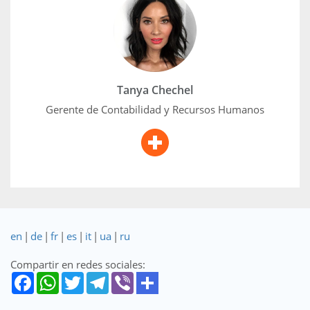
Tanya utiliza sus destacadas habilidades
organizativas para recopilar y clasificar registros de
clientes y empleados, supervisando eficazmente
nuestras operaciones de contabilidad y recursos
humanos. Con experiencia previa en puestos de
recursos humanos en los sectores legal y de alta
Tanya Chechel
tecnología, Tanya aporta una amplia experiencia a su
rol.
Gerente de Contabilidad y Recursos Humanos
en
|
de
|
fr
|
es
|
it
|
ua
|
ru
Compartir en redes sociales: