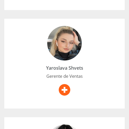
Yaroslava Shvets
Con una vasta experiencia en relaciones con clientes,
servicio al cliente y ventas internas, Yaroslava ha
entrenado, gestionado y motivado con éxito a un
equipo interno de ventas considerable, superando
consistentemente los objetivos de ventas.
Yaroslava Shvets
Gerente de Ventas
Tanya Chechel