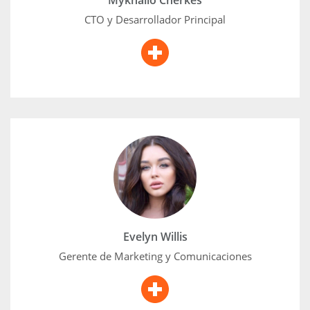
Mykhailo Cherkes
CTO y Desarrollador Principal
Evelyn Willis
Con más de cinco años de experiencia en la industria
médica, Evelyn Willis ha escrito más de 200 artículos
científicos, que incluyen publicaciones en blogs,
libros electrónicos de marketing e informes de
bienestar. Su objetivo principal es educar a las
personas sobre el funcionamiento de sus cuerpos y
Evelyn Willis
la interacción de la genética en el proceso.
Gerente de Marketing y Comunicaciones