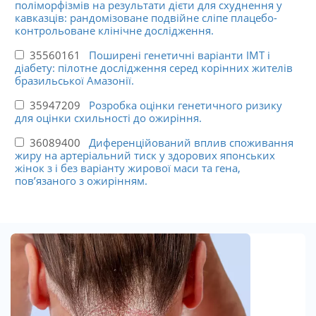
поліморфізмів на результати дієти для схуднення у
кавказців: рандомізоване подвійне сліпе плацебо-
контрольоване клінічне дослідження.
35560161
Поширені генетичні варіанти ІМТ і
діабету: пілотне дослідження серед корінних жителів
бразильської Амазонії.
35947209
Розробка оцінки генетичного ризику
для оцінки схильності до ожиріння.
36089400
Диференційований вплив споживання
жиру на артеріальний тиск у здорових японських
жінок з і без варіанту жирової маси та гена,
пов’язаного з ожирінням.