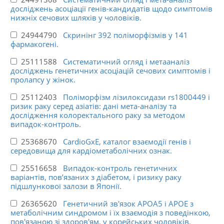
досліджень асоціації генів-кандидатів щодо симптомів
нижніх сечових шляхів у чоловіків.
24944790
Скринінг 392 поліморфізмів у 141
фармакогені.
25111588
Систематичний огляд і метааналіз
досліджень генетичних асоціацій сечових симптомів і
пролапсу у жінок.
25112403
Поліморфізм лізилоксидази rs1800449 і
ризик раку серед азіатів: дані мета-аналізу та
дослідження колоректального раку за методом
випадок-контроль.
25368670
CardioGxE, каталог взаємодії генів і
середовища для кардіометаболічних ознак.
25516658
Випадок-контроль генетичних
варіантів, пов’язаних з діабетом, і ризику раку
підшлункової залози в Японії.
26365620
Генетичний зв'язок APOA5 і APOE з
метаболічним синдромом і їх взаємодія з поведінкою,
пов'язаною зі здоров'ям, у корейських чоловіків.