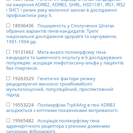
на ожиріння ADRB2, ADRB3, GHRL, HSD11B1, IRS1, IRS2
і SHC1 і ризик раку молочної залози в дослідженні
профілактики раку II.
18936436
Поширеність у Сполучених Штатах
обраних варіантів генів-кандидатів: Третє
національне дослідження здоров’я та харчування,
1991-1994 рр.
19131662
Мета-аналіз поліморфізму гена-
кандидата та ішемічного інсульту в 6 досліджуваних
популяціях: асоціація лімфотоксину-альфа у пацієнтів
без гіпертензії.
19263529
Генетичні фактори ризику
рецидивуючої венозної тромбоемболії:
мультилокусний, популяційний, проспективний
підхід.
19553224
Поліморфізм Trp64Arg в гені ADRB3
асоціюється з елітними показниками витривалості.
19565482
Асоціація поліморфізму гена
адренергічного рецептора з різними доменами
синдрому фіброміалгії.