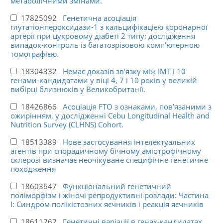
метаболічними змінами.
17825092
Генетична асоціація
глутатіонпероксидази-1 з кальцифікацією коронарної
артерії при цукровому діабеті 2 типу: дослідження
випадок-контроль із багатозрізовою комп’ютерною
томографією.
18304332
Немає доказів зв’язку між ІМТ і 10
генами-кандидатами у віці 4, 7 і 10 років у великій
вибірці близнюків у Великобританії.
18426866
Асоціація FTO з ознаками, пов’язаними з
ожирінням, у дослідженні Cebu Longitudinal Health and
Nutrition Survey (CLHNS) Cohort.
18513389
Нове застосування інтелектуальних
агентів при спорадичному бічному аміотрофічному
склерозі визначає неочікуване специфічне генетичне
походження
18603647
Функціональний генетичний
поліморфізм і жіночі репродуктивні розлади: Частина
I: Синдром полікістозних яєчників і реакція яєчників
18611262
Генетичні варіації в генах-кандидатах