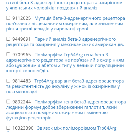
в гені бета-3-адренергічного рецептора та ожирінням
у японських чоловіків: поздовжній аналіз
9112025
Мутація бета-3-адренергічного рецептора
пов'язана з вісцеральним ожирінням, але зниженням
рівня тригліцеридів у сироватці крові.
9449691
Парний аналіз бета-3 адренергічного
рецептора та ожиріння у мексиканських американців.
9709965
Поліморфізм Trp64Arg гена бета-3-
адренергічного рецептора не пов’язаний з ожирінням
або цукровим діабетом 2 типу у великій популяційній
когорті європеоїдів.
9814483
Trp64Arg варіант бета3-адренорецептора
та резистентність до інсуліну у жінок із ожирінням у
постменопаузі.
9892244
Поліморфізм гена бета3-адренорецептора
людини формує добре збережений гаплотип, який
асоціюється з помірним ожирінням і зміненою
функцією рецепторів.
10323390
Зв'язок між поліморфізмом Trp64Arg