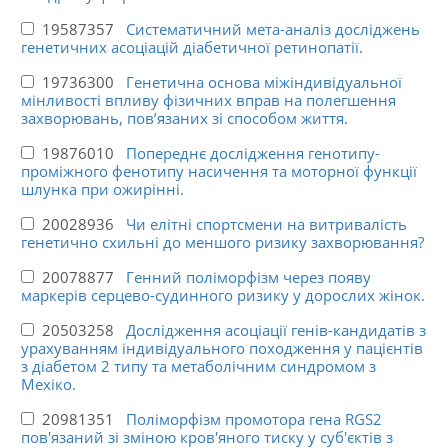
19587357
Систематичний мета-аналіз досліджень
генетичних асоціацій діабетичної ретинопатії.
19736300
Генетична основа міжіндивідуальної
мінливості впливу фізичних вправ на полегшення
захворювань, пов’язаних зі способом життя.
19876010
Попереднє дослідження генотипу-
проміжного фенотипу насичення та моторної функції
шлунка при ожирінні.
20028936
Чи елітні спортсмени на витривалість
генетично схильні до меншого ризику захворювання?
20078877
Генний поліморфізм через появу
маркерів серцево-судинного ризику у дорослих жінок.
20503258
Дослідження асоціації генів-кандидатів з
урахуванням індивідуального походження у пацієнтів
з діабетом 2 типу та метаболічним синдромом з
Мехіко.
20981351
Поліморфізм промотора гена RGS2
пов'язаний зі зміною кров'яного тиску у суб'єктів з