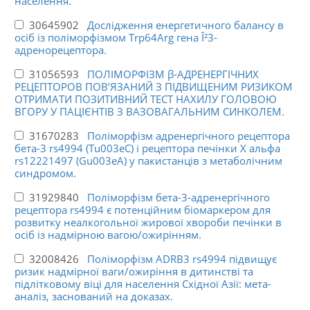
населення.
30645902
Дослідження енергетичного балансу в
осіб із поліморфізмом Trp64Arg гена Î²3-
адренорецептора.
31056593
ПОЛІМОРФІЗМ β-АДРЕНЕРГІЧНИХ
РЕЦЕПТОРОВ ПОВ’ЯЗАНИЙ З ПІДВИЩЕНИМ РИЗИКОМ
ОТРИМАТИ ПОЗИТИВНИЙ ТЕСТ НАХИЛУ ГОЛОВОЮ
ВГОРУ У ПАЦІЄНТІВ З ВАЗОВАГАЛЬНИМ СИНКОЛЕМ.
31670283
Поліморфізм адренергічного рецептора
бета-3 rs4994 (Tu003eC) і рецептора печінки X альфа
rs12221497 (Gu003eA) у пакистанців з метаболічним
синдромом.
31929840
Поліморфізм бета-3-адренергічного
рецептора rs4994 є потенційним біомаркером для
розвитку неалкогольної жирової хвороби печінки в
осіб із надмірною вагою/ожирінням.
32008426
Поліморфізм ADRB3 rs4994 підвищує
ризик надмірної ваги/ожиріння в дитинстві та
підлітковому віці для населення Східної Азії: мета-
аналіз, заснований на доказах.