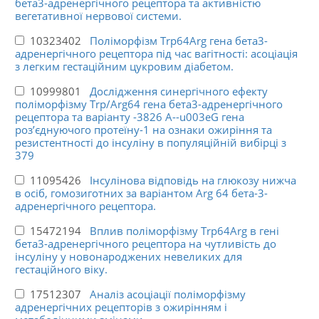
бета3-адренергічного рецептора та активністю
вегетативної нервової системи.
10323402
Поліморфізм Trp64Arg гена бета3-
адренергічного рецептора під час вагітності: асоціація
з легким гестаційним цукровим діабетом.
10999801
Дослідження синергічного ефекту
поліморфізму Trp/Arg64 гена бета3-адренергічного
рецептора та варіанту -3826 A--u003eG гена
роз’єднуючого протеїну-1 на ознаки ожиріння та
резистентності до інсуліну в популяційній вибірці з
379
11095426
Інсулінова відповідь на глюкозу нижча
в осіб, гомозиготних за варіантом Arg 64 бета-3-
адренергічного рецептора.
15472194
Вплив поліморфізму Trp64Arg в гені
бета3-адренергічного рецептора на чутливість до
інсуліну у новонароджених невеликих для
гестаційного віку.
17512307
Аналіз асоціації поліморфізму
адренергічних рецепторів з ожирінням і