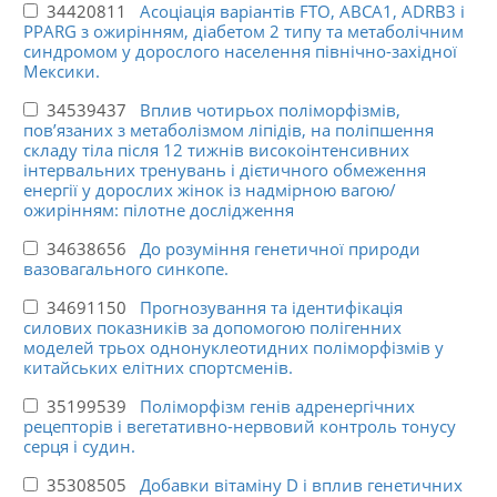
34420811
Асоціація варіантів FTO, ABCA1, ADRB3 і
PPARG з ожирінням, діабетом 2 типу та метаболічним
синдромом у дорослого населення північно-західної
Мексики.
34539437
Вплив чотирьох поліморфізмів,
пов’язаних з метаболізмом ліпідів, на поліпшення
складу тіла після 12 тижнів високоінтенсивних
інтервальних тренувань і дієтичного обмеження
енергії у дорослих жінок із надмірною вагою/
ожирінням: пілотне дослідження
34638656
До розуміння генетичної природи
вазовагального синкопе.
34691150
Прогнозування та ідентифікація
силових показників за допомогою полігенних
моделей трьох однонуклеотидних поліморфізмів у
китайських елітних спортсменів.
35199539
Поліморфізм генів адренергічних
рецепторів і вегетативно-нервовий контроль тонусу
серця і судин.
35308505
Добавки вітаміну D і вплив генетичних