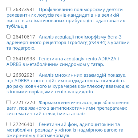
26373931
Профілювання поліморфізму дев'яти
релевантних локусів генів-кандидатів на великій
висоті в акліматизованих прибульців і адаптованих
тубільців.
26410617
Аналіз асоціації поліморфізму бета-3
адренергічного рецептора Trp64Arg (rs4994) з уратами
та подагрою.
26410938
Генетична асоціація генів ADRA2A і
ADRB3 з метаболічним синдромом у татар.
26602921
Аналіз множинних взаємодій показує,
що ADRB3 є потенційним кандидатом на схильність
до раку жовчного міхура через комплексну взаємодію
з іншими варіаціями генів-кандидатів.
27217270
Фармакогенетичні асоціації збільшення
ваги, пов'язаного з антипсихотичними препаратами:
систематичний огляд і мета-аналіз.
27246401
Генетичний фон, адипоцитокіни та
метаболічні розлади у жінок із надмірною вагою та
ожирінням у постменопаузі.