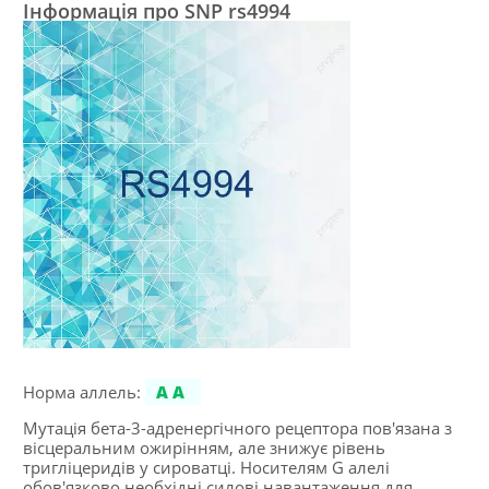
Інформація про SNP rs4994
Норма аллель:
AA
Мутація бета-3-адренергічного рецептора пов'язана з
вісцеральним ожирінням, але знижує рівень
тригліцеридів у сироватці. Носителям G алелі
обов'язково необхідні силові навантаження для