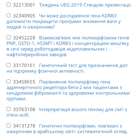
32213001
Тиждень UEG 2019 Стендові презентації.
32340905
Чи може дослідження гена ADRB3
допомогти покращити програми зниження ваги у
людей із ожирінням?
32452228
Взаємозв'язок між поліморфізмом генів
PNP, GSTO-1, AS3MT і ADRB3 і концентрацією миш'яку
в сечі серед роботодавців мідеплавильних і
нафтопереробних заводів.
33170161
Генетичний тест для призначення дієт
на підтримку фізичної активності.
33458655
Порівняння поліморфізму гена
адренергічного рецептора бета-2 між пацієнтами з
синдромом фіброміалгії та здоровими контрольними
групами.
33763108
Інтерпретація всього геному для сім’ї з
п’яти осіб.
34131278
Генетичні поліморфізми, пов'язані з
ожирінням в арабському світі: систематичний огляд.