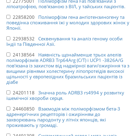
22775001
Поліморфізм гена Fas пов'язаний з
ліпоатрофією, пов'язаною з ВІЛ, у тайських пацієнтів.
22858200
Поліморфізм гена ангіотензиногену та
поведінка споживання їжі у молодих здорових жінок у
Японії.
22938532
Секвенування та аналіз геному особи
Індії та Південної Азії.
24138564
Наявність щонайменше трьох алелів
поліморфізмів ADRB3 Trp64Arg (C/T) і UCP1 -3826A/G
пов’язана із захистом від надмірної ваги/ожиріння та з
вищими рівнями холестерину ліпопротеїдів високої
щільності у європеоїдних бразильських пацієнтів із
діабе
24201118
Значна роль ADRB3 rs4994 у розвитку
ішемічної хвороби серця.
24460850
Взаємодія між поліморфізмом бета-3
адренергічних рецепторів і ожирінням до
захворювань пародонту у літніх японців, які
проживають у громаді.
24491308
Систематичний огляд і мета-аналіз