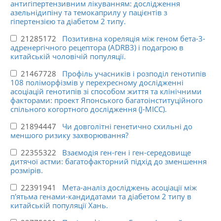
антигіпертензивним лікуванням: дослідження
азельнідипіну та темокаприлу у пацієнтів з
гіпертензією та діабетом 2 типу.
21285172
Позитивна кореляція між геном бета-3-
адренергічного рецептора (ADRB3) і подагрою в
китайській чоловічій популяції.
21467728
Профіль учасників і розподіл генотипів
108 поліморфізмів у перехресному дослідженні
асоціацій генотипів зі способом життя та клінічними
факторами: проект Японського багатоінституційного
спільного когортного дослідження (J-MICC).
21894447
Чи довголітні генетично схильні до
меншого ризику захворювання?
22355322
Взаємодія ген-ген і ген-середовище
дитячої астми: багатофакторний підхід до зменшення
розмірів.
22391941
Мета-аналіз досліджень асоціації між
п'ятьма генами-кандидатами та діабетом 2 типу в
китайській популяції Хань.