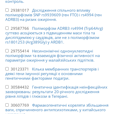
контроль.
29381017
Дослідження спільного впливу
поліморфізмів SNP rs9939609 (ген FTO) і rs4994 (ген
ADRB3) на ризик ожиріння.
29587766
Поліморфізм ADRB3 rs4994 (Trp64Arg)
суттєво асоціюється з підвищенням маси тіла та
дисліпідемією у саудівців, але не з поліморфізмом
rs1801253 (Arg389Gly) у ARDB1.
29755414
Несинонімічні однонуклеотидні
поліморфізми та взаємодія фізичної активності на
параметри ожиріння у малайзійських підлітків.
30123371
Кілька мембранних транспортерів і
деякі гени імунної регуляції є основними
генетичними факторами подагри.
30584432
Генетична ідентифікація неінфекційних
захворювань: результати 20-річного дослідження
рівня ліпідів і глюкози в Тегерані.
30607769
Фармакогенетичні кореляти збільшення
ваги, спричиненого антипсихотиками, у китайського