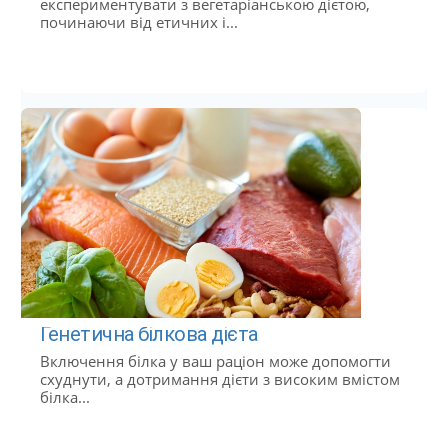
експериментувати з вегетаріанською дієтою,
починаючи від етичних і...
Генетична білкова дієта
Включення білка у ваш раціон може допомогти
схуднути, а дотримання дієти з високим вмістом
білка...