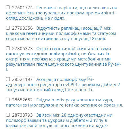
27601774
Генетичні варіанти, що впливають на
ефективність тренувальних програм при ожирінні –
огляд досліджень на людях.
27798356
Відсутність реплікації асоціацій між
кількома генетичними поліморфізмами та статусом
спортсмена на витривалість у популяції Японії.
27806373
Оцінка генетичної схильності семи
однонуклеотидних поліморфізмів, пов’язаних із
ожирінням, пов’язана з кращими метаболічними
результатами після шлункового шунтування за Ру-ан-
І.
28521197
Асоціація поліморфізму Î²3-
адренергічного рецептора rs4994 з ризиком діабету 2
типу: систематичний огляд і мета-аналіз.
28652652
Епідеміологія раку жовчного міхура,
патогенез і молекулярна генетика: останнє оновлення.
28738793
Зв'язок між 28 однонуклеотидними
поліморфізмами та цукровим діабетом 2 типу в
казахстанській популяції: дослідження випадок-