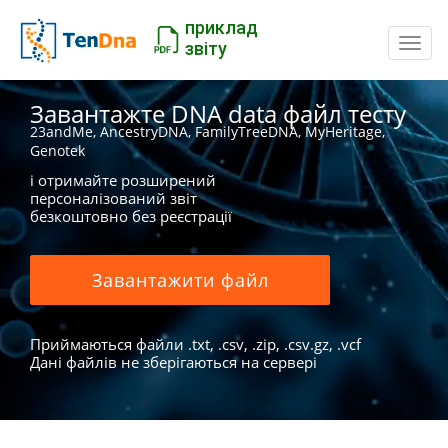
приклад
Пере
звіту
Завантажте DNA data файл тесту
23andMe, AncestryDNA, FamilyTreeDNA, MyHeritage,
Genotek
і отримайте розширений
персоналізований звіт
безкоштовно без реєстрації
Завантажити файл
Приймаються файли .txt, .csv, .zip, .csv.gz, .vcf
Дані файлів не зберігаються на сервері