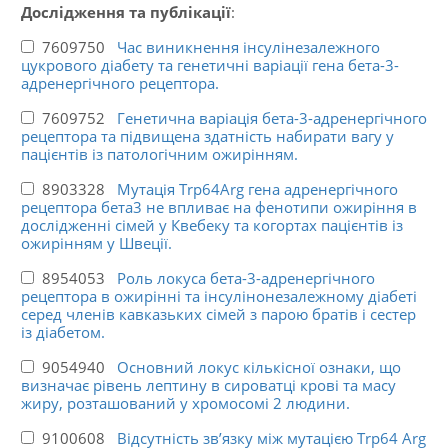
Дослідження та публікації
:
7609750
Час виникнення інсулінезалежного
цукрового діабету та генетичні варіації гена бета-3-
адренергічного рецептора.
7609752
Генетична варіація бета-3-адренергічного
рецептора та підвищена здатність набирати вагу у
пацієнтів із патологічним ожирінням.
8903328
Мутація Trp64Arg гена адренергічного
рецептора бета3 не впливає на фенотипи ожиріння в
дослідженні сімей у Квебеку та когортах пацієнтів із
ожирінням у Швеції.
8954053
Роль локуса бета-3-адренергічного
рецептора в ожирінні та інсулінонезалежному діабеті
серед членів кавказьких сімей з парою братів і сестер
із діабетом.
9054940
Основний локус кількісної ознаки, що
визначає рівень лептину в сироватці крові та масу
жиру, розташований у хромосомі 2 людини.
9100608
Відсутність зв’язку між мутацією Trp64 Arg