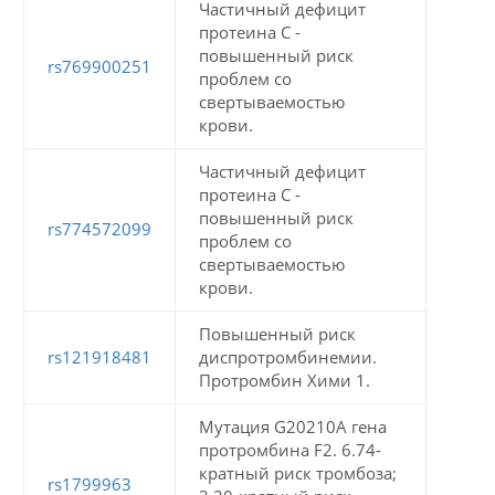
Частичный дефицит
протеина С -
повышенный риск
rs769900251
проблем со
свертываемостью
крови.
Частичный дефицит
протеина С -
повышенный риск
rs774572099
проблем со
свертываемостью
крови.
Повышенный риск
rs121918481
диспротромбинемии.
Протромбин Хими 1.
Мутация G20210A гена
протромбина F2. 6.74-
кратный риск тромбоза;
rs1799963