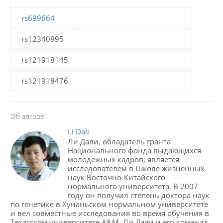
rs699664
rs12340895
rs121918145
rs121918476
Об авторе
Li Dali
Ли Дали, обладатель гранта
Национального фонда выдающихся
молодежных кадров, является
исследователем в Школе жизненных
наук Восточно-Китайского
нормального университета. В 2007
году он получил степень доктора наук
по генетике в Хунаньском нормальном университете
и вел совместные исследования во время обучения в
Техасском университете A&M. Ли Дали и его команда