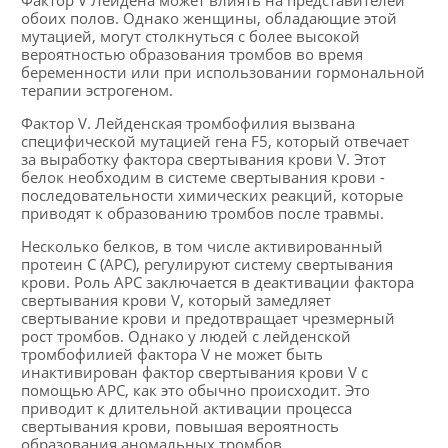
Фактор V Лейдена может влиять на представителей
обоих полов. Однако женщины, обладающие этой
мутацией, могут столкнуться с более высокой
вероятностью образования тромбов во время
беременности или при использовании гормональной
терапии эстрогеном.
Фактор V. Лейденская тромбофилия вызвана
специфической мутацией гена F5, который отвечает
за выработку фактора свертывания крови V. Этот
белок необходим в системе свертывания крови -
последовательности химических реакций, которые
приводят к образованию тромбов после травмы.
Несколько белков, в том числе активированный
протеин С (APC), регулируют систему свертывания
крови. Роль APC заключается в деактивации фактора
свертывания крови V, который замедляет
свертывание крови и предотвращает чрезмерный
рост тромбов. Однако у людей с лейденской
тромбофилией фактора V не может быть
инактивирован фактор свертывания крови V с
помощью APC, как это обычно происходит. Это
приводит к длительной активации процесса
свертывания крови, повышая вероятность
образования аномальных тромбов.