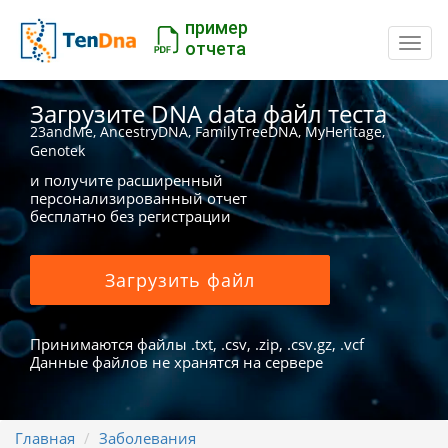
пример
Пере
отчета
Загрузите DNA data файл теста
23andMe, AncestryDNA, FamilyTreeDNA, MyHeritage,
Genotek
и получите расширенный
персонализированный отчет
бесплатно без регистрации
Загрузить файл
Принимаются файлы .txt, .csv, .zip, .csv.gz, .vcf
Данные файлов не хранятся на сервере
Главная
Заболевания