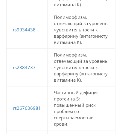
витамина К).
Полиморфизм,
отвечающий за уровень
rs9934438
чувствительности к
варфарину (антагонисту
витамина К).
Полиморфизм,
отвечающий за уровень
rs2884737
чувствительности к
варфарину (антагонисту
витамина К).
Частичный дефицит
протеина-S;
повышенный риск
rs267606981
проблем со
свертываемостью
крови.