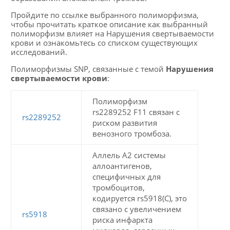
Пройдите по ссылке выбранного полиморфизма,
чтобы прочитать краткое описание как выбранный
полиморфизм влияет на Нарушения свертываемости
крови и ознакомьтесь со списком существующих
исследований.
Полиморфизмы SNP, связанные с темой
Нарушения
свертываемости крови
:
Полиморфизм
rs2289252 F11 связан с
rs2289252
риском развития
венозного тромбоза.
Аллель A2 системы
аллоантигенов,
специфичных для
тромбоцитов,
кодируется rs5918(C), это
связано с увеличением
rs5918
риска инфаркта