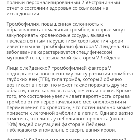
полный персонализированный 250-страничный
отчет о состоянии здоровья со ссылками на
исследования.
Тромбофилия, повышенная склонность к
образованию аномальных тромбов, которые могут
закупоривать кровеносные сосуды, вызвана
наследственным нарушением свертывания крови,
известным как тромбофилия фактора V Лейдена. Это
заболевание характеризуется специфической
мутацией гена, называемой фактором V Лейдена.
Лица с лейденской тромбофилией фактора V
подвергаются повышенному риску развития тромбоза
глубоких вен (ТГВ), типа тромба, который обычно
возникает в ногах, но может также поражать другие
области, такие как мозг, глаза, печень и почки. Кроме
того, это состояние увеличивает вероятность отрыва
тромбов от их первоначального местоположения и
перемещения по кровотоку, что потенциально может
привести к легочной эмболии в легких. Однако важно
отметить, что лишь у небольшого процента (около
10%) людей с мутацией фактора V Лейдена
наблюдаются аномальные свертывания крови.