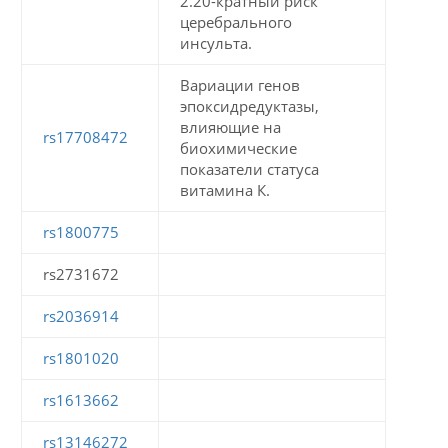
2.20-кратный риск
церебрального
инсульта.
Вариации генов
эпоксидредуктазы,
влияющие на
rs17708472
биохимические
показатели статуса
витамина К.
rs1800775
rs2731672
rs2036914
rs1801020
rs1613662
rs13146272