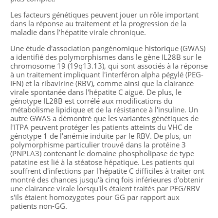
Les facteurs génétiques peuvent jouer un rôle important
dans la réponse au traitement et la progression de la
maladie dans l’hépatite virale chronique.
Une étude d'association pangénomique historique (GWAS)
a identifié des polymorphismes dans le gène IL28B sur le
chromosome 19 (19q13.13), qui sont associés à la réponse
à un traitement impliquant l'interféron alpha pégylé (PEG-
IFN) et la ribavirine (RBV), comme ainsi que la clairance
virale spontanée dans l'hépatite C aiguë. De plus, le
génotype IL28B est corrélé aux modifications du
métabolisme lipidique et de la résistance à l'insuline. Un
autre GWAS a démontré que les variantes génétiques de
l'ITPA peuvent protéger les patients atteints du VHC de
génotype 1 de l'anémie induite par le RBV. De plus, un
polymorphisme particulier trouvé dans la protéine 3
(PNPLA3) contenant le domaine phospholipase de type
patatine est lié à la stéatose hépatique. Les patients qui
souffrent d'infections par l'hépatite C difficiles à traiter ont
montré des chances jusqu'à cinq fois inférieures d'obtenir
une clairance virale lorsqu'ils étaient traités par PEG/RBV
s'ils étaient homozygotes pour GG par rapport aux
patients non-GG.