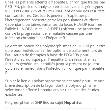
Chez les patients atteints d'hépatite B chronique traités par
PEG-IFN, plusieurs analyses rétrospectives des génotypes
IL28B rs12980275 et rs12979860 ont donné des résultats
contradictoires. Ces écarts peuvent s’expliquer par
l’hétérogénéité présente entre les populations étudiées.
Cependant, certaines variantes du locus HLA-DP (comme
l'allèle HLA-DPA1A et HLA-DPB1) offrent une protection
contre la progression de la maladie causée par une
infection chronique par l'hépatite B.
La détermination des polymorphismes de l'IL28B peut être
utile pour individualiser les options de traitement lors de
l'utilisation de thérapies à base de PEG/RBV pour
l'infection chronique par l'hépatite C. En revanche, les
facteurs génétiques identifiés jusqu’à présent ne jouent
qu’un rôle mineur dans l’infection chronique par l’hépatite
B.
Suivez le lien du polymorphisme sélectionné pour lire une
brève description de la façon dont le polymorphisme
sélectionné affecte Hépatite et voir une liste des études
existantes.
Polymorphismes SNP liés au sujet
Hépatite
: