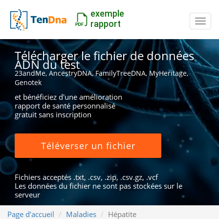
exemple
Inter
rapport
Télécharger le fichier de données
ADN du test
23andMe, AncestryDNA, FamilyTreeDNA, MyHeritage,
Genotek
et bénéficiez d'une amélioration
rapport de santé personnalisé
gratuit sans inscription
Téléverser un fichier
Fichiers acceptés .txt, .csv, .zip, .csv.gz, .vcf
Les données du fichier ne sont pas stockées sur le
serveur
Page d'accueil
Maladies
Hépatite