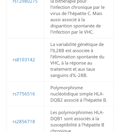
rs12980275
la bithérapie pour
l'infection chronique par le
virus de l'hépatite C. Mais
aussi associé à la
disparition spontanée de
l'infection par le VHC.
La variabilité génétique de
l'IL28B est associée à
l'élimination spontanée du
rs8103142
VHC, à la réponse au
traitement et aux taux
sanguins d'IL-28B.
Polymorphisme
rs7756516
nucléotidique simple HLA-
DQB2 associé à l'hépatite B.
Les polymorphismes HLA-
DQB1 sont associés à la
rs2856718
susceptibilité à l'hépatite B
chronique.