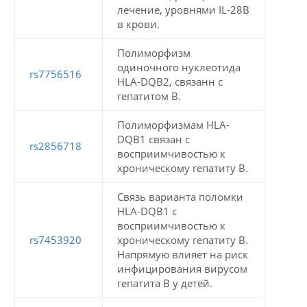
лечение, уровнями IL-28B
в крови.
Полиморфизм
одиночного нуклеотида
rs7756516
HLA-DQB2, связанн с
гепатитом В.
Полиморфизмам HLA-
DQB1 связан с
rs2856718
восприимчивостью к
хроническому гепатиту В.
Связь варианта поломки
HLA-DQB1 с
восприимчивостью к
rs7453920
хроническому гепатиту В.
Напрямую влияет на риск
инфицирования вирусом
гепатита В у детей.