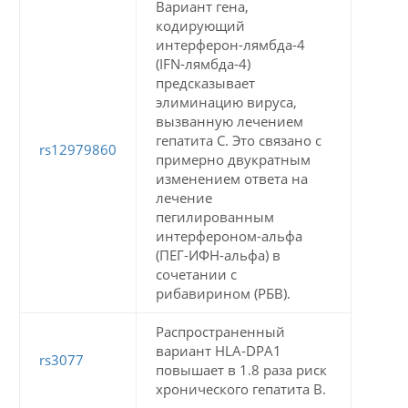
Вариант гена,
кодирующий
интерферон-лямбда-4
(IFN-лямбда-4)
предсказывает
элиминацию вируса,
вызванную лечением
гепатита С. Это связано с
rs12979860
примерно двукратным
изменением ответа на
лечение
пегилированным
интерфероном-альфа
(ПЕГ-ИФН-альфа) в
сочетании с
рибавирином (РБВ).
Распространенный
вариант HLA-DPA1
rs3077
повышает в 1.8 раза риск
хронического гепатита В.