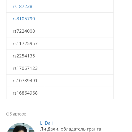
rs187238
rs8105790
rs7224000
rs11725957
rs2254135
rs17067123
rs10789491
rs16864968
Об авторе
Li Dali
Ли Дали, обладатель гранта