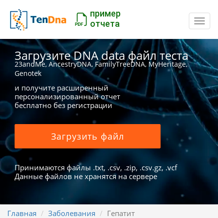
пример
Пере
отчета
Загрузите DNA data файл теста
23andMe, AncestryDNA, FamilyTreeDNA, MyHeritage,
Genotek
и получите расширенный
персонализированный отчет
бесплатно без регистрации
Загрузить файл
Принимаются файлы .txt, .csv, .zip, .csv.gz, .vcf
Данные файлов не хранятся на сервере
Главная
Заболевания
Гепатит