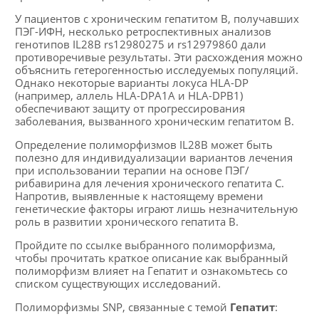
У пациентов с хроническим гепатитом В, получавших
ПЭГ-ИФН, несколько ретроспективных анализов
генотипов IL28B rs12980275 и rs12979860 дали
противоречивые результаты. Эти расхождения можно
объяснить гетерогенностью исследуемых популяций.
Однако некоторые варианты локуса HLA-DP
(например, аллель HLA-DPA1A и HLA-DPB1)
обеспечивают защиту от прогрессирования
заболевания, вызванного хроническим гепатитом B.
Определение полиморфизмов IL28B может быть
полезно для индивидуализации вариантов лечения
при использовании терапии на основе ПЭГ/
рибавирина для лечения хронического гепатита С.
Напротив, выявленные к настоящему времени
генетические факторы играют лишь незначительную
роль в развитии хронического гепатита В.
Пройдите по ссылке выбранного полиморфизма,
чтобы прочитать краткое описание как выбранный
полиморфизм влияет на Гепатит и ознакомьтесь со
списком существующих исследований.
Полиморфизмы SNP, связанные с темой
Гепатит
: