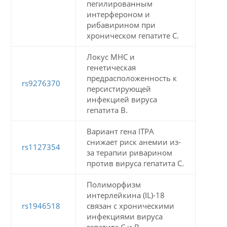
пегилированным
интерфероном и
рибавирином при
хроническом гепатите С.
Локус MHC и
генетическая
предрасположенность к
rs9276370
персистирующей
инфекцией вируса
гепатита В.
Вариант гена ITPA
снижает риск анемии из-
rs1127354
за терапии риварином
против вируса гепатита С.
Полиморфизм
интерлейкина (IL)-18
rs1946518
связан с хроническими
инфекциями вируса
гепатита С и В.