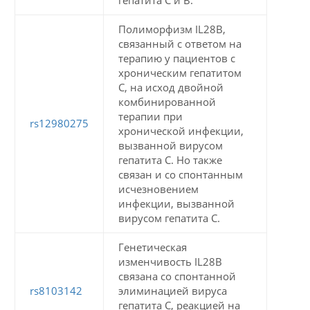
Полиморфизм IL28B,
связанный с ответом на
терапию у пациентов с
хроническим гепатитом
С, на исход двойной
комбинированной
терапии при
rs12980275
хронической инфекции,
вызванной вирусом
гепатита С. Но также
связан и со спонтанным
исчезновением
инфекции, вызванной
вирусом гепатита С.
Генетическая
изменчивость IL28B
связана со спонтанной
rs8103142
элиминацией вируса
гепатита С, реакцией на