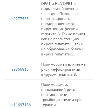
DPA1 и HLA-DPB1 в
нормальной печени
человека. Позволяет
rs9277535
прогнозировать
выздоровление от
вирусной инфекции
гепатита В. Также влияет
как на персистенцию
вируса гепатита С, так и
на образование белка F
вируса гепатита С.
Полиморфизм влияет на
rs9366816
риск инфицирования
вирусом гепатита В.
Полиморфизм,
вызывающий риск
возникновения
тромбоцитопении при
rs11697186
терапии