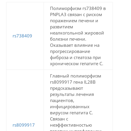
Полиморфизм rs738409 в
PNPLA3 связан с риском
поражением печени и
развитием
неалкогольной жировой
rs738409
болезни печени.
Оказывает влияние на
прогрессирование
фиброза и стеатоза при
хроническом гепатите С.
Главный полиморфизм
rs8099917 гена IL28B
предсказывают
результаты лечения
пациентов,
инфицированных
вирусом гепатита С.
Связан с
rs8099917
неэффективностью
терапии интерфероном-