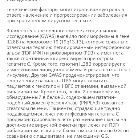
Генетические факторы могут играть важную роль в
ответе на лечение и прогрессировании заболевания
при хроническом вирусном гепатите.
Знаменательное полногеномное ассоциативное
исследование (GWAS) выявило полиморфизмы в гене
IL28B на хромосоме 19 (19q13.13), которые связаны с
ответом на терапию пегилированным интерфероном-
альфа (ПЭГ-ИФН) и рибавирином (РБВ), а именно: а
также спонтанный клиренс вируса при остром
гепатите С. Кроме того, генотип IL28B коррелирует с
изменениями липидного обмена и резистентностью к
инсулину. Другой GWAS продемонстрировал, что
генетические варианты ITPA могут защитить
пациентов с генотипом 1 ВГС от анемии, вызванной
рибавирином. Кроме того, особый полиморфизм,
обнаруженный в белке 3, содержащем пататин-
подобный домен фосфолипазы (PNPLA3), связан со
стеатозом печени. Пациенты, страдающие трудно
поддающимися лечению инфекциями гепатита С,
продемонстрировали в пять раз меньшие шансы на
достижение вирусной очистки при лечении ПЭГ/
рибавирином, если они были гомозиготны по GG, по
сравнению с пациентами, не имеющими GG.