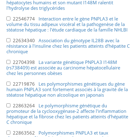
hépatocytes humains et son mutant I148M ralentit
l'hydrolyse des triglycérides
22546774
Interaction entre le gène PNPLA3 et le
volume du tissu adipeux viscéral et la pathogenèse de la
stéatose hépatique : l'étude cardiaque de la famille NHLBI
22634340
Association du génotype IL28B avec la
résistance à l'insuline chez les patients atteints d'hépatite C
chronique
22704398
La variante génétique PNPLA3 I148M
(rs738409) est associée au carcinome hépatocellulaire
chez les personnes obèses
22719876
Les polymorphismes génétiques du gène
humain PNPLA3 sont fortement associés à la gravité de la
stéatose hépatique non alcoolique en japonais
22863264
Le polymorphisme génétique du
promoteur de la cyclooxygénase-2 affecte l'inflammation
hépatique et la fibrose chez les patients atteints d'hépatite
C chronique
22863562
Polymorphismes PNPLA3 et taux