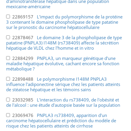
d'aminotransférase hépatique dans une population
mexicaine-américaine
22869157
L'impact du polymorphisme de la protéine
3 contenant le domaine phospholipase de type patatine
sur le pronostic du carcinome hépatocellulaire
22878467
Le domaine 3 de la phospholipase de type
patatine (PNPLA3) I148M (rs738409) affecte la sécrétion
hépatique de VLDL chez l'homme et in vitro
22884299
PNPLA3, un marqueur génétique d'une
maladie hépatique évolutive, cachant encore sa fonction
métabolique ?
22898488
Le polymorphisme I148M PNPLA3
influence l'adiponectine sérique chez les patients atteints
de stéatose hépatique et les témoins sains
23032985
L'interaction du rs738409, de l'obésité et
de l'alcool : une étude d'autopsie basée sur la population
23069476
PNPLA3 rs738409, apparition d'un
carcinome hépatocellulaire et prédiction du modèle de
risque chez les patients atteints de cirrhose