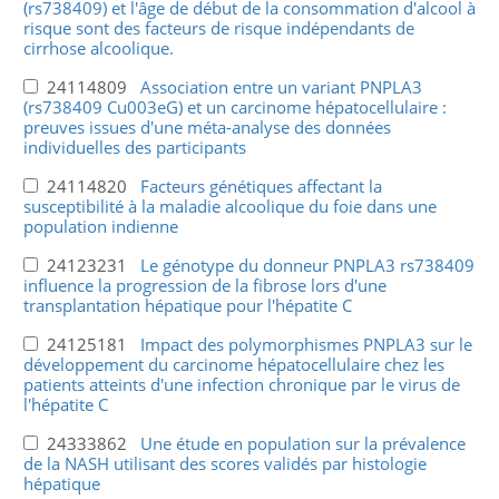
(rs738409) et l'âge de début de la consommation d'alcool à
risque sont des facteurs de risque indépendants de
cirrhose alcoolique.
24114809
Association entre un variant PNPLA3
(rs738409 Cu003eG) et un carcinome hépatocellulaire :
preuves issues d'une méta-analyse des données
individuelles des participants
24114820
Facteurs génétiques affectant la
susceptibilité à la maladie alcoolique du foie dans une
population indienne
24123231
Le génotype du donneur PNPLA3 rs738409
influence la progression de la fibrose lors d'une
transplantation hépatique pour l'hépatite C
24125181
Impact des polymorphismes PNPLA3 sur le
développement du carcinome hépatocellulaire chez les
patients atteints d'une infection chronique par le virus de
l'hépatite C
24333862
Une étude en population sur la prévalence
de la NASH utilisant des scores validés par histologie
hépatique