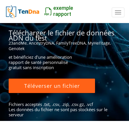
exemple
Inter
rapport
Télécharger le fichier de données
ADN du test
23andMe, AncestryDNA, FamilyTreeDNA, MyHeritage,
Genotek
et bénéficiez d'une amélioration
rapport de santé personnalisé
gratuit sans inscription
Téléverser un fichier
Fichiers acceptés .txt, .csv, .zip, .csv.gz, .vcf
Les données du fichier ne sont pas stockées sur le
serveur