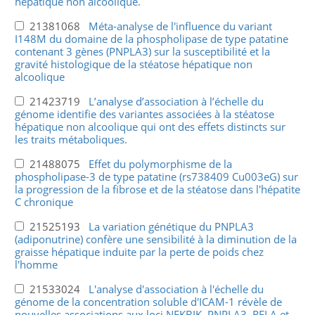
hépatique non alcoolique.
21381068
Méta-analyse de l'influence du variant
I148M du domaine de la phospholipase de type patatine
contenant 3 gènes (PNPLA3) sur la susceptibilité et la
gravité histologique de la stéatose hépatique non
alcoolique
21423719
L’analyse d’association à l’échelle du
génome identifie des variantes associées à la stéatose
hépatique non alcoolique qui ont des effets distincts sur
les traits métaboliques.
21488075
Effet du polymorphisme de la
phospholipase-3 de type patatine (rs738409 Cu003eG) sur
la progression de la fibrose et de la stéatose dans l'hépatite
C chronique
21525193
La variation génétique du PNPLA3
(adiponutrine) confère une sensibilité à la diminution de la
graisse hépatique induite par la perte de poids chez
l'homme
21533024
L'analyse d'association à l'échelle du
génome de la concentration soluble d'ICAM-1 révèle de
nouvelles associations aux loci NFKBIK, PNPLA3, RELA et