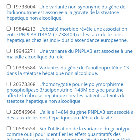
19738004
Une variante non synonyme du gène de
l'adiponutrine est associée à la gravité de la stéatose
hépatique non alcoolique.
19844213
L'obésité morbide révèle une association
entre PNPLA3 I148M (rs738409) et les taux de lésions
hépatiques chez les individus d'ascendance européenne.
19946271
Une variante du PNPLA3 est associée à une
maladie alcoolique du foie
20335584
Variantes du gène de l'apolipoprotéine C3
dans la stéatose hépatique non alcoolique.
20373368
L'homozygotie pour le polymorphisme
phospholipase-3/adiponutrine I148M de type patatine
affecte la fibrose hépatique chez les patients atteints de
stéatose hépatique non alcoolique
20546964
L'allèle 148M du gène PNPLA3 est associé à
des taux de lésions hépatiques au début de la vie.
20585554
Sur l'utilisation de la variance du génotype
comme outil pour identifier les effets quantitatifs des
interactions entre traits : rapport de l'étude sur la santé du