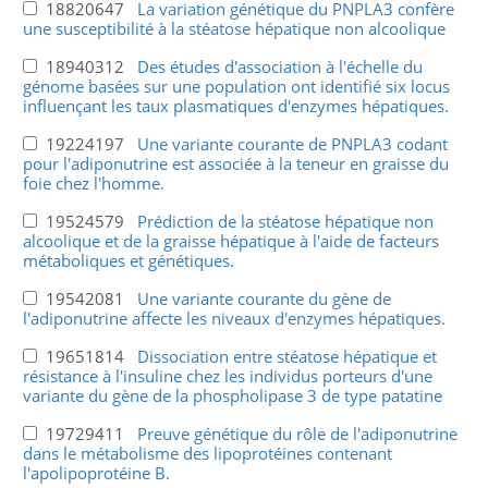
18820647
La variation génétique du PNPLA3 confère
une susceptibilité à la stéatose hépatique non alcoolique
18940312
Des études d'association à l'échelle du
génome basées sur une population ont identifié six locus
influençant les taux plasmatiques d'enzymes hépatiques.
19224197
Une variante courante de PNPLA3 codant
pour l'adiponutrine est associée à la teneur en graisse du
foie chez l'homme.
19524579
Prédiction de la stéatose hépatique non
alcoolique et de la graisse hépatique à l'aide de facteurs
métaboliques et génétiques.
19542081
Une variante courante du gène de
l'adiponutrine affecte les niveaux d'enzymes hépatiques.
19651814
Dissociation entre stéatose hépatique et
résistance à l'insuline chez les individus porteurs d'une
variante du gène de la phospholipase 3 de type patatine
19729411
Preuve génétique du rôle de l'adiponutrine
dans le métabolisme des lipoprotéines contenant
l'apolipoprotéine B.