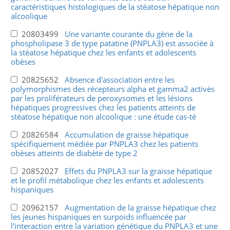
caractéristiques histologiques de la stéatose hépatique non
alcoolique
20803499
Une variante courante du gène de la
phospholipase 3 de type patatine (PNPLA3) est associée à
la stéatose hépatique chez les enfants et adolescents
obèses
20825652
Absence d'association entre les
polymorphismes des récepteurs alpha et gamma2 activés
par les proliférateurs de peroxysomes et les lésions
hépatiques progressives chez les patients atteints de
stéatose hépatique non alcoolique : une étude cas-té
20826584
Accumulation de graisse hépatique
spécifiquement médiée par PNPLA3 chez les patients
obèses atteints de diabète de type 2
20852027
Effets du PNPLA3 sur la graisse hépatique
et le profil métabolique chez les enfants et adolescents
hispaniques
20962157
Augmentation de la graisse hépatique chez
les jeunes hispaniques en surpoids influencée par
l'interaction entre la variation génétique du PNPLA3 et une