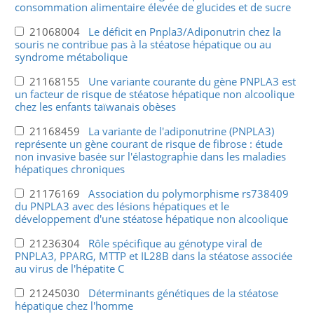
consommation alimentaire élevée de glucides et de sucre
21068004
Le déficit en Pnpla3/Adiponutrin chez la
souris ne contribue pas à la stéatose hépatique ou au
syndrome métabolique
21168155
Une variante courante du gène PNPLA3 est
un facteur de risque de stéatose hépatique non alcoolique
chez les enfants taïwanais obèses
21168459
La variante de l'adiponutrine (PNPLA3)
représente un gène courant de risque de fibrose : étude
non invasive basée sur l'élastographie dans les maladies
hépatiques chroniques
21176169
Association du polymorphisme rs738409
du PNPLA3 avec des lésions hépatiques et le
développement d'une stéatose hépatique non alcoolique
21236304
Rôle spécifique au génotype viral de
PNPLA3, PPARG, MTTP et IL28B dans la stéatose associée
au virus de l'hépatite C
21245030
Déterminants génétiques de la stéatose
hépatique chez l'homme