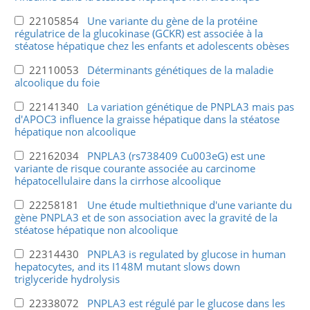
22105854
Une variante du gène de la protéine
régulatrice de la glucokinase (GCKR) est associée à la
stéatose hépatique chez les enfants et adolescents obèses
22110053
Déterminants génétiques de la maladie
alcoolique du foie
22141340
La variation génétique de PNPLA3 mais pas
d'APOC3 influence la graisse hépatique dans la stéatose
hépatique non alcoolique
22162034
PNPLA3 (rs738409 Cu003eG) est une
variante de risque courante associée au carcinome
hépatocellulaire dans la cirrhose alcoolique
22258181
Une étude multiethnique d'une variante du
gène PNPLA3 et de son association avec la gravité de la
stéatose hépatique non alcoolique
22314430
PNPLA3 is regulated by glucose in human
hepatocytes, and its I148M mutant slows down
triglyceride hydrolysis
22338072
PNPLA3 est régulé par le glucose dans les