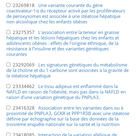
23269818
Une variante courante du gène
coactivateur-1α du récepteur activé par les proliférateurs
de peroxysomes est associée à une stéatose hépatique
non alcoolique chez les enfants obèses
23275357
L'association entre la teneur en graisse
hépatique et les lésions hépatiques chez les enfants et
adolescents obèses : effets de l'origine ethnique, de la
résistance à l'insuline et des variantes génétiques
courantes
23292069
Les signatures génétiques du métabolisme
de la choline et du 1-carbone sont associées à la gravité de
la stéatose hépatique
23334462
Le tissu adipeux est enflammé dans la
NAFLD en raison de l'obésité, mais pas dans la NAFLD en
raison d'une variation génétique du PNPLA3.
23416328
Association entre les variantes dans ou à
proximité de PNPLA3, GCKR et PPP1R3B avec une stéatose
définie par échographie sur la base des données de la
troisième enquête nationale sur la santé et la nutrition
23418085
Interaction de la variation allélique de