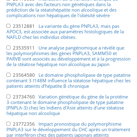
PNPLA3 avec des facteurs non génétiques dans la
prédiction de la stéatohépatite non alcoolique et des
complications non hépatiques de l'obésité sévère
23512881
La variante du gène PNPLA3, mais pas
APOC3, est associée aux paramètres histologiques de la
NAFLD chez les individus obèses.
23535911
Une analyse pangénomique a révélé que
les polymorphismes des gènes PNPLA3, SAMM50 et
PARVB sont associés au développement et à la progression
de la stéatose hépatique non alcoolique au Japon
23564580
Le domaine phospholipase de type patatine
contenant 3 I148M influence la stéatose hépatique chez les
patients atteints d'hépatite B chronique
23734760
Variation génétique du gène de la protéine
3 contenant le domaine phospholipase de type patatine
(PNPLA-3) chez les Indiens d'Asie atteints d'une stéatose
hépatique non alcoolique
23772356
Impact pronostique du polymorphisme
PNPLA3 sur le développement du CHC après un traitement
par interféron chez des patients japonais atteints