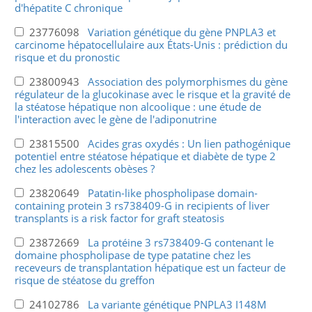
d'hépatite C chronique
23776098
Variation génétique du gène PNPLA3 et
carcinome hépatocellulaire aux États-Unis : prédiction du
risque et du pronostic
23800943
Association des polymorphismes du gène
régulateur de la glucokinase avec le risque et la gravité de
la stéatose hépatique non alcoolique : une étude de
l'interaction avec le gène de l'adiponutrine
23815500
Acides gras oxydés : Un lien pathogénique
potentiel entre stéatose hépatique et diabète de type 2
chez les adolescents obèses ?
23820649
Patatin-like phospholipase domain-
containing protein 3 rs738409-G in recipients of liver
transplants is a risk factor for graft steatosis
23872669
La protéine 3 rs738409-G contenant le
domaine phospholipase de type patatine chez les
receveurs de transplantation hépatique est un facteur de
risque de stéatose du greffon
24102786
La variante génétique PNPLA3 I148M