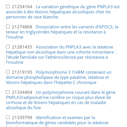
21254164
La variation génétique du gène PNPLA3 est
associée à des lésions hépatiques alcooliques chez les
personnes de race blanche
21274868
Dissociation entre les variants d'APOC3, la
teneur en triglycérides hépatiques et la résistance à
l'insuline
21281435
Association du PNPLA3 avec la stéatose
hépatique non alcoolique dans une cohorte minoritaire :
l'étude familiale sur l'athérosclérose par résistance à
l'insuline
21319195
Polymorphisme 3 I148M contenant un
domaine phospholipase de type patatine, stéatose et
lésions hépatiques dans l'hépatite C chronique
21334404
Un polymorphisme courant dans le gène
PNPLA3/adiponutrine confère un risque plus élevé de
cirrhose et de lésions hépatiques en cas de maladie
alcoolique du foie
21339799
Identification et examen par la
bioinformatique de gènes candidats pour la stéatose