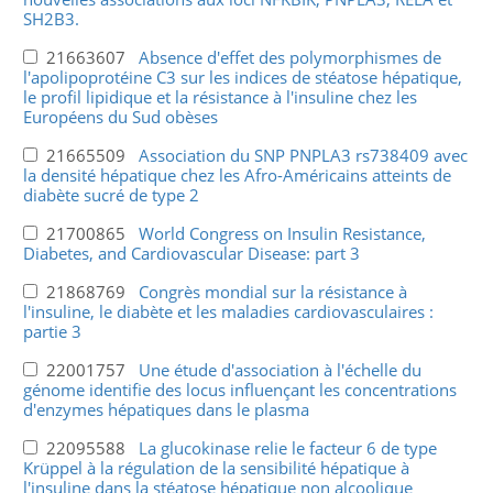
SH2B3.
21663607
Absence d'effet des polymorphismes de
l'apolipoprotéine C3 sur les indices de stéatose hépatique,
le profil lipidique et la résistance à l'insuline chez les
Européens du Sud obèses
21665509
Association du SNP PNPLA3 rs738409 avec
la densité hépatique chez les Afro-Américains atteints de
diabète sucré de type 2
21700865
World Congress on Insulin Resistance,
Diabetes, and Cardiovascular Disease: part 3
21868769
Congrès mondial sur la résistance à
l'insuline, le diabète et les maladies cardiovasculaires :
partie 3
22001757
Une étude d'association à l'échelle du
génome identifie des locus influençant les concentrations
d'enzymes hépatiques dans le plasma
22095588
La glucokinase relie le facteur 6 de type
Krüppel à la régulation de la sensibilité hépatique à
l'insuline dans la stéatose hépatique non alcoolique