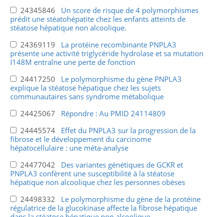
24345846
Un score de risque de 4 polymorphismes
prédit une stéatohépatite chez les enfants atteints de
stéatose hépatique non alcoolique.
24369119
La protéine recombinante PNPLA3
présente une activité triglycéride hydrolase et sa mutation
I148M entraîne une perte de fonction
24417250
Le polymorphisme du gène PNPLA3
explique la stéatose hépatique chez les sujets
communautaires sans syndrome métabolique
24425067
Répondre : Au PMID 24114809
24445574
Effet du PNPLA3 sur la progression de la
fibrose et le développement du carcinome
hépatocellulaire : une méta-analyse
24477042
Des variantes génétiques de GCKR et
PNPLA3 confèrent une susceptibilité à la stéatose
hépatique non alcoolique chez les personnes obèses
24498332
Le polymorphisme du gène de la protéine
régulatrice de la glucokinase affecte la fibrose hépatique
dans la stéatose hépatique non alcoolique