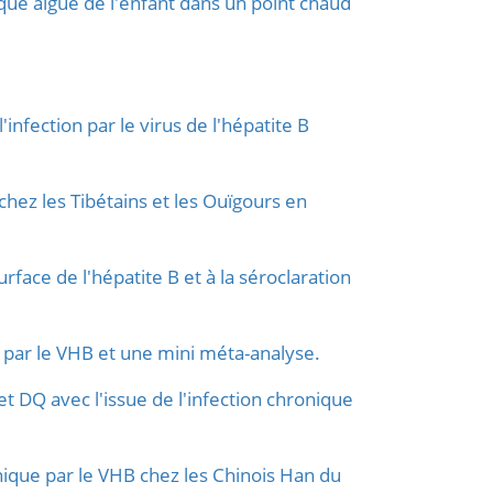
ue aiguë de l'enfant dans un point chaud
'infection par le virus de l'hépatite B
chez les Tibétains et les Ouïgours en
face de l'hépatite B et à la séroclaration
 par le VHB et une mini méta-analyse.
 DQ avec l'issue de l'infection chronique
onique par le VHB chez les Chinois Han du