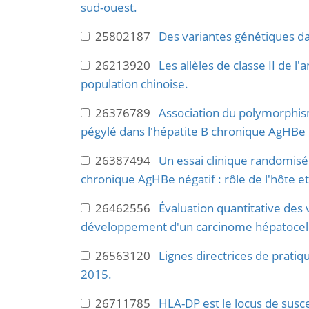
sud-ouest.
25802187
Des variantes génétiques da
26213920
Les allèles de classe II de l
population chinoise.
26376789
Association du polymorphism
pégylé dans l'hépatite B chronique AgHBe 
26387494
Un essai clinique randomisé 
chronique AgHBe négatif : rôle de l'hôte et
26462556
Évaluation quantitative des 
développement d'un carcinome hépatocell
26563120
Lignes directrices de pratiqu
2015.
26711785
HLA-DP est le locus de susce