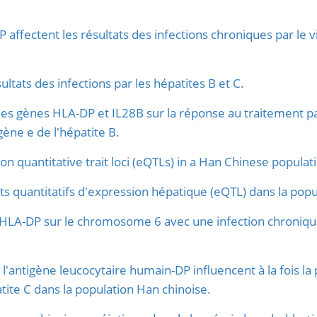
ffectent les résultats des infections chroniques par le v
ultats des infections par les hépatites B et C.
s gènes HLA-DP et IL28B sur la réponse au traitement par 
gène e de l'hépatite B.
n quantitative trait loci (eQTLs) in a Han Chinese populat
its quantitatifs d'expression hépatique (eQTL) dans la pop
 HLA-DP sur le chromosome 6 avec une infection chronique 
l'antigène leucocytaire humain-DP influencent à la fois la p
tite C dans la population Han chinoise.