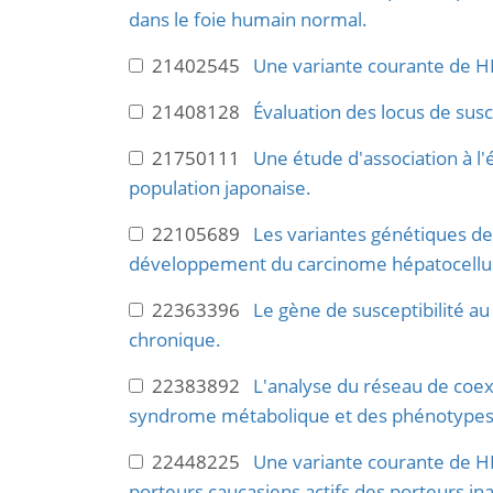
dans le foie humain normal.
21402545
Une variante courante de HL
21408128
Évaluation des locus de susc
21750111
Une étude d'association à l
population japonaise.
22105689
Les variantes génétiques de 
développement du carcinome hépatocellul
22363396
Le gène de susceptibilité au
chronique.
22383892
L'analyse du réseau de coex
syndrome métabolique et des phénotypes 
22448225
Une variante courante de HLA
porteurs caucasiens actifs des porteurs ina