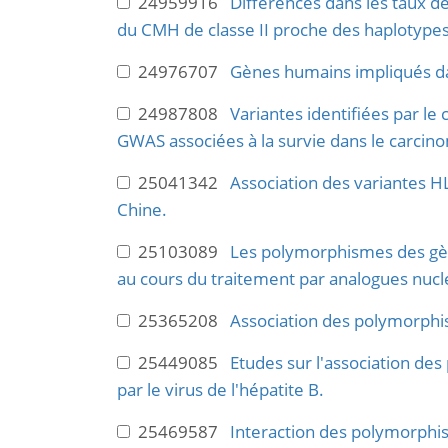
24959916
Différences dans les taux d
du CMH de classe II proche des haplotypes 
24976707
Gènes humains impliqués dans
24987808
Variantes identifiées par le 
GWAS associées à la survie dans le carcino
25041342
Association des variantes HL
Chine.
25103089
Les polymorphismes des gènes
au cours du traitement par analogues nucl
25365208
Association des polymorphis
25449085
Etudes sur l'association de
par le virus de l'hépatite B.
25469587
Interaction des polymorphism