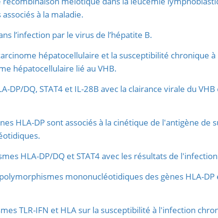
e recombinaison méiotique dans la leucémie lymphoblastiq
associés à la maladie.
 l’infection par le virus de l’hépatite B.
carcinome hépatocellulaire et la susceptibilité chronique à l
me hépatocellulaire lié au VHB.
A-DP/DQ, STAT4 et IL-28B avec la clairance virale du VHB 
 HLA-DP sont associés à la cinétique de l'antigène de sur
éotidiques.
mes HLA-DP/DQ et STAT4 avec les résultats de l'infection
s polymorphismes mononucléotidiques des gènes HLA-DP et
es TLR-IFN et HLA sur la susceptibilité à l'infection chr