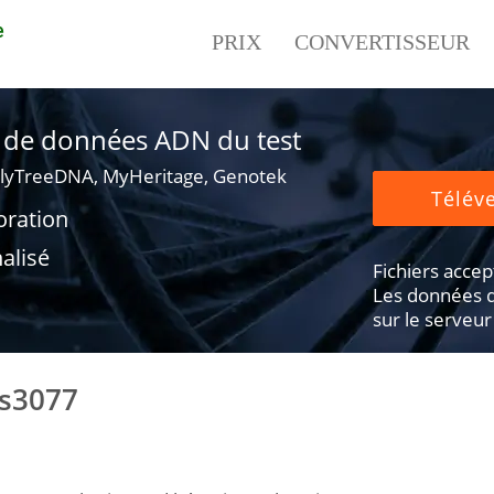
e
PRIX
CONVERTISSEUR
er de données ADN du test
lyTreeDNA, MyHeritage, Genotek
Téléve
oration
alisé
Fichiers accepté
Les données d
sur le serveur
rs3077