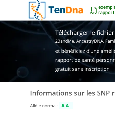
exempl
rapport
Télécharger le fichi
23andMe, AncestryDNA, Fami
et bénéficiez d'une améli
rapport de santé personn
gratuit sans inscription
Informations sur les SNP 
Allèle normal:
AA