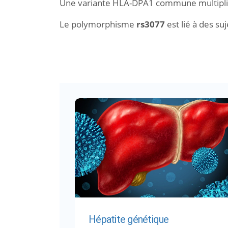
Une variante HLA-DPA1 commune multiplie 
Le polymorphisme
rs3077
est lié à des su
Hépatite génétique