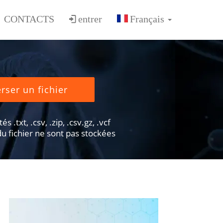
CONTACTS
entrer
rser un fichier
s .txt, .csv, .zip, .csv.gz, .vcf
u fichier ne sont pas stockées