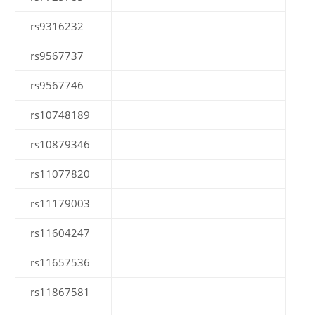
rs9316232
rs9567737
rs9567746
rs10748189
rs10879346
rs11077820
rs11179003
rs11604247
rs11657536
rs11867581