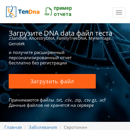
пример
Пере
отчета
Загрузите DNA data файл теста
23andMe, AncestryDNA, FamilyTreeDNA, MyHeritage,
Genotek
и получите расширенный
персонализированный отчет
бесплатно без регистрации
Загрузить файл
Принимаются файлы .txt, .csv, .zip, .csv.gz, .vcf
Данные файлов не хранятся на сервере
Главная
Заболевания
Серотонин