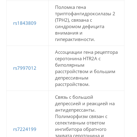
Поломка гена
триптофангидроксилазы 2
(TPH2), связана с
rs1843809
синдромом дефицита
внимания и
гиперактивности.
Ассоциации гена рецептора
серотонина HTR2A с
биполярным
rs7997012
расстройством и большим
депрессивным
расстройством.
Связь с большой
депрессией и реакцией на
антидепрессанты.
Полиморфизм связан с
селективным ответом
rs7224199
ингибитора обратного
захвата серотонина и