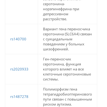
серотонина-
норэпинефрина при
депрессивном
расстройстве.
Вариант гена переносчика
серотонина (SLC6A4) связан
rs140700
с суицидальным
поведением у больных
шизофренией.
Ген-переносчик
серотонина, функция
rs2020933
которого влияет на все
клеточные серотониновые
системы.
Полиморфизм гена
тетрагидробиоптеринового
rs1487278
пути связан с повышенным
риском аутизма.