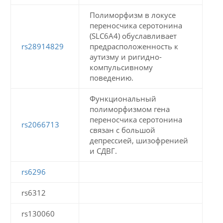
Полиморфизм в локусе
переносчика серотонина
(SLC6A4) обуславливает
rs28914829
предрасположенность к
аутизму и ригидно-
компульсивному
поведению.
Функциональный
полиморфизмом гена
переносчика серотонина
rs2066713
связан с большой
депрессией, шизофренией
и СДВГ.
rs6296
rs6312
rs130060