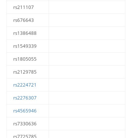
rs211107
rs676643
rs1386488
rs1549339
rs1805055
rs2129785
rs2224721
rs2276307
rs4565946
rs7330636
rs7725785