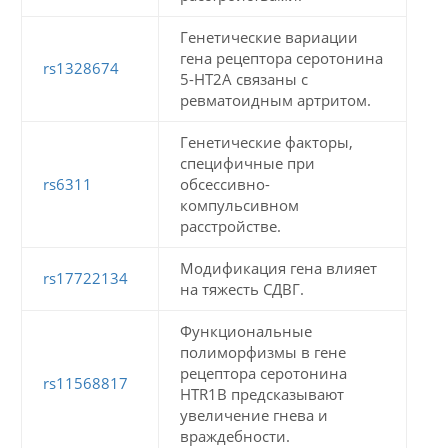
Генетические вариации
гена рецептора серотонина
rs1328674
5-HT2A связаны с
ревматоидным артритом.
Генетические факторы,
специфичные при
rs6311
обсессивно-
компульсивном
расстройстве.
Модификация гена влияет
rs17722134
на тяжесть СДВГ.
Функциональные
полиморфизмы в гене
рецептора серотонина
rs11568817
HTR1B предсказывают
увеличение гнева и
враждебности.