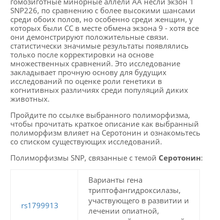
гомозиготные минорные аллели АА несли экзон 1
SNP226, по сравнению с более высокими шансами
среди обоих полов, но особенно среди женщин, у
которых были CC в месте обмена экзона 9 - хотя все
они демонстрируют положительные связи.
статистически значимые результаты появлялись
только после корректировки на основе
множественных сравнений. Это исследование
закладывает прочную основу для будущих
исследований по оценке роли генетики в
когнитивных различиях среди популяций диких
животных.
Пройдите по ссылке выбранного полиморфизма,
чтобы прочитать краткое описание как выбранный
полиморфизм влияет на Серотонин и ознакомьтесь
со списком существующих исследований.
Полиморфизмы SNP, связанные с темой
Серотонин
:
Варианты гена
триптофангидроксилазы,
участвующего в развитии и
rs1799913
лечении опиатной,