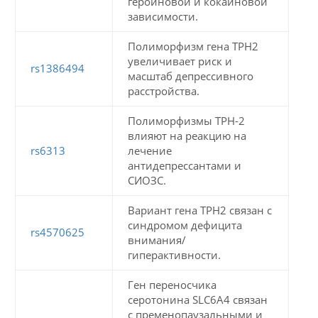
героиновой и кокаиновой
зависимости.
Полиморфизм гена TPH2
увеличивает риск и
rs1386494
масштаб депрессивного
расстройства.
Полиморфизмы TPH-2
влияют на реакцию на
rs6313
лечение
антидепрессантами и
СИОЗС.
Вариант гена TPH2 связан с
синдромом дефицита
rs4570625
внимания/
гиперактивности.
Ген переносчика
серотонина SLC6A4 связан
с пременопаузальными и