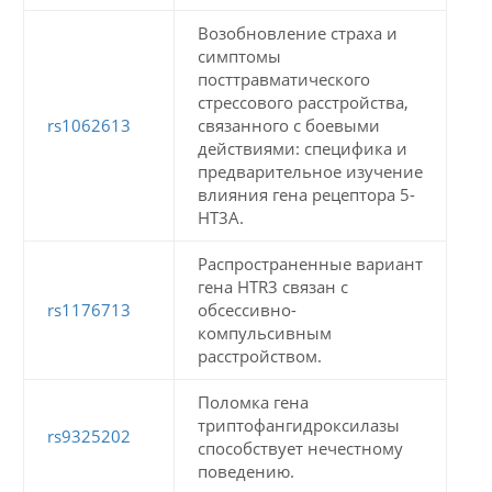
Возобновление страха и
симптомы
посттравматического
стрессового расстройства,
rs1062613
связанного с боевыми
действиями: специфика и
предварительное изучение
влияния гена рецептора 5-
HT3A.
Распространенные вариант
гена HTR3 связан с
rs1176713
обсессивно-
компульсивным
расстройством.
Поломка гена
триптофангидроксилазы
rs9325202
способствует нечестному
поведению.