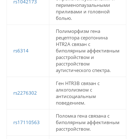
rs1042173
перименопаузальными
приливами и головной
болью.
Полиморфизм гена
рецептора серотонина
HTR2A связан с
rs6314
биполярным аффективным
расстройством и
расстройством
аутистического спектра.
Ген HTR3B связан с
алкоголизмом с
rs2276302
антисоциальным
поведением.
Поломка гена связана с
rs17110563
биполярным аффективным
расстройством.