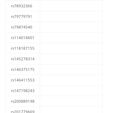
rs78932366
rs79779791
rs79874540
rs114014601
rs118187155
rs145278314
rs146375175
rs146411553
rs147198243
rs200889198
rs201779669