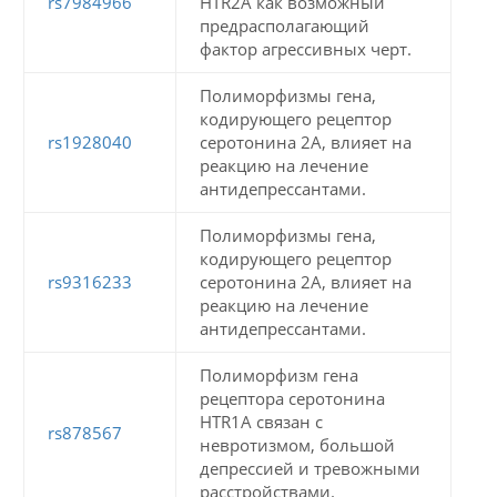
rs7984966
HTR2A как возможный
предрасполагающий
фактор агрессивных черт.
Полиморфизмы гена,
кодирующего рецептор
rs1928040
серотонина 2А, влияет на
реакцию на лечение
антидепрессантами.
Полиморфизмы гена,
кодирующего рецептор
rs9316233
серотонина 2А, влияет на
реакцию на лечение
антидепрессантами.
Полиморфизм гена
рецептора серотонина
HTR1A связан с
rs878567
невротизмом, большой
депрессией и тревожными
расстройствами.