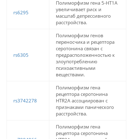
Полиморфизм гена 5-HT1A
увеличивает риск и
rs6295
масштаб депрессивного
расстройства.
Полиморфизм генов
переносчика и рецептора
серотонина связан с
rs6305
предрасположенностью к
злоупотреблению
психоактивными
веществами.
Полиморфизм гена
рецептора серотонина
rs3742278
HTR2A ассоциирован с
признаками панического
расстройства.
Полиморфизм гена
рецептора серотонина