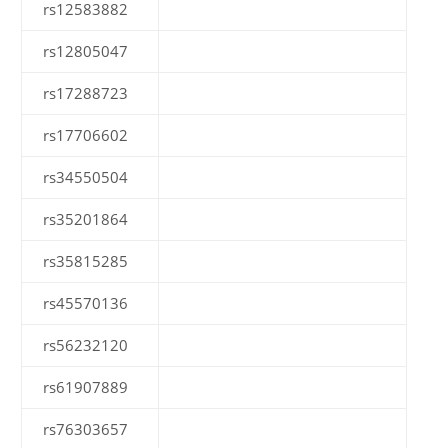
rs12583882
rs12805047
rs17288723
rs17706602
rs34550504
rs35201864
rs35815285
rs45570136
rs56232120
rs61907889
rs76303657