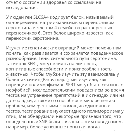
отчет о состоянии здоровья со ссылками на
исследования.
У людей ген SLC6A4 кодирует белок, называемый
одновременно натрий-зависимым переносчиком
серотонина и членом 4 семейства растворенных
переносчиков 6. Этот белок широко известен как
переносчик серотонина.
Изучение генетических вариаций может помочь нам
понять, как развивается и сохраняется поведенческое
разнообразие. Гены сигнального пути серотонина,
такие как SERT, могут влиять на личность,
когнитивные способности и приспособленность
животных. Чтобы глубже изучить эту взаимосвязь у
больших синиц (Parus major), мы изучили, как
вариации полиморфизмов SERT могут быть связаны с
неофобией, исследовательским поведением во время
тестов на устранение препятствий в их гнездах или на
дате кладки, а также со способностями к решению
проблем, измеренными с помощью одиночных
тестов. тестирование нуклеотидного полиморфизма у
птиц. Мы обнаружили некоторые признаки того, что
определенные SNP были связаны с этим поведением,
например, более успешные попытки, когда