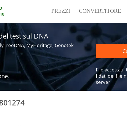
o
PREZZI
CONVERTITORE
ne
i del test sul DNA
lyTreeDNA, MyHeritage, Genotek
Ca
File accettati .t
one.
I dati dei fil
server
1801274