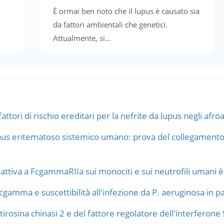
È ormai ben noto che il lupus è causato sia
da fattori ambientali che genetici.
Attualmente, si...
attori di rischio ereditari per la nefrite da lupus negli afr
pus eritematoso sistemico umano: prova del collegamento
attiva a FcgammaRIIa sui monociti e sui neutrofili umani è 
gamma e suscettibilità all'infezione da P. aeruginosa in pazi
 tirosina chinasi 2 e del fattore regolatore dell'interferon