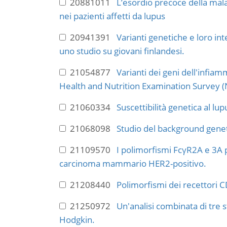
20881011
L’esordio precoce della malat
nei pazienti affetti da lupus
20941391
Varianti genetiche e loro in
uno studio su giovani finlandesi.
21054877
Varianti dei geni dell'infiam
Health and Nutrition Examination Survey 
21060334
Suscettibilità genetica al l
21068098
Studio del background genet
21109570
I polimorfismi FcγR2A e 3A p
carcinoma mammario HER2-positivo.
21208440
Polimorfismi dei recettori C
21250972
Un'analisi combinata di tre s
Hodgkin.