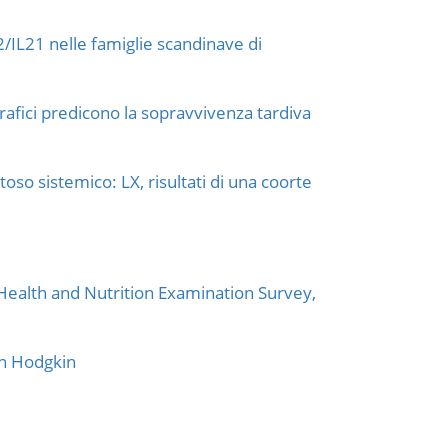
L2/IL21 nelle famiglie scandinave di
rafici predicono la sopravvivenza tardiva
oso sistemico: LX, risultati di una coorte
l Health and Nutrition Examination Survey,
on Hodgkin
.