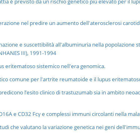
tia è previsto da un rischio genetico più elevato per il lu
terazione nel predire un aumento dell'aterosclerosi carotide
mazione e suscettibilità all'albuminuria nella popolazione s
(NHANES III), 1991-1994
upus eritematoso sistemico nell'era genomica.
ico comune per l'artrite reumatoide e il lupus eritematos
redicono l’esito clinico di trastuzumab sia in ambito neoa
D16A e CD32 Fcγ e complessi immuni circolanti nella malat
tudi che valutano la variazione genetica nei geni dell'immun