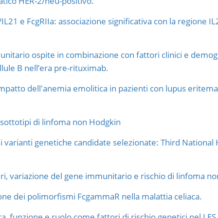
tico HER-2/neu-positivo.
/IL21 e FcgRIIa: associazione significativa con la regione I
nitario ospite in combinazione con fattori clinici e demog
llule B nell’era pre-rituximab.
impatto dell'anemia emolitica in pazienti con lupus eritemat
 sottotipi di linfoma non Hodgkin
 di varianti genetiche candidate selezionate: Third Nationa
ri, variazione del gene immunitario e rischio di linfoma n
ione dei polimorfismi FcgammaR nella malattia celiaca.
, funzione e ruolo come fattori di rischio genetici nel LES