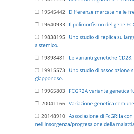
19545442
Differenze marcate nelle freq
19640933
Il polimorfismo del gene FC
19838195
Uno studio di replica su lar
sistemico.
19898481
Le varianti genetiche CD28,
19915573
Uno studio di associazione su
giapponese.
19965803
FCGR2A variante genetica fun
20041166
Variazione genetica comune e
20148910
Associazione di FcGRIIa con 
nell'insorgenza/progressione della malatti