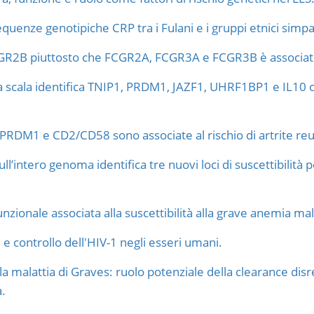
uenze genotipiche CRP tra i Fulani e i gruppi etnici simpatr
GR2B piuttosto che FCGR2A, FCGR3A e FCGR3B è associato 
ga scala identifica TNIP1, PRDM1, JAZF1, UHRF1BP1 e IL10 co
 PRDM1 e CD2/CD58 sono associate al rischio di artrite re
ll’intero genoma identifica tre nuovi loci di suscettibilità 
zionale associata alla suscettibilità alla grave anemia ma
 controllo dell'HIV-1 negli esseri umani.
la malattia di Graves: ruolo potenziale della clearance disr
a.