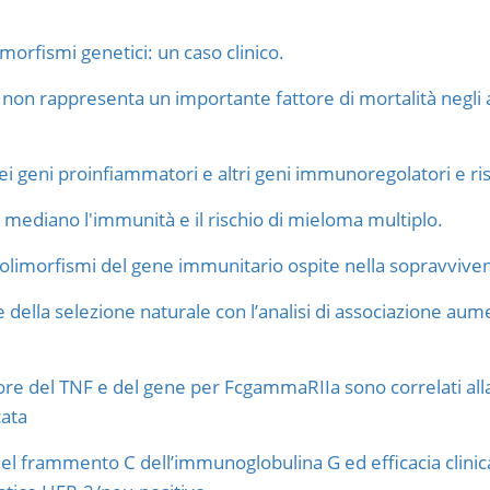
orfismi genetici: un caso clinico.
on rappresenta un importante fattore di mortalità negli 
ei geni proinfiammatori e altri geni immunoregolatori e ri
 mediano l'immunità e il rischio di mieloma multiplo.
polimorfismi del gene immunitario ospite nella sopravvivenz
ella selezione naturale con l’analisi di associazione aumen
ore del TNF e del gene per FcgammaRIIa sono correlati alla
cata
el frammento C dell’immunoglobulina G ed efficacia clinica