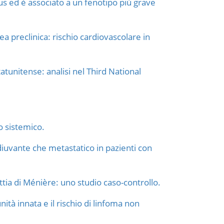
pus ed è associato a un fenotipo più grave
a preclinica: rischio cardiovascolare in
tatunitense: analisi nel Third National
o sistemico.
diuvante che metastatico in pazienti con
tia di Ménière: uno studio caso-controllo.
ità innata e il rischio di linfoma non