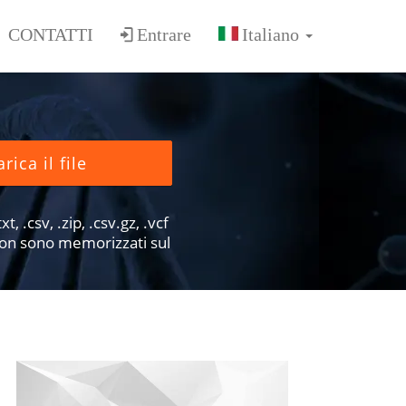
CONTATTI
Entrare
rica il file
xt, .csv, .zip, .csv.gz, .vcf
e non sono memorizzati sul