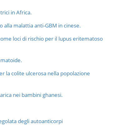
ici in Africa.
alla malattia anti-GBM in cinese.
me loci di rischio per il lupus eritematoso
umatoide.
per la colite ulcerosa nella popolazione
larica nei bambini ghanesi.
egolata degli autoanticorpi