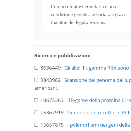
L'emocromatosi ereditaria è una
condizione genetica associata a gravi
malattie del fegato e varie...
Ricerca e pubblicazioni
:
8636449
Gli alleli Fc gamma RIIA sono f
9843982
Scansione del genoma del lu
americani.
10675363
Il legame della proteina C-re
15367919
Genotipo del recettore IIA Fc
15657875
I polimorfismi nei geni della