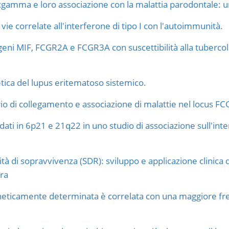
cgamma e loro associazione con la malattia parodontale: u
vie correlate all'interferone di tipo I con l'autoimmunità.
 geni MIF, FCGR2A e FCGR3A con suscettibilità alla tuberc
tica del lupus eritematoso sistemico.
io di collegamento e associazione di malattie nel locus FC
didati in 6p21 e 21q22 in uno studio di associazione sull'i
tà di sopravvivenza (SDR): sviluppo e applicazione clinica 
tra
ticamente determinata è correlata con una maggiore frequen