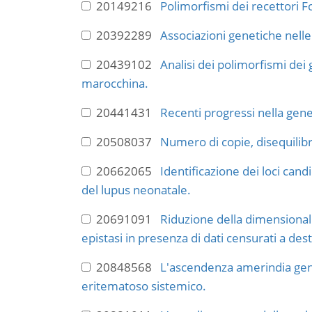
20149216
Polimorfismi dei recettori F
20392289
Associazioni genetiche nelle 
20439102
Analisi dei polimorfismi dei
marocchina.
20441431
Recenti progressi nella gene
20508037
Numero di copie, disequilibr
20662065
Identificazione dei loci can
del lupus neonatale.
20691091
Riduzione della dimensionali
epistasi in presenza di dati censurati a des
20848568
L'ascendenza amerindia gene
eritematoso sistemico.