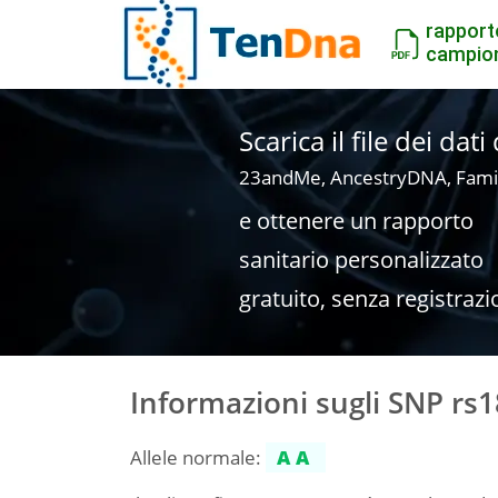
rapport
campio
Scarica il file dei dat
23andMe, AncestryDNA, Fami
e ottenere un rapporto
sanitario personalizzato
gratuito, senza registrazi
Informazioni sugli SNP rs
Allele normale:
AA