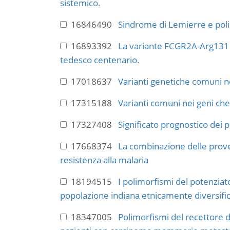
sistemico.
16846490
Sindrome di Lemierre e polim
16893392
La variante FCGR2A-Arg131 n
tedesco centenario.
17018637
Varianti genetiche comuni n
17315188
Varianti comuni nei geni che
17327408
Significato prognostico dei 
17668374
La combinazione delle prove d
resistenza alla malaria
18194515
I polimorfismi del potenziat
popolazione indiana etnicamente diversifi
18347005
Polimorfismi del recettore d