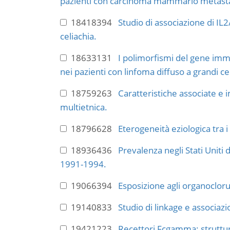
pazienti con carcinoma mammario metasta
18418394
Studio di associazione di IL2
celiachia.
18633131
I polimorfismi del gene immu
nei pazienti con linfoma diffuso a grandi ce
18759263
Caratteristiche associate e 
multietnica.
18796628
Eterogeneità eziologica tra i
18936436
Prevalenza negli Stati Uniti
1991-1994.
19066394
Esposizione agli organocloru
19140833
Studio di linkage e associaz
19421223
Recettori Fcgamma: struttura