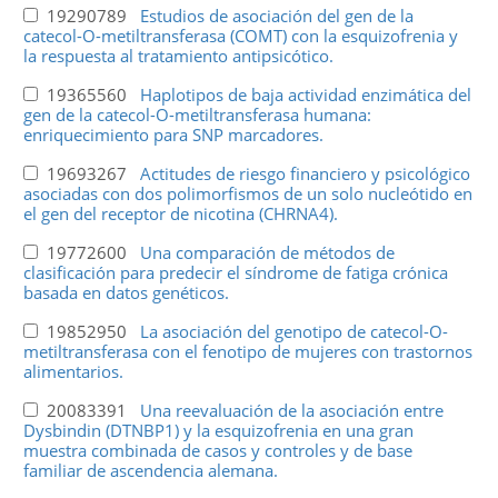
19290789
Estudios de asociación del gen de la
catecol-O-metiltransferasa (COMT) con la esquizofrenia y
la respuesta al tratamiento antipsicótico.
19365560
Haplotipos de baja actividad enzimática del
gen de la catecol-O-metiltransferasa humana:
enriquecimiento para SNP marcadores.
19693267
Actitudes de riesgo financiero y psicológico
asociadas con dos polimorfismos de un solo nucleótido en
el gen del receptor de nicotina (CHRNA4).
19772600
Una comparación de métodos de
clasificación para predecir el síndrome de fatiga crónica
basada en datos genéticos.
19852950
La asociación del genotipo de catecol-O-
metiltransferasa con el fenotipo de mujeres con trastornos
alimentarios.
20083391
Una reevaluación de la asociación entre
Dysbindin (DTNBP1) y la esquizofrenia en una gran
muestra combinada de casos y controles y de base
familiar de ascendencia alemana.