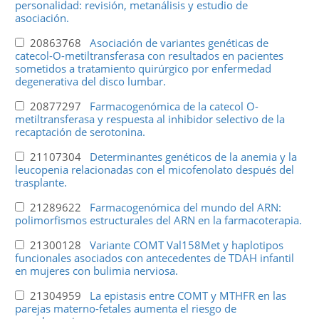
personalidad: revisión, metanálisis y estudio de
asociación.
20863768
Asociación de variantes genéticas de
catecol-O-metiltransferasa con resultados en pacientes
sometidos a tratamiento quirúrgico por enfermedad
degenerativa del disco lumbar.
20877297
Farmacogenómica de la catecol O-
metiltransferasa y respuesta al inhibidor selectivo de la
recaptación de serotonina.
21107304
Determinantes genéticos de la anemia y la
leucopenia relacionadas con el micofenolato después del
trasplante.
21289622
Farmacogenómica del mundo del ARN:
polimorfismos estructurales del ARN en la farmacoterapia.
21300128
Variante COMT Val158Met y haplotipos
funcionales asociados con antecedentes de TDAH infantil
en mujeres con bulimia nerviosa.
21304959
La epistasis entre COMT y MTHFR en las
parejas materno-fetales aumenta el riesgo de