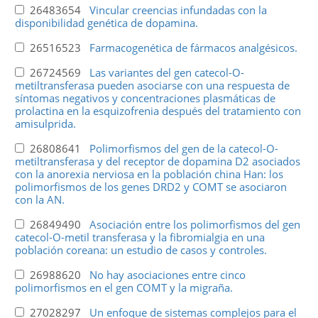
26483654
Vincular creencias infundadas con la
disponibilidad genética de dopamina.
26516523
Farmacogenética de fármacos analgésicos.
26724569
Las variantes del gen catecol-O-
metiltransferasa pueden asociarse con una respuesta de
síntomas negativos y concentraciones plasmáticas de
prolactina en la esquizofrenia después del tratamiento con
amisulprida.
26808641
Polimorfismos del gen de la catecol-O-
metiltransferasa y del receptor de dopamina D2 asociados
con la anorexia nerviosa en la población china Han: los
polimorfismos de los genes DRD2 y COMT se asociaron
con la AN.
26849490
Asociación entre los polimorfismos del gen
catecol-O-metil transferasa y la fibromialgia en una
población coreana: un estudio de casos y controles.
26988620
No hay asociaciones entre cinco
polimorfismos en el gen COMT y la migraña.
27028297
Un enfoque de sistemas complejos para el