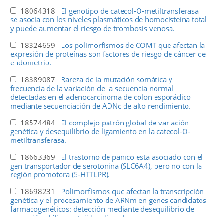
18064318
El genotipo de catecol-O-metiltransferasa
se asocia con los niveles plasmáticos de homocisteína total
y puede aumentar el riesgo de trombosis venosa.
18324659
Los polimorfismos de COMT que afectan la
expresión de proteínas son factores de riesgo de cáncer de
endometrio.
18389087
Rareza de la mutación somática y
frecuencia de la variación de la secuencia normal
detectadas en el adenocarcinoma de colon esporádico
mediante secuenciación de ADNc de alto rendimiento.
18574484
El complejo patrón global de variación
genética y desequilibrio de ligamiento en la catecol-O-
metiltransferasa.
18663369
El trastorno de pánico está asociado con el
gen transportador de serotonina (SLC6A4), pero no con la
región promotora (5-HTTLPR).
18698231
Polimorfismos que afectan la transcripción
genética y el procesamiento de ARNm en genes candidatos
farmacogenéticos: detección mediante desequilibrio de