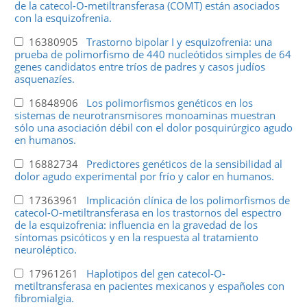
de la catecol-O-metiltransferasa (COMT) están asociados
con la esquizofrenia.
16380905
Trastorno bipolar I y esquizofrenia: una
prueba de polimorfismo de 440 nucleótidos simples de 64
genes candidatos entre tríos de padres y casos judíos
asquenazíes.
16848906
Los polimorfismos genéticos en los
sistemas de neurotransmisores monoaminas muestran
sólo una asociación débil con el dolor posquirúrgico agudo
en humanos.
16882734
Predictores genéticos de la sensibilidad al
dolor agudo experimental por frío y calor en humanos.
17363961
Implicación clínica de los polimorfismos de
catecol-O-metiltransferasa en los trastornos del espectro
de la esquizofrenia: influencia en la gravedad de los
síntomas psicóticos y en la respuesta al tratamiento
neuroléptico.
17961261
Haplotipos del gen catecol-O-
metiltransferasa en pacientes mexicanos y españoles con
fibromialgia.