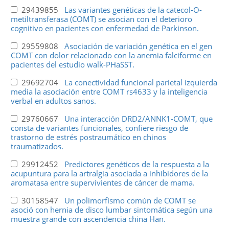
29439855
Las variantes genéticas de la catecol-O-
metiltransferasa (COMT) se asocian con el deterioro
cognitivo en pacientes con enfermedad de Parkinson.
29559808
Asociación de variación genética en el gen
COMT con dolor relacionado con la anemia falciforme en
pacientes del estudio walk-PHaSST.
29692704
La conectividad funcional parietal izquierda
media la asociación entre COMT rs4633 y la inteligencia
verbal en adultos sanos.
29760667
Una interacción DRD2/ANNK1-COMT, que
consta de variantes funcionales, confiere riesgo de
trastorno de estrés postraumático en chinos
traumatizados.
29912452
Predictores genéticos de la respuesta a la
acupuntura para la artralgia asociada a inhibidores de la
aromatasa entre supervivientes de cáncer de mama.
30158547
Un polimorfismo común de COMT se
asoció con hernia de disco lumbar sintomática según una
muestra grande con ascendencia china Han.