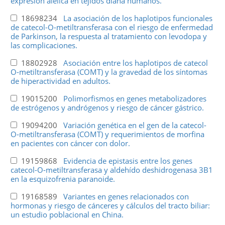
expresión alélica en tejidos diana humanos.
18698234
La asociación de los haplotipos funcionales
de catecol-O-metiltransferasa con el riesgo de enfermedad
de Parkinson, la respuesta al tratamiento con levodopa y
las complicaciones.
18802928
Asociación entre los haplotipos de catecol
O-metiltransferasa (COMT) y la gravedad de los síntomas
de hiperactividad en adultos.
19015200
Polimorfismos en genes metabolizadores
de estrógenos y andrógenos y riesgo de cáncer gástrico.
19094200
Variación genética en el gen de la catecol-
O-metiltransferasa (COMT) y requerimientos de morfina
en pacientes con cáncer con dolor.
19159868
Evidencia de epistasis entre los genes
catecol-O-metiltransferasa y aldehído deshidrogenasa 3B1
en la esquizofrenia paranoide.
19168589
Variantes en genes relacionados con
hormonas y riesgo de cánceres y cálculos del tracto biliar:
un estudio poblacional en China.