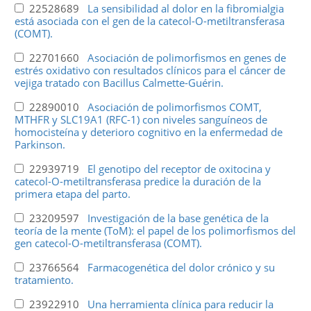
22528689
La sensibilidad al dolor en la fibromialgia
está asociada con el gen de la catecol-O-metiltransferasa
(COMT).
22701660
Asociación de polimorfismos en genes de
estrés oxidativo con resultados clínicos para el cáncer de
vejiga tratado con Bacillus Calmette-Guérin.
22890010
Asociación de polimorfismos COMT,
MTHFR y SLC19A1 (RFC-1) con niveles sanguíneos de
homocisteína y deterioro cognitivo en la enfermedad de
Parkinson.
22939719
El genotipo del receptor de oxitocina y
catecol-O-metiltransferasa predice la duración de la
primera etapa del parto.
23209597
Investigación de la base genética de la
teoría de la mente (ToM): el papel de los polimorfismos del
gen catecol-O-metiltransferasa (COMT).
23766564
Farmacogenética del dolor crónico y su
tratamiento.
23922910
Una herramienta clínica para reducir la