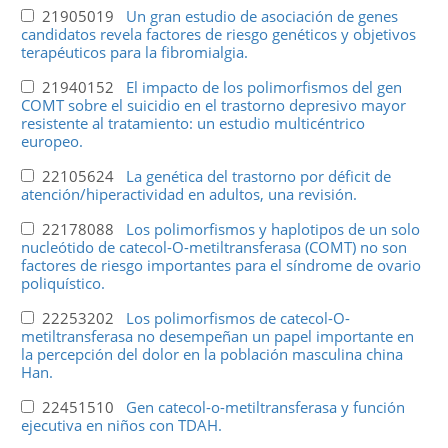
21905019
Un gran estudio de asociación de genes
candidatos revela factores de riesgo genéticos y objetivos
terapéuticos para la fibromialgia.
21940152
El impacto de los polimorfismos del gen
COMT sobre el suicidio en el trastorno depresivo mayor
resistente al tratamiento: un estudio multicéntrico
europeo.
22105624
La genética del trastorno por déficit de
atención/hiperactividad en adultos, una revisión.
22178088
Los polimorfismos y haplotipos de un solo
nucleótido de catecol-O-metiltransferasa (COMT) no son
factores de riesgo importantes para el síndrome de ovario
poliquístico.
22253202
Los polimorfismos de catecol-O-
metiltransferasa no desempeñan un papel importante en
la percepción del dolor en la población masculina china
Han.
22451510
Gen catecol-o-metiltransferasa y función
ejecutiva en niños con TDAH.