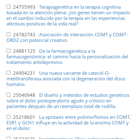
24755993
Terapiagenética en la terapia cognitiva
basada en la atención plena: ¿los genes tienen un impacto
en el cambio inducido por la terapia en las experiencias
afectivas positivas de la vida real?
24782743
Asociación de interacción COMT y COMT-
DRD2 con potencial creativo.
24881125
De la farmacogenética a la
farmacogenómica: el camino hacia la personalización del
tratamiento antidepresivo.
24904231
Una nueva variante de catecol-O-
metiltransferasa asociada con la degeneración del disco
humano.
25040948
El diseño y métodos de estudios genéticos
sobre el dolor postoperatorio agudo y crónico en
pacientes después de un reemplazo total de rodilla.
25218601
La epistasis entre polimorfismos en COMT,
ESR1 y GCH1 influye en la actividad de la enzima COMT y
en el dolor.
25324626
Investigación en China sobre la genética