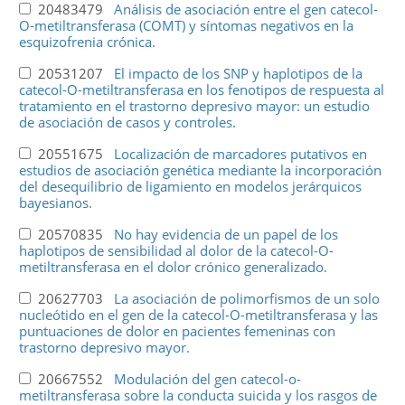
20483479
Análisis de asociación entre el gen catecol-
O-metiltransferasa (COMT) y síntomas negativos en la
esquizofrenia crónica.
20531207
El impacto de los SNP y haplotipos de la
catecol-O-metiltransferasa en los fenotipos de respuesta al
tratamiento en el trastorno depresivo mayor: un estudio
de asociación de casos y controles.
20551675
Localización de marcadores putativos en
estudios de asociación genética mediante la incorporación
del desequilibrio de ligamiento en modelos jerárquicos
bayesianos.
20570835
No hay evidencia de un papel de los
haplotipos de sensibilidad al dolor de la catecol-O-
metiltransferasa en el dolor crónico generalizado.
20627703
La asociación de polimorfismos de un solo
nucleótido en el gen de la catecol-O-metiltransferasa y las
puntuaciones de dolor en pacientes femeninas con
trastorno depresivo mayor.
20667552
Modulación del gen catecol-o-
metiltransferasa sobre la conducta suicida y los rasgos de