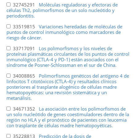
32745291
Moléculas reguladoras y efectoras de
células Th2, polimorfismos de un solo nucleótido y
periodontitis.
33519815
Variaciones heredadas de moléculas de
puntos de control inmunológico como marcadores de
riesgo de cáncer.
33717091
Los polimorfismos y los niveles de
proteínas plasmáticas circulantes de los puntos de control
inmunológico (CTLA-4 y PD-1) están asociados con el
síndrome de Posner-Schlossman en el sur de China.
34008865
Polimorfismos genéticos del antígeno 4 de
linfocitos T citotóxicos (CTLA-4) y resultados clínicos
posteriores al trasplante alogénico de células madre
hematopoyéticas: una revisión sistemática y un
metanálisis.
34671352
La asociación entre los polimorfismos de
un solo nucleótido de genes coestimuladores dentro de la
región no HLA y el pronóstico de pacientes con leucemia
con trasplante de células madre hematopoyéticas.
35228813
Predicción de la dosis de