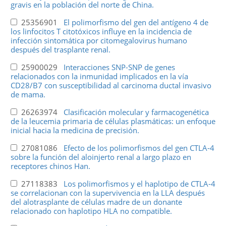
gravis en la población del norte de China.
25356901
El polimorfismo del gen del antígeno 4 de
los linfocitos T citotóxicos influye en la incidencia de
infección sintomática por citomegalovirus humano
después del trasplante renal.
25900029
Interacciones SNP-SNP de genes
relacionados con la inmunidad implicados en la vía
CD28/B7 con susceptibilidad al carcinoma ductal invasivo
de mama.
26263974
Clasificación molecular y farmacogenética
de la leucemia primaria de células plasmáticas: un enfoque
inicial hacia la medicina de precisión.
27081086
Efecto de los polimorfismos del gen CTLA-4
sobre la función del aloinjerto renal a largo plazo en
receptores chinos Han.
27118383
Los polimorfismos y el haplotipo de CTLA-4
se correlacionan con la supervivencia en la LLA después
del alotrasplante de células madre de un donante
relacionado con haplotipo HLA no compatible.