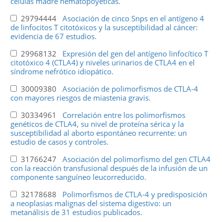
células madre hematopoyéticas.
29794444
Asociación de cinco Snps en el antígeno 4
de linfocitos T citotóxicos y la susceptibilidad al cáncer:
evidencia de 67 estudios.
29968132
Expresión del gen del antígeno linfocítico T
citotóxico 4 (CTLA4) y niveles urinarios de CTLA4 en el
síndrome nefrótico idiopático.
30009380
Asociación de polimorfismos de CTLA-4
con mayores riesgos de miastenia gravis.
30334961
Correlación entre los polimorfismos
genéticos de CTLA4, su nivel de proteína sérica y la
susceptibilidad al aborto espontáneo recurrente: un
estudio de casos y controles.
31766247
Asociación del polimorfismo del gen CTLA4
con la reacción transfusional después de la infusión de un
componente sanguíneo leucorreducido.
32178688
Polimorfismos de CTLA-4 y predisposición
a neoplasias malignas del sistema digestivo: un
metanálisis de 31 estudios publicados.