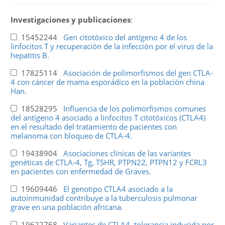
Investigaciones y publicaciones
:
15452244
Gen citotóxico del antígeno 4 de los
linfocitos T y recuperación de la infección por el virus de la
hepatitis B.
17825114
Asociación de polimorfismos del gen CTLA-
4 con cáncer de mama esporádico en la población china
Han.
18528295
Influencia de los polimorfismos comunes
del antígeno 4 asociado a linfocitos T citotóxicos (CTLA4)
en el resultado del tratamiento de pacientes con
melanoma con bloqueo de CTLA-4.
19438904
Asociaciones clínicas de las variantes
genéticas de CTLA-4, Tg, TSHR, PTPN22, PTPN12 y FCRL3
en pacientes con enfermedad de Graves.
19609446
El genotipo CTLA4 asociado a la
autoinmunidad contribuye a la tuberculosis pulmonar
grave en una población africana.
19622768
Variantes de CTLA4, tolerancia inducida por