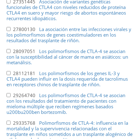
27351445
Asociación de variantes genéticas
funcionales de CTLA4 con niveles reducidos de proteína
CTLA4 en suero y mayor riesgo de abortos espontáneos
recurrentes idiopáticos.
27800130
La asociación entre las infecciones virales y
los polimorfismos de genes coestimuladores en los
resultados del trasplante de riñón.
28097051
Los polimorfismos de CTLA-4 se asocian
con la susceptibilidad al cáncer de mama en asiáticos: un
metanálisis.
28112181
Los polimorfismos de los genes IL-3 y
CTLA4 pueden influir en la dosis requerida de tacrolimus
en receptores chinos de trasplante de riñón.
29264740
Los polimorfismos de CTLA-4 se asocian
con los resultados del tratamiento de pacientes con
mieloma múltiple que reciben regímenes basados
u200bu200ben bortezomib.
29335768
Polimorfismos de CTLA-4: influencia en la
mortalidad y la supervivencia relacionadas con el
trasplante en niños sometidos a un trasplante alogénico de