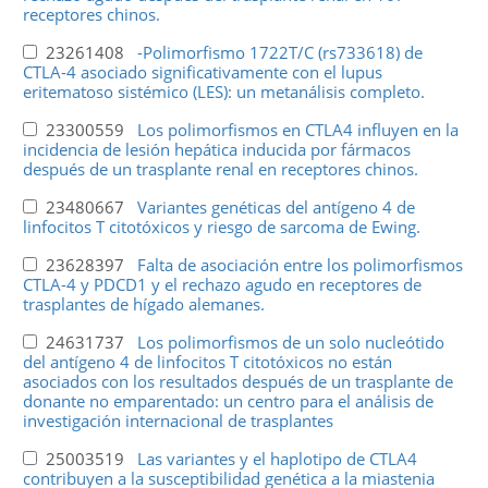
receptores chinos.
23261408
-Polimorfismo 1722T/C (rs733618) de
CTLA-4 asociado significativamente con el lupus
eritematoso sistémico (LES): un metanálisis completo.
23300559
Los polimorfismos en CTLA4 influyen en la
incidencia de lesión hepática inducida por fármacos
después de un trasplante renal en receptores chinos.
23480667
Variantes genéticas del antígeno 4 de
linfocitos T citotóxicos y riesgo de sarcoma de Ewing.
23628397
Falta de asociación entre los polimorfismos
CTLA-4 y PDCD1 y el rechazo agudo en receptores de
trasplantes de hígado alemanes.
24631737
Los polimorfismos de un solo nucleótido
del antígeno 4 de linfocitos T citotóxicos no están
asociados con los resultados después de un trasplante de
donante no emparentado: un centro para el análisis de
investigación internacional de trasplantes
25003519
Las variantes y el haplotipo de CTLA4
contribuyen a la susceptibilidad genética a la miastenia