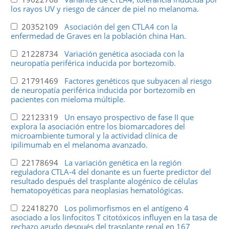
los rayos UV y riesgo de cáncer de piel no melanoma.
20352109
Asociación del gen CTLA4 con la
enfermedad de Graves en la población china Han.
21228734
Variación genética asociada con la
neuropatía periférica inducida por bortezomib.
21791469
Factores genéticos que subyacen al riesgo
de neuropatía periférica inducida por bortezomib en
pacientes con mieloma múltiple.
22123319
Un ensayo prospectivo de fase II que
explora la asociación entre los biomarcadores del
microambiente tumoral y la actividad clínica de
ipilimumab en el melanoma avanzado.
22178694
La variación genética en la región
reguladora CTLA-4 del donante es un fuerte predictor del
resultado después del trasplante alogénico de células
hematopoyéticas para neoplasias hematológicas.
22418270
Los polimorfismos en el antígeno 4
asociado a los linfocitos T citotóxicos influyen en la tasa de
rechazo agudo después del trasplante renal en 167