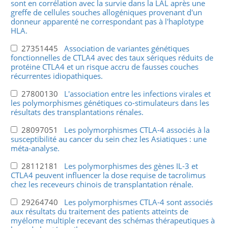
sont en corrélation avec la survie dans la LAL après une
greffe de cellules souches allogéniques provenant d'un
donneur apparenté ne correspondant pas à l'haplotype
HLA.
27351445
Association de variantes génétiques
fonctionnelles de CTLA4 avec des taux sériques réduits de
protéine CTLA4 et un risque accru de fausses couches
récurrentes idiopathiques.
27800130
L'association entre les infections virales et
les polymorphismes génétiques co-stimulateurs dans les
résultats des transplantations rénales.
28097051
Les polymorphismes CTLA-4 associés à la
susceptibilité au cancer du sein chez les Asiatiques : une
méta-analyse.
28112181
Les polymorphismes des gènes IL-3 et
CTLA4 peuvent influencer la dose requise de tacrolimus
chez les receveurs chinois de transplantation rénale.
29264740
Les polymorphismes CTLA-4 sont associés
aux résultats du traitement des patients atteints de
myélome multiple recevant des schémas thérapeutiques à