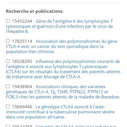
Recherche et publications
:
15452244
Gène de l'antigène 4 des lymphocytes T
cytotoxiques et guérison d'une infection par le virus de
l'hépatite B.
17825114
Association des polymorphismes du gène
CTLA-4 avec un cancer du sein sporadique dans la
population Han chinoise.
18528295
Influence des polymorphismes courants de
l'antigène 4 associé aux lymphocytes T cytotoxiques
(CTLA4) sur les résultats du traitement des patients atteints
de mélanome avec blocage de CTLA-4.
19438904
Associations cliniques des variantes
génétiques de CTLA-4, Tg, TSHR, PTPN22, PTPN12 et
FCRL3 chez les patients atteints de la maladie de Basedow.
19609446
Le génotype CTLA4 associé à l’auto-
immunité contribue à la tuberculose pulmonaire sévère
dans une population africaine.
19622768
Variantes de CTLA4, tolérance induite par