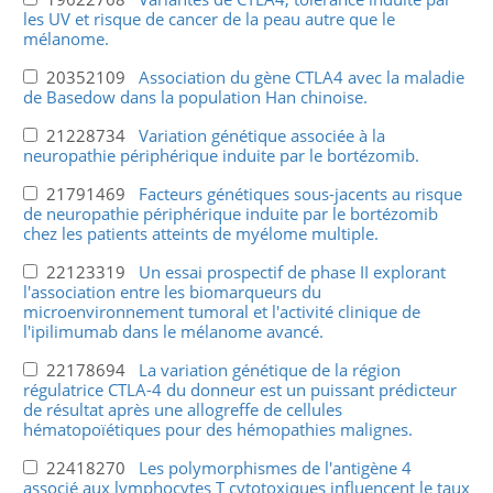
les UV et risque de cancer de la peau autre que le
mélanome.
20352109
Association du gène CTLA4 avec la maladie
de Basedow dans la population Han chinoise.
21228734
Variation génétique associée à la
neuropathie périphérique induite par le bortézomib.
21791469
Facteurs génétiques sous-jacents au risque
de neuropathie périphérique induite par le bortézomib
chez les patients atteints de myélome multiple.
22123319
Un essai prospectif de phase II explorant
l'association entre les biomarqueurs du
microenvironnement tumoral et l'activité clinique de
l'ipilimumab dans le mélanome avancé.
22178694
La variation génétique de la région
régulatrice CTLA-4 du donneur est un puissant prédicteur
de résultat après une allogreffe de cellules
hématopoïétiques pour des hémopathies malignes.
22418270
Les polymorphismes de l'antigène 4
associé aux lymphocytes T cytotoxiques influencent le taux