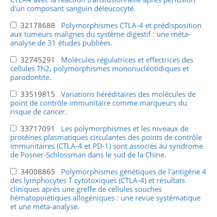
d'un composant sanguin déleucocyté.
32178688
Polymorphismes CTLA-4 et prédisposition
aux tumeurs malignes du système digestif : une méta-
analyse de 31 études publiées.
32745291
Molécules régulatrices et effectrices des
cellules Th2, polymorphismes mononucléotidiques et
parodontite.
33519815
Variations héréditaires des molécules de
point de contrôle immunitaire comme marqueurs du
risque de cancer.
33717091
Les polymorphismes et les niveaux de
protéines plasmatiques circulantes des points de contrôle
immunitaires (CTLA-4 et PD-1) sont associés au syndrome
de Posner-Schlossman dans le sud de la Chine.
34008865
Polymorphismes génétiques de l'antigène 4
des lymphocytes T cytotoxiques (CTLA-4) et résultats
cliniques après une greffe de cellules souches
hématopoïétiques allogéniques : une revue systématique
et une méta-analyse.