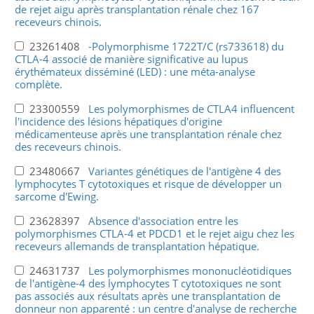
de rejet aigu après transplantation rénale chez 167
receveurs chinois.
23261408
-Polymorphisme 1722T/C (rs733618) du
CTLA-4 associé de manière significative au lupus
érythémateux disséminé (LED) : une méta-analyse
complète.
23300559
Les polymorphismes de CTLA4 influencent
l'incidence des lésions hépatiques d'origine
médicamenteuse après une transplantation rénale chez
des receveurs chinois.
23480667
Variantes génétiques de l'antigène 4 des
lymphocytes T cytotoxiques et risque de développer un
sarcome d'Ewing.
23628397
Absence d'association entre les
polymorphismes CTLA-4 et PDCD1 et le rejet aigu chez les
receveurs allemands de transplantation hépatique.
24631737
Les polymorphismes mononucléotidiques
de l'antigène-4 des lymphocytes T cytotoxiques ne sont
pas associés aux résultats après une transplantation de
donneur non apparenté : un centre d'analyse de recherche