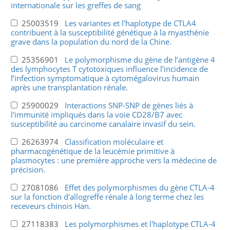
internationale sur les greffes de sang
25003519
Les variantes et l'haplotype de CTLA4
contribuent à la susceptibilité génétique à la myasthénie
grave dans la population du nord de la Chine.
25356901
Le polymorphisme du gène de l’antigène 4
des lymphocytes T cytotoxiques influence l’incidence de
l’infection symptomatique à cytomégalovirus humain
après une transplantation rénale.
25900029
Interactions SNP-SNP de gènes liés à
l'immunité impliqués dans la voie CD28/B7 avec
susceptibilité au carcinome canalaire invasif du sein.
26263974
Classification moléculaire et
pharmacogénétique de la leucémie primitive à
plasmocytes : une première approche vers la médecine de
précision.
27081086
Effet des polymorphismes du gène CTLA-4
sur la fonction d'allogreffe rénale à long terme chez les
receveurs chinois Han.
27118383
Les polymorphismes et l'haplotype CTLA-4