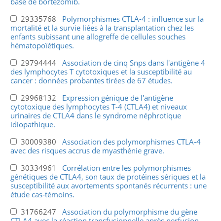
base de bortézomib.
29335768
Polymorphismes CTLA-4 : influence sur la
mortalité et la survie liées à la transplantation chez les
enfants subissant une allogreffe de cellules souches
hématopoïétiques.
29794444
Association de cinq Snps dans l'antigène 4
des lymphocytes T cytotoxiques et la susceptibilité au
cancer : données probantes tirées de 67 études.
29968132
Expression génique de l'antigène
cytotoxique des lymphocytes T-4 (CTLA4) et niveaux
urinaires de CTLA4 dans le syndrome néphrotique
idiopathique.
30009380
Association des polymorphismes CTLA-4
avec des risques accrus de myasthénie grave.
30334961
Corrélation entre les polymorphismes
génétiques de CTLA4, son taux de protéines sériques et la
susceptibilité aux avortements spontanés récurrents : une
étude cas-témoins.
31766247
Association du polymorphisme du gène
CTLA4 avec la réaction transfusionnelle après perfusion