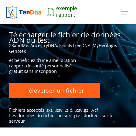
exemple
Inter
rapport
Télécharger le fichier de données
ADN du test
23andMe, AncestryDNA, FamilyTreeDNA, MyHeritage,
Genotek
et bénéficiez d'une amélioration
rapport de santé personnalisé
gratuit sans inscription
Téléverser un fichier
Fichiers acceptés .txt, .csv, .zip, .csv.gz, .vcf
Les données du fichier ne sont pas stockées sur le
serveur