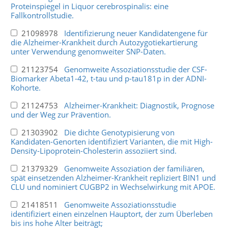
Proteinspiegel in Liquor cerebrospinalis: eine
Fallkontrollstudie.
21098978
Identifizierung neuer Kandidatengene für
die Alzheimer-Krankheit durch Autozygotiekartierung
unter Verwendung genomweiter SNP-Daten.
21123754
Genomweite Assoziationsstudie der CSF-
Biomarker Abeta1-42, t-tau und p-tau181p in der ADNI-
Kohorte.
21124753
Alzheimer-Krankheit: Diagnostik, Prognose
und der Weg zur Prävention.
21303902
Die dichte Genotypisierung von
Kandidaten-Genorten identifiziert Varianten, die mit High-
Density-Lipoprotein-Cholesterin assoziiert sind.
21379329
Genomweite Assoziation der familiären,
spät einsetzenden Alzheimer-Krankheit repliziert BIN1 und
CLU und nominiert CUGBP2 in Wechselwirkung mit APOE.
21418511
Genomweite Assoziationsstudie
identifiziert einen einzelnen Hauptort, der zum Überleben
bis ins hohe Alter beiträgt;