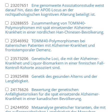
23207651
Eine genomweite Assoziationsstudie weist
darauf hin, dass der APOE-Locus an der
nichtpathologischen kognitiven Alterung beteiligt ist.
23288655
Zusammenhang von TOMM40-
Polymorphismen mit spät einsetzender Alzheimer-
Krankheit in einer nördlichen Han-Chinesen-Bevölkerung.
23546992
TOMM40-Polymorphismen bei
italienischen Patienten mit Alzheimer-Krankheit und
frontotemporaler Demenz.
23573206
Genetische Loci, die mit der Alzheimer-
Krankheit und Liquor-Biomarkern in einer finnischen Fall-
Kontroll-Kohorte assoziiert sind.
23925498
Genetik des gesunden Alterns und der
Langlebigkeit.
24176626
Bewertung der genetischen
Anfälligkeitsrisiken für die spät einsetzende Alzheimer-
Krankheit in einer kanadischen Bevölkerung.
24244950
Metaanalyse genetischer Varianten, die mit
der außergewöhnlichen Langlebigkeit des Menschen