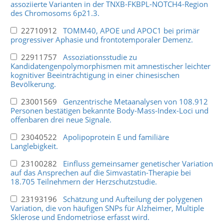
assoziierte Varianten in der TNXB-FKBPL-NOTCH4-Region
des Chromosoms 6p21.3.
22710912
TOMM40, APOE und APOC1 bei primär
progressiver Aphasie und frontotemporaler Demenz.
22911757
Assoziationsstudie zu
Kandidatengenpolymorphismen mit amnestischer leichter
kognitiver Beeinträchtigung in einer chinesischen
Bevölkerung.
23001569
Genzentrische Metaanalysen von 108.912
Personen bestätigen bekannte Body-Mass-Index-Loci und
offenbaren drei neue Signale.
23040522
Apolipoprotein E und familiäre
Langlebigkeit.
23100282
Einfluss gemeinsamer genetischer Variation
auf das Ansprechen auf die Simvastatin-Therapie bei
18.705 Teilnehmern der Herzschutzstudie.
23193196
Schätzung und Aufteilung der polygenen
Variation, die von häufigen SNPs für Alzheimer, Multiple
Sklerose und Endometriose erfasst wird.