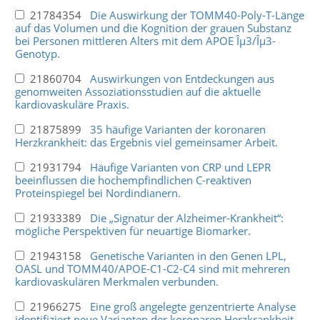
21784354
Die Auswirkung der TOMM40-Poly-T-Länge
auf das Volumen und die Kognition der grauen Substanz
bei Personen mittleren Alters mit dem APOE Îµ3/Îµ3-
Genotyp.
21860704
Auswirkungen von Entdeckungen aus
genomweiten Assoziationsstudien auf die aktuelle
kardiovaskuläre Praxis.
21875899
35 häufige Varianten der koronaren
Herzkrankheit: das Ergebnis viel gemeinsamer Arbeit.
21931794
Häufige Varianten von CRP und LEPR
beeinflussen die hochempfindlichen C-reaktiven
Proteinspiegel bei Nordindianern.
21933389
Die „Signatur der Alzheimer-Krankheit“:
mögliche Perspektiven für neuartige Biomarker.
21943158
Genetische Varianten in den Genen LPL,
OASL und TOMM40/APOE-C1-C2-C4 sind mit mehreren
kardiovaskulären Merkmalen verbunden.
21966275
Eine groß angelegte genzentrierte Analyse
identifiziert neue Varianten der koronaren Herzkrankheit.