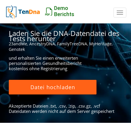
Demo
Schal
Berichts
Laden Sie die DNA-Datendatei des
Tests herunter
23andMe, AncestryDNA, FamilyTreeDNA, MyHeritage,
Genotek
und erhalten Sie einen erweiterten
personalisierten Gesundheitsbericht
kostenlos ohne Registrierung
Datei hochladen
Akzeptierte Dateien .txt, .csv, .zip, .csv.gz, .vcf
Dateidaten werden nicht auf dem Server gespeichert