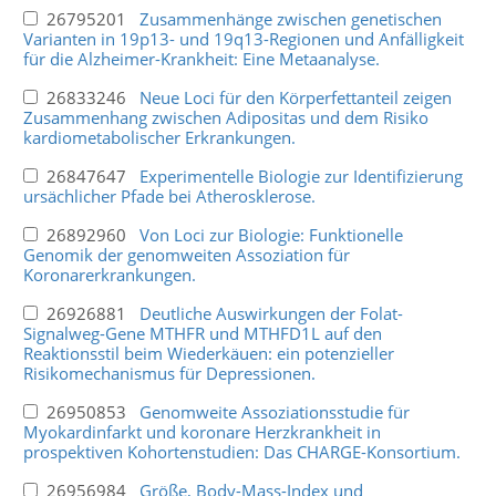
26795201
Zusammenhänge zwischen genetischen
Varianten in 19p13- und 19q13-Regionen und Anfälligkeit
für die Alzheimer-Krankheit: Eine Metaanalyse.
26833246
Neue Loci für den Körperfettanteil zeigen
Zusammenhang zwischen Adipositas und dem Risiko
kardiometabolischer Erkrankungen.
26847647
Experimentelle Biologie zur Identifizierung
ursächlicher Pfade bei Atherosklerose.
26892960
Von Loci zur Biologie: Funktionelle
Genomik der genomweiten Assoziation für
Koronarerkrankungen.
26926881
Deutliche Auswirkungen der Folat-
Signalweg-Gene MTHFR und MTHFD1L auf den
Reaktionsstil beim Wiederkäuen: ein potenzieller
Risikomechanismus für Depressionen.
26950853
Genomweite Assoziationsstudie für
Myokardinfarkt und koronare Herzkrankheit in
prospektiven Kohortenstudien: Das CHARGE-Konsortium.
26956984
Größe, Body-Mass-Index und