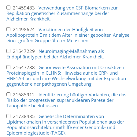
21459483
Verwendung von CSF-Biomarkern zur
Replikation genetischer Zusammenhänge bei der
Alzheimer-Krankheit.
21498624
Variationen der Häufigkeit von
Apolipoprotein E mit dem Alter in einer gepoolten Analyse
einer großen Gruppe älterer Menschen.
21547229
Neuroimaging-Maßnahmen als
Endophänotypen bei der Alzheimer-Krankheit.
21647738
Genomweite Assoziation mit C-reaktiven
Proteinspiegeln in CLHNS: Hinweise auf die CRP- und
HNF1A-Loci und ihre Wechselwirkung mit der Exposition
gegenüber einer pathogenen Umgebung.
21685912
Identifizierung häufiger Varianten, die das
Risiko der progressiven supranukleären Parese der
Tauopathie beeinflussen.
21738485
Genetische Determinanten von
Lipidmerkmalen in verschiedenen Populationen aus der
Populationsarchitektur mithilfe einer Genomik- und
Epidemiologiestudie (PAGE).