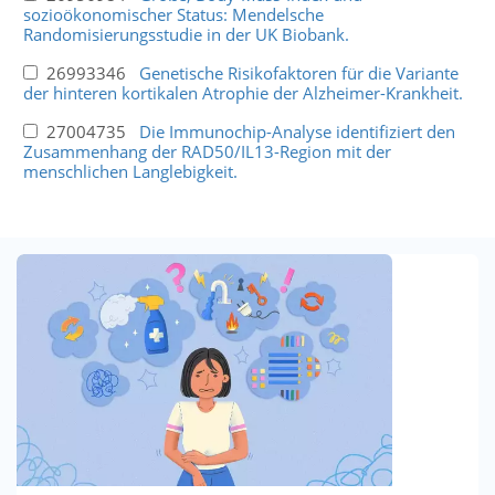
sozioökonomischer Status: Mendelsche
Randomisierungsstudie in der UK Biobank.
26993346
Genetische Risikofaktoren für die Variante
der hinteren kortikalen Atrophie der Alzheimer-Krankheit.
27004735
Die Immunochip-Analyse identifiziert den
Zusammenhang der RAD50/IL13-Region mit der
menschlichen Langlebigkeit.