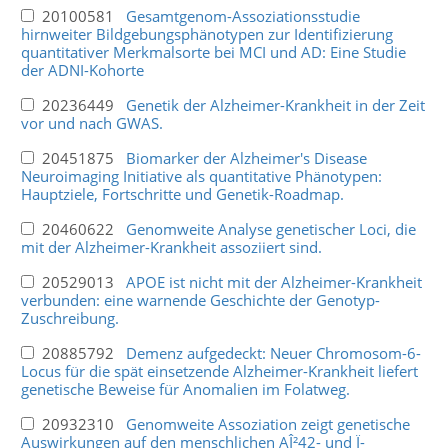
20100581
Gesamtgenom-Assoziationsstudie
hirnweiter Bildgebungsphänotypen zur Identifizierung
quantitativer Merkmalsorte bei MCI und AD: Eine Studie
der ADNI-Kohorte
20236449
Genetik der Alzheimer-Krankheit in der Zeit
vor und nach GWAS.
20451875
Biomarker der Alzheimer's Disease
Neuroimaging Initiative als quantitative Phänotypen:
Hauptziele, Fortschritte und Genetik-Roadmap.
20460622
Genomweite Analyse genetischer Loci, die
mit der Alzheimer-Krankheit assoziiert sind.
20529013
APOE ist nicht mit der Alzheimer-Krankheit
verbunden: eine warnende Geschichte der Genotyp-
Zuschreibung.
20885792
Demenz aufgedeckt: Neuer Chromosom-6-
Locus für die spät einsetzende Alzheimer-Krankheit liefert
genetische Beweise für Anomalien im Folatweg.
20932310
Genomweite Assoziation zeigt genetische
Auswirkungen auf den menschlichen AÎ²42- und Ï-