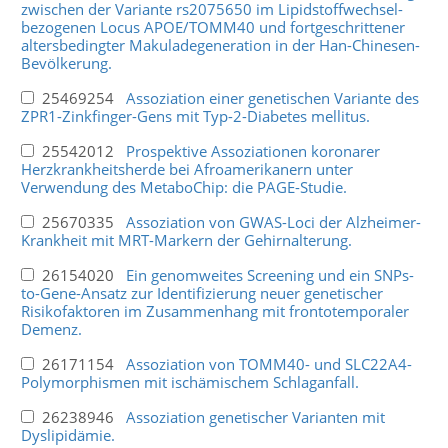
zwischen der Variante rs2075650 im Lipidstoffwechsel-
bezogenen Locus APOE/TOMM40 und fortgeschrittener
altersbedingter Makuladegeneration in der Han-Chinesen-
Bevölkerung.
25469254
Assoziation einer genetischen Variante des
ZPR1-Zinkfinger-Gens mit Typ-2-Diabetes mellitus.
25542012
Prospektive Assoziationen koronarer
Herzkrankheitsherde bei Afroamerikanern unter
Verwendung des MetaboChip: die PAGE-Studie.
25670335
Assoziation von GWAS-Loci der Alzheimer-
Krankheit mit MRT-Markern der Gehirnalterung.
26154020
Ein genomweites Screening und ein SNPs-
to-Gene-Ansatz zur Identifizierung neuer genetischer
Risikofaktoren im Zusammenhang mit frontotemporaler
Demenz.
26171154
Assoziation von TOMM40- und SLC22A4-
Polymorphismen mit ischämischem Schlaganfall.
26238946
Assoziation genetischer Varianten mit
Dyslipidämie.