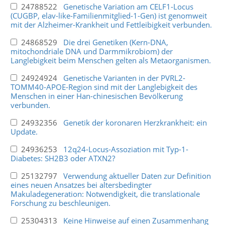
24788522
Genetische Variation am CELF1-Locus
(CUGBP, elav-like-Familienmitglied-1-Gen) ist genomweit
mit der Alzheimer-Krankheit und Fettleibigkeit verbunden.
24868529
Die drei Genetiken (Kern-DNA,
mitochondriale DNA und Darmmikrobiom) der
Langlebigkeit beim Menschen gelten als Metaorganismen.
24924924
Genetische Varianten in der PVRL2-
TOMM40-APOE-Region sind mit der Langlebigkeit des
Menschen in einer Han-chinesischen Bevölkerung
verbunden.
24932356
Genetik der koronaren Herzkrankheit: ein
Update.
24936253
12q24-Locus-Assoziation mit Typ-1-
Diabetes: SH2B3 oder ATXN2?
25132797
Verwendung aktueller Daten zur Definition
eines neuen Ansatzes bei altersbedingter
Makuladegeneration: Notwendigkeit, die translationale
Forschung zu beschleunigen.
25304313
Keine Hinweise auf einen Zusammenhang