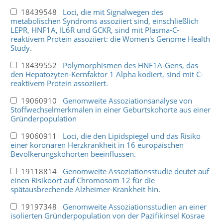
18439548
Loci, die mit Signalwegen des
metabolischen Syndroms assoziiert sind, einschließlich
LEPR, HNF1A, IL6R und GCKR, sind mit Plasma-C-
reaktivem Protein assoziiert: die Women's Genome Health
Study.
18439552
Polymorphismen des HNF1A-Gens, das
den Hepatozyten-Kernfaktor 1 Alpha kodiert, sind mit C-
reaktivem Protein assoziiert.
19060910
Genomweite Assoziationsanalyse von
Stoffwechselmerkmalen in einer Geburtskohorte aus einer
Gründerpopulation
19060911
Loci, die den Lipidspiegel und das Risiko
einer koronaren Herzkrankheit in 16 europäischen
Bevölkerungskohorten beeinflussen.
19118814
Genomweite Assoziationsstudie deutet auf
einen Risikoort auf Chromosom 12 für die
spätausbrechende Alzheimer-Krankheit hin.
19197348
Genomweite Assoziationsstudien an einer
isolierten Gründerpopulation von der Pazifikinsel Kosrae