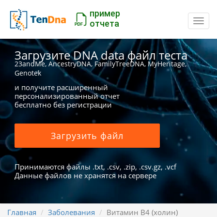
пример
Пере
отчета
Загрузите DNA data файл теста
23andMe, AncestryDNA, FamilyTreeDNA, MyHeritage,
Genotek
и получите расширенный
персонализированный отчет
бесплатно без регистрации
Загрузить файл
Принимаются файлы .txt, .csv, .zip, .csv.gz, .vcf
Данные файлов не хранятся на сервере
Главная
Заболевания
Витамин В4 (холин)