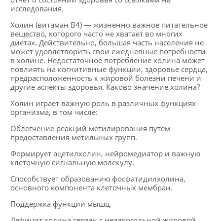
исследования.
Холин (витаман B4) — жизненно важное питательное
вещество, которого часто не хватает во многих
диетах. Действительно, большая часть населения не
может удовлетворить свои ежедневные потребности
в холине. Недостаточное потребление холина может
повлиять на когнитивные функции, здоровье сердца,
предрасположенность к жировой болезни печени и
другие аспекты здоровья. Каково значение холина?
Холин играет важную роль в различных функциях
организма, в том числе:
Облегчение реакций метилирования путем
предоставления метильных групп.
Формирует ацетилхолин, нейромедиатор и важную
клеточную сигнальную молекулу.
Способствует образованию фосфатидилхолина,
основного компонента клеточных мембран.
Поддержка функции мышц.
Дефицит холина связан с неалкогольной жировой