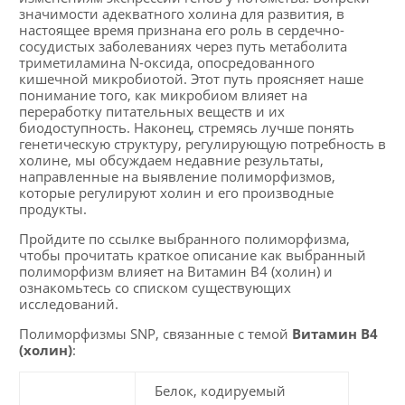
значимости адекватного холина для развития, в
настоящее время признана его роль в сердечно-
сосудистых заболеваниях через путь метаболита
триметиламина N-оксида, опосредованного
кишечной микробиотой. Этот путь проясняет наше
понимание того, как микробиом влияет на
переработку питательных веществ и их
биодоступность. Наконец, стремясь лучше понять
генетическую структуру, регулирующую потребность в
холине, мы обсуждаем недавние результаты,
направленные на выявление полиморфизмов,
которые регулируют холин и его производные
продукты.
Пройдите по ссылке выбранного полиморфизма,
чтобы прочитать краткое описание как выбранный
полиморфизм влияет на Витамин В4 (холин) и
ознакомьтесь со списком существующих
исследований.
Полиморфизмы SNP, связанные с темой
Витамин В4
(холин)
:
Белок, кодируемый