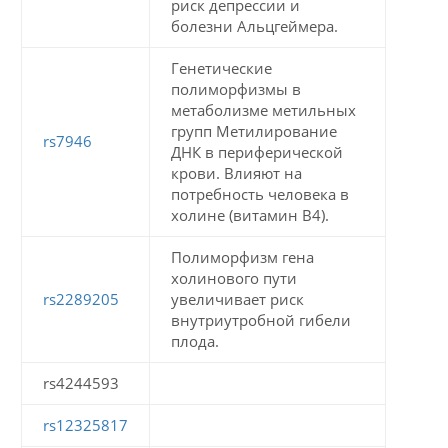
риск депрессии и
болезни Альцгеймера.
Генетические
полиморфизмы в
метаболизме метильных
групп Метилирование
rs7946
ДНК в периферической
крови. Влияют на
потребность человека в
холине (витамин B4).
Полиморфизм гена
холинового пути
rs2289205
увеличивает риск
внутриутробной гибели
плода.
rs4244593
rs12325817