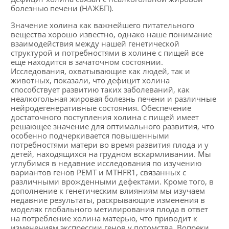
болезнью печени (НАЖБП).
Значение холина как важнейшего питательного
вещества хорошо известно, однако наше понимание
взаимодействия между нашей генетической
структурой и потребностями в холине с пищей все
еще находится в зачаточном состоянии.
Исследования, охватывающие как людей, так и
животных, показали, что дефицит холина
способствует развитию таких заболеваний, как
неалкогольная жировая болезнь печени и различные
нейродегенеративные состояния. Обеспечение
достаточного поступления холина с пищей имеет
решающее значение для оптимального развития, что
особенно подчеркивается повышенными
потребностями матери во время развития плода и у
детей, находящихся на грудном вскармливании. Мы
углубимся в недавние исследования по изучению
вариантов генов PEMT и MTHFR1, связанных с
различными врожденными дефектами. Кроме того, в
дополнение к генетическим влияниям мы изучаем
недавние результаты, раскрывающие изменения в
моделях глобального метилирования плода в ответ
на потребление холина матерью, что приводит к
изменениям экспрессии генов у потомства. Вопреки