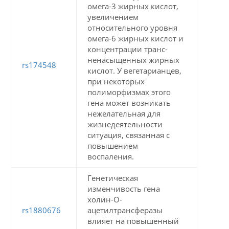
омега-3 жирных кислот,
увеличением
относительного уровня
омега-6 жирных кислот и
концентрации транс-
ненасыщенных жирных
rs174548
кислот. У вегетарианцев,
при некоторых
полиморфизмах этого
гена может возникать
нежелательная для
жизнедеятельности
ситуация, связанная с
повышением
воспаления.
Генетическая
изменчивость гена
холин-О-
rs1880676
ацетилтрансферазы
влияет на повышенный