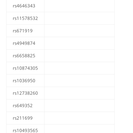
rs4646343
rs11578532
rs671919
rs4949874
rs6658825
rs10874305
rs1036950
rs12738260
rs649352
rs211699
rs10493565