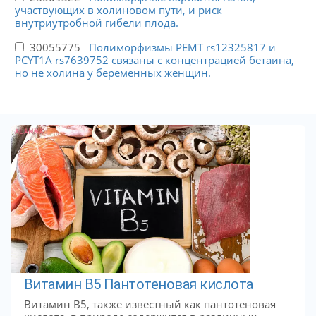
участвующих в холиновом пути, и риск
внутриутробной гибели плода.
30055775
Полиморфизмы PEMT rs12325817 и
PCYT1A rs7639752 связаны с концентрацией бетаина,
но не холина у беременных женщин.
Витамин В5 Пантотеновая кислота
Витамин B5, также известный как пантотеновая