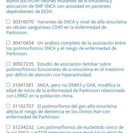
etanol (EtOH) en ratones mutantes de α-sinucleína y
asociación de SNP SNCA con ansiedad en pacientes
dependientes de EtOH.
30316070
Variantes de SNCA y nivel de alfa-sinucleína
en células sanguíneas CD45 en la enfermedad de
Parkinson.
30410434
Un análisis completo de la asociación entre
los polimorfismos SNCA y el riesgo de enfermedad de
Parkinson.
30927235
Estudio de asociación familiar sobre
polimorfismos funcionales de α-sinucleína en el trastorno
por déficit de atención con hiperactividad.
31041581
SNCA, pero no DNM3 y GAK, modifica la
edad de inicio de la enfermedad de Parkinson relacionada
con LRRK2 en la población china.
31102707
El polimorfismo del gen alfa-sinucleína
afecta el riesgo de demencia en los chinos Han con
enfermedad de Parkinson.
31234232
Los polimorfismos de nucleótido único de
la vía SNCA y mTOR interactúan para modular la edad de