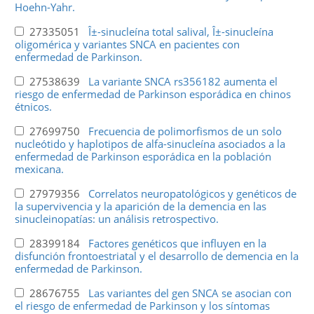
Hoehn-Yahr.
27335051
Î±-sinucleína total salival, Î±-sinucleína
oligomérica y variantes SNCA en pacientes con
enfermedad de Parkinson.
27538639
La variante SNCA rs356182 aumenta el
riesgo de enfermedad de Parkinson esporádica en chinos
étnicos.
27699750
Frecuencia de polimorfismos de un solo
nucleótido y haplotipos de alfa-sinucleína asociados a la
enfermedad de Parkinson esporádica en la población
mexicana.
27979356
Correlatos neuropatológicos y genéticos de
la supervivencia y la aparición de la demencia en las
sinucleinopatías: un análisis retrospectivo.
28399184
Factores genéticos que influyen en la
disfunción frontoestriatal y el desarrollo de demencia en la
enfermedad de Parkinson.
28676755
Las variantes del gen SNCA se asocian con
el riesgo de enfermedad de Parkinson y los síntomas