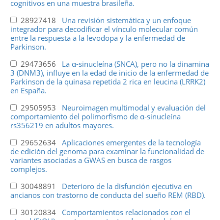
cognitivos en una muestra brasileña.
28927418
Una revisión sistemática y un enfoque
integrador para decodificar el vínculo molecular común
entre la respuesta a la levodopa y la enfermedad de
Parkinson.
29473656
La α-sinucleína (SNCA), pero no la dinamina
3 (DNM3), influye en la edad de inicio de la enfermedad de
Parkinson de la quinasa repetida 2 rica en leucina (LRRK2)
en España.
29505953
Neuroimagen multimodal y evaluación del
comportamiento del polimorfismo de α-sinucleína
rs356219 en adultos mayores.
29652634
Aplicaciones emergentes de la tecnología
de edición del genoma para examinar la funcionalidad de
variantes asociadas a GWAS en busca de rasgos
complejos.
30048891
Deterioro de la disfunción ejecutiva en
ancianos con trastorno de conducta del sueño REM (RBD).
30120834
Comportamientos relacionados con el