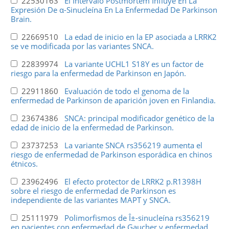
22530163
El Intervalo Postmortem Influye En La
Expresión De α-Sinucleína En La Enfermedad De Parkinson
Brain.
22669510
La edad de inicio en la EP asociada a LRRK2
se ve modificada por las variantes SNCA.
22839974
La variante UCHL1 S18Y es un factor de
riesgo para la enfermedad de Parkinson en Japón.
22911860
Evaluación de todo el genoma de la
enfermedad de Parkinson de aparición joven en Finlandia.
23674386
SNCA: principal modificador genético de la
edad de inicio de la enfermedad de Parkinson.
23737253
La variante SNCA rs356219 aumenta el
riesgo de enfermedad de Parkinson esporádica en chinos
étnicos.
23962496
El efecto protector de LRRK2 p.R1398H
sobre el riesgo de enfermedad de Parkinson es
independiente de las variantes MAPT y SNCA.
25111979
Polimorfismos de Î±-sinucleína rs356219
en pacientes con enfermedad de Gaucher y enfermedad