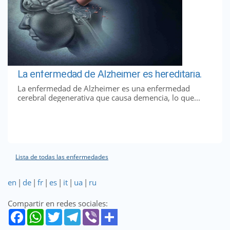
La enfermedad de Alzheimer es hereditaria.
La enfermedad de Alzheimer es una enfermedad
cerebral degenerativa que causa demencia, lo que...
Lista de todas las enfermedades
en
|
de
|
fr
|
es
|
it
|
ua
|
ru
Compartir en redes sociales: