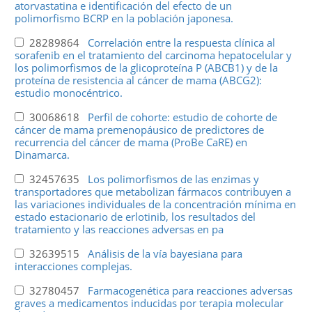
atorvastatina e identificación del efecto de un
polimorfismo BCRP en la población japonesa.
28289864
Correlación entre la respuesta clínica al
sorafenib en el tratamiento del carcinoma hepatocelular y
los polimorfismos de la glicoproteína P (ABCB1) y de la
proteína de resistencia al cáncer de mama (ABCG2):
estudio monocéntrico.
30068618
Perfil de cohorte: estudio de cohorte de
cáncer de mama premenopáusico de predictores de
recurrencia del cáncer de mama (ProBe CaRE) en
Dinamarca.
32457635
Los polimorfismos de las enzimas y
transportadores que metabolizan fármacos contribuyen a
las variaciones individuales de la concentración mínima en
estado estacionario de erlotinib, los resultados del
tratamiento y las reacciones adversas en pa
32639515
Análisis de la vía bayesiana para
interacciones complejas.
32780457
Farmacogenética para reacciones adversas
graves a medicamentos inducidas por terapia molecular