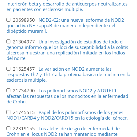
interferón beta y desarrollo de anticuerpos neutralizantes
en pacientes con esclerosis múltiple.
20698950
NOD2-C2: una nueva isoforma de NOD2
que activa NF-kappaB de manera independiente del
dipéptido muramil.
21304977
Una investigación de estudios de todo el
genoma informó que los loci de susceptibilidad a la colitis
ulcerosa muestran una replicación limitada en los indios
del norte.
21625457
La variación en NOD2 aumenta las
respuestas Th2 y Th17 a la proteína básica de mielina en la
esclerosis múltiple.
21734790
Los polimorfismos NOD2 y ATG16L1
afectan las respuestas de los monocitos en la enfermedad
de Crohn.
21745515
Papel de los polimorfismos de los genes
NOD1/CARD4 y NOD2/CARD15 en la etiología del cáncer.
22319155
Los alelos de riesgo de enfermedad de
Crohn en el locus NOD2 se han mantenido mediante