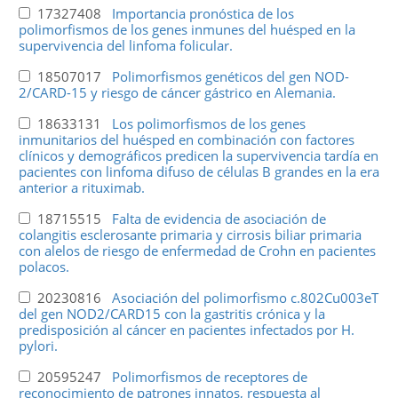
17327408
Importancia pronóstica de los
polimorfismos de los genes inmunes del huésped en la
supervivencia del linfoma folicular.
18507017
Polimorfismos genéticos del gen NOD-
2/CARD-15 y riesgo de cáncer gástrico en Alemania.
18633131
Los polimorfismos de los genes
inmunitarios del huésped en combinación con factores
clínicos y demográficos predicen la supervivencia tardía en
pacientes con linfoma difuso de células B grandes en la era
anterior a rituximab.
18715515
Falta de evidencia de asociación de
colangitis esclerosante primaria y cirrosis biliar primaria
con alelos de riesgo de enfermedad de Crohn en pacientes
polacos.
20230816
Asociación del polimorfismo c.802Cu003eT
del gen NOD2/CARD15 con la gastritis crónica y la
predisposición al cáncer en pacientes infectados por H.
pylori.
20595247
Polimorfismos de receptores de
reconocimiento de patrones innatos, respuesta al