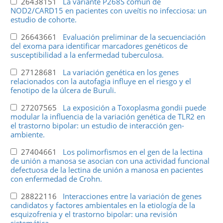
26438151
La variante P268S común de
NOD2/CARD15 en pacientes con uveítis no infecciosa: un
estudio de cohorte.
26643661
Evaluación preliminar de la secuenciación
del exoma para identificar marcadores genéticos de
susceptibilidad a la enfermedad tuberculosa.
27128681
La variación genética en los genes
relacionados con la autofagia influye en el riesgo y el
fenotipo de la úlcera de Buruli.
27207565
La exposición a Toxoplasma gondii puede
modular la influencia de la variación genética de TLR2 en
el trastorno bipolar: un estudio de interacción gen-
ambiente.
27404661
Los polimorfismos en el gen de la lectina
de unión a manosa se asocian con una actividad funcional
defectuosa de la lectina de unión a manosa en pacientes
con enfermedad de Crohn.
28822116
Interacciones entre la variación de genes
candidatos y factores ambientales en la etiología de la
esquizofrenia y el trastorno bipolar: una revisión
sistemática.