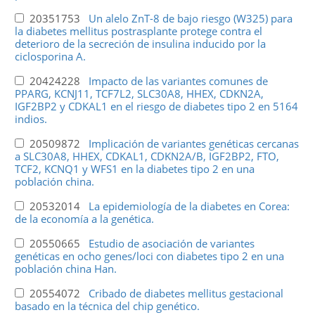
20351753
Un alelo ZnT-8 de bajo riesgo (W325) para
la diabetes mellitus postrasplante protege contra el
deterioro de la secreción de insulina inducido por la
ciclosporina A.
20424228
Impacto de las variantes comunes de
PPARG, KCNJ11, TCF7L2, SLC30A8, HHEX, CDKN2A,
IGF2BP2 y CDKAL1 en el riesgo de diabetes tipo 2 en 5164
indios.
20509872
Implicación de variantes genéticas cercanas
a SLC30A8, HHEX, CDKAL1, CDKN2A/B, IGF2BP2, FTO,
TCF2, KCNQ1 y WFS1 en la diabetes tipo 2 en una
población china.
20532014
La epidemiología de la diabetes en Corea:
de la economía a la genética.
20550665
Estudio de asociación de variantes
genéticas en ocho genes/loci con diabetes tipo 2 en una
población china Han.
20554072
Cribado de diabetes mellitus gestacional
basado en la técnica del chip genético.