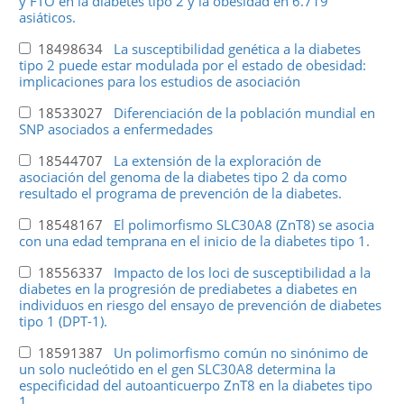
y FTO en la diabetes tipo 2 y la obesidad en 6.719
asiáticos.
18498634
La susceptibilidad genética a la diabetes
tipo 2 puede estar modulada por el estado de obesidad:
implicaciones para los estudios de asociación
18533027
Diferenciación de la población mundial en
SNP asociados a enfermedades
18544707
La extensión de la exploración de
asociación del genoma de la diabetes tipo 2 da como
resultado el programa de prevención de la diabetes.
18548167
El polimorfismo SLC30A8 (ZnT8) se asocia
con una edad temprana en el inicio de la diabetes tipo 1.
18556337
Impacto de los loci de susceptibilidad a la
diabetes en la progresión de prediabetes a diabetes en
individuos en riesgo del ensayo de prevención de diabetes
tipo 1 (DPT-1).
18591387
Un polimorfismo común no sinónimo de
un solo nucleótido en el gen SLC30A8 determina la
especificidad del autoanticuerpo ZnT8 en la diabetes tipo
1.