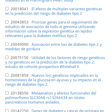
diabetes en el Framingham Heart Study
20018041
El efecto de múltiples variantes genéticas
en la predicción del riesgo de diabetes tipo 2
20043853
Priorizar genes para el seguimiento de
estudios de asociación de todo el genoma utilizando
información sobre la expresión genética en tejidos
relevantes para la diabetes mellitus tipo 2
20049090
Asociación entre loci de diabetes tipo 2 y
medidas de gordura
20075150
Utilidad de los factores de riesgo genéticos
y no genéticos en la predicción de la diabetes tipo 2:
estudio de cohorte prospectivo Whitehall II
20081858
Nuevos loci genéticos implicados en la
homeostasis de la glucosa en ayunas y su impacto en el
riesgo de diabetes tipo 2.
20138556
Metaanálisis y efectos funcionales del
polimorfismo SLC30A8 rs13266634 en islotes
pancreáticos humanos aislados.
20142250
Genes de diabetes y cáncer de próstata en