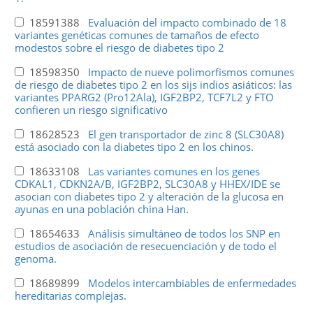
18591388
Evaluación del impacto combinado de 18
variantes genéticas comunes de tamaños de efecto
modestos sobre el riesgo de diabetes tipo 2
18598350
Impacto de nueve polimorfismos comunes
de riesgo de diabetes tipo 2 en los sijs indios asiáticos: las
variantes PPARG2 (Pro12Ala), IGF2BP2, TCF7L2 y FTO
confieren un riesgo significativo
18628523
El gen transportador de zinc 8 (SLC30A8)
está asociado con la diabetes tipo 2 en los chinos.
18633108
Las variantes comunes en los genes
CDKAL1, CDKN2A/B, IGF2BP2, SLC30A8 y HHEX/IDE se
asocian con diabetes tipo 2 y alteración de la glucosa en
ayunas en una población china Han.
18654633
Análisis simultáneo de todos los SNP en
estudios de asociación de resecuenciación y de todo el
genoma.
18689899
Modelos intercambiables de enfermedades
hereditarias complejas.