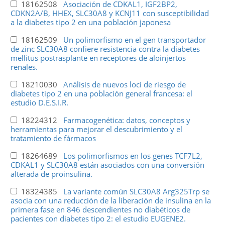
18162508
Asociación de CDKAL1, IGF2BP2,
CDKN2A/B, HHEX, SLC30A8 y KCNJ11 con susceptibilidad
a la diabetes tipo 2 en una población japonesa
18162509
Un polimorfismo en el gen transportador
de zinc SLC30A8 confiere resistencia contra la diabetes
mellitus postrasplante en receptores de aloinjertos
renales.
18210030
Análisis de nuevos loci de riesgo de
diabetes tipo 2 en una población general francesa: el
estudio D.E.S.I.R.
18224312
Farmacogenética: datos, conceptos y
herramientas para mejorar el descubrimiento y el
tratamiento de fármacos
18264689
Los polimorfismos en los genes TCF7L2,
CDKAL1 y SLC30A8 están asociados con una conversión
alterada de proinsulina.
18324385
La variante común SLC30A8 Arg325Trp se
asocia con una reducción de la liberación de insulina en la
primera fase en 846 descendientes no diabéticos de
pacientes con diabetes tipo 2: el estudio EUGENE2.