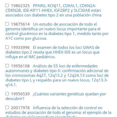
19862325
PPARG, KCNJ11, CDKAL1, CDKN2A-
CDKN2B, IDE-KIF11-HHEX, IGF2BP2 y SLC30A8 están
asociados con diabetes tipo 2 en una población china
19875614
Un estudio de asociación de todo el
genoma identifica un nuevo locus importante para el
control glucémico en la diabetes tipo 1, medido tanto por
A1C como por glucosa.
19933996
El examen de todos los loci GWAS de
diabetes tipo 2 revela que HHEX-IDE es un locus que
influye en el IMC pediátrico.
19956108
Análisis de 55 loci de enfermedades
autoinmunes y diabetes tipo II: confirmación adicional de
los cromosomas 4q27, 12q13.2 y 12q24.13 como loci de
diabetes tipo I, y respaldo para un nuevo locus, 12q13.3-
q14.1.
19956539
¿Cuántas variantes genéticas quedan por
descubrir?
20017978
Influencia de la selección de control en
estudios de asociación de todo el genoma: el ejemplo de la