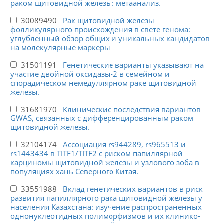
раком щитовидной железы: метаанализ.
30089490
Рак щитовидной железы
фолликулярного происхождения в свете генома:
углубленный обзор общих и уникальных кандидатов
на молекулярные маркеры.
31501191
Генетические варианты указывают на
участие двойной оксидазы-2 в семейном и
спорадическом немедуллярном раке щитовидной
железы.
31681970
Клинические последствия вариантов
GWAS, связанных с дифференцированным раком
щитовидной железы.
32104174
Ассоциация rs944289, rs965513 и
rs1443434 в TITF1/TITF2 с риском папиллярной
карциномы щитовидной железы и узлового зоба в
популяциях хань Северного Китая.
33551988
Вклад генетических вариантов в риск
развития папиллярного рака щитовидной железы у
населения Казахстана: изучение распространенных
однонуклеотидных полиморфизмов и их клинико-