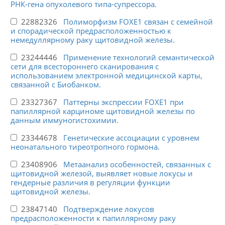
РНК-гена опухолевого типа-супрессора.
22882326
Полиморфизм FOXE1 связан с семейной
и спорадической предрасположенностью к
немедуллярному раку щитовидной железы.
23244446
Применение технологий семантической
сети для всестороннего сканирования с
использованием электронной медицинской карты,
связанной с Биобанком.
23327367
Паттерны экспрессии FOXE1 при
папиллярной карциноме щитовидной железы по
данным иммуногистохимии.
23344678
Генетические ассоциации с уровнем
неонатального тиреотропного гормона.
23408906
Метаанализ особенностей, связанных с
щитовидной железой, выявляет новые локусы и
гендерные различия в регуляции функции
щитовидной железы.
23847140
Подтверждение локусов
предрасположенности к папиллярному раку