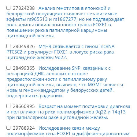
27824288
Анализ генотипов в японской и
белорусской популяциях выявляет независимые
эффекты rs965513 и rs1867277, но не подтверждает
роль длины полиаланинового тракта FOXE1 в
повышении риска папиллярной карциномы
щитовидной железы.
28049826
MYH9 связывается с геном lncRNA
PTCSC2 и регулирует FOXE1 в локусе риска рака
щитовидной железы 9q22.
28499365
Исследование SNP, связанных с
репарацией ДНК, лежащих в основе
предрасположенности к папиллярному раку
щитовидной железы, выявило, что MGMT является
новым геном-кандидатом у белорусских детей,
подвергшихся радиации.
28660995
Возраст на момент постановки диагноза
и пол влияют на риск полиморфизмов 9q22 и 14q13
при папиллярном раке щитовидной железы.
29788924
Исследование связи между
полиморфизмом гена FOXE1 и дифференцированным