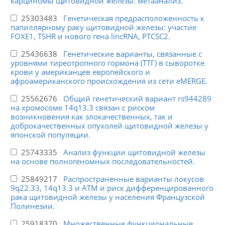
карциномы щитовидной железы: метаанализ.
25303483
Генетическая предрасположенность к
папиллярному раку щитовидной железы: участие
FOXE1, TSHR и нового гена lincRNA, PTCSC2.
25436638
Генетические варианты, связанные с
уровнями тиреотропного гормона (ТТГ) в сыворотке
крови у американцев европейского и
афроамериканского происхождения из сети eMERGE.
25562676
Общий генетический вариант rs944289
на хромосоме 14q13.3 связан с риском
возникновения как злокачественных, так и
доброкачественных опухолей щитовидной железы у
японской популяции.
25743335
Анализ функции щитовидной железы
на основе полногеномных последовательностей.
25849217
Распространенные варианты локусов
9q22.33, 14q13.3 и ATM и риск дифференцированного
рака щитовидной железы у населения Французской
Полинезии.
25918370
Множественные функциональные