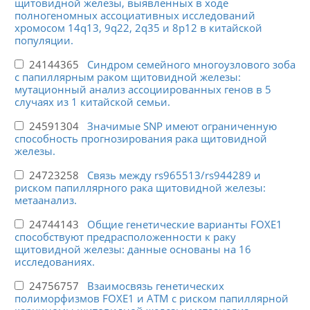
щитовидной железы, выявленных в ходе
полногеномных ассоциативных исследований
хромосом 14q13, 9q22, 2q35 и 8p12 в китайской
популяции.
24144365
Синдром семейного многоузлового зоба
с папиллярным раком щитовидной железы:
мутационный анализ ассоциированных генов в 5
случаях из 1 китайской семьи.
24591304
Значимые SNP имеют ограниченную
способность прогнозирования рака щитовидной
железы.
24723258
Связь между rs965513/rs944289 и
риском папиллярного рака щитовидной железы:
метаанализ.
24744143
Общие генетические варианты FOXE1
способствуют предрасположенности к раку
щитовидной железы: данные основаны на 16
исследованиях.
24756757
Взаимосвязь генетических
полиморфизмов FOXE1 и ATM с риском папиллярной