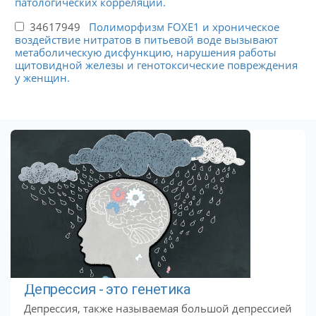
патологических корреляций.
34617949
Полиморфизм FOXE1 и хроническое
воздействие нитратов в питьевой воде вызывают
метаболическую дисфункцию, нарушения работы
щитовидной железы и генотоксические повреждения
у женщин.
Депрессия - это генетика
Депрессия, также называемая большой депрессией