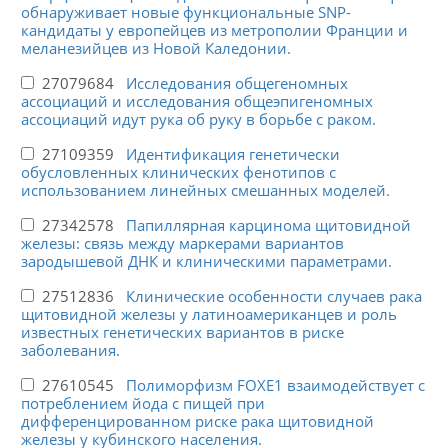
обнаруживает новые функциональные SNP-
кандидаты у европейцев из метрополии Франции и
меланезийцев из Новой Каледонии.
27079684
Исследования общегеномных
ассоциаций и исследования общеэпигеномных
ассоциаций идут рука об руку в борьбе с раком.
27109359
Идентификация генетически
обусловленных клинических фенотипов с
использованием линейных смешанных моделей.
27342578
Папиллярная карцинома щитовидной
железы: связь между маркерами вариантов
зародышевой ДНК и клиническими параметрами.
27512836
Клинические особенности случаев рака
щитовидной железы у латиноамериканцев и роль
известных генетических вариантов в риске
заболевания.
27610545
Полиморфизм FOXE1 взаимодействует с
потреблением йода с пищей при
дифференцированном риске рака щитовидной
железы у кубинского населения.