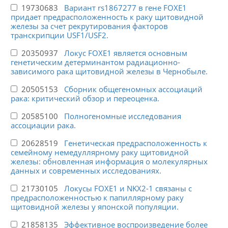
19730683
Вариант rs1867277 в гене FOXE1
придает предрасположенность к раку щитовидной
железы за счет рекрутирования факторов
транскрипции USF1/USF2.
20350937
Локус FOXE1 является основным
генетическим детерминантом радиационно-
зависимого рака щитовидной железы в Чернобыле.
20505153
Сборник общегеномных ассоциаций
рака: критический обзор и переоценка.
20585100
Полногеномные исследования
ассоциации рака.
20628519
Генетическая предрасположенность к
семейному немедуллярному раку щитовидной
железы: обновленная информация о молекулярных
данных и современных исследованиях.
21730105
Локусы FOXE1 и NKX2-1 связаны с
предрасположенностью к папиллярному раку
щитовидной железы у японской популяции.
21858135
Эффективное воспроизведение более