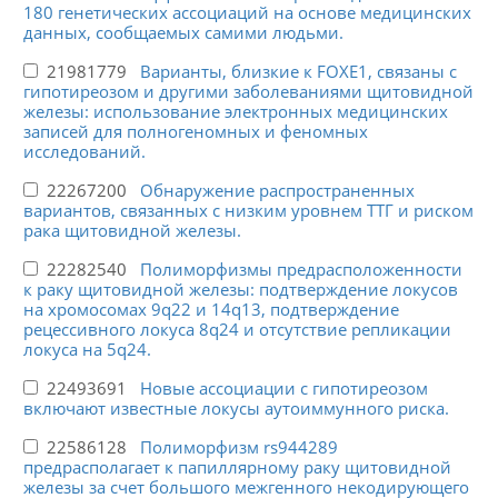
180 генетических ассоциаций на основе медицинских
данных, сообщаемых самими людьми.
21981779
Варианты, близкие к FOXE1, связаны с
гипотиреозом и другими заболеваниями щитовидной
железы: использование электронных медицинских
записей для полногеномных и феномных
исследований.
22267200
Обнаружение распространенных
вариантов, связанных с низким уровнем ТТГ и риском
рака щитовидной железы.
22282540
Полиморфизмы предрасположенности
к раку щитовидной железы: подтверждение локусов
на хромосомах 9q22 и 14q13, подтверждение
рецессивного локуса 8q24 и отсутствие репликации
локуса на 5q24.
22493691
Новые ассоциации с гипотиреозом
включают известные локусы аутоиммунного риска.
22586128
Полиморфизм rs944289
предрасполагает к папиллярному раку щитовидной
железы за счет большого межгенного некодирующего