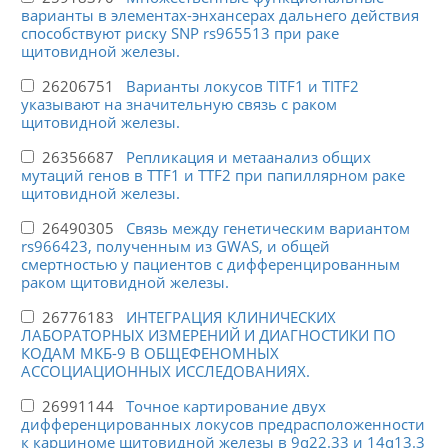
варианты в элементах-энхансерах дальнего действия
способствуют риску SNP rs965513 при раке
щитовидной железы.
26206751
Варианты локусов TITF1 и TITF2
указывают на значительную связь с раком
щитовидной железы.
26356687
Репликация и метаанализ общих
мутаций генов в TTF1 и TTF2 при папиллярном раке
щитовидной железы.
26490305
Связь между генетическим вариантом
rs966423, полученным из GWAS, и общей
смертностью у пациентов с дифференцированным
раком щитовидной железы.
26776183
ИНТЕГРАЦИЯ КЛИНИЧЕСКИХ
ЛАБОРАТОРНЫХ ИЗМЕРЕНИЙ И ДИАГНОСТИКИ ПО
КОДАМ МКБ-9 В ОБЩЕФЕНОМНЫХ
АССОЦИАЦИОННЫХ ИССЛЕДОВАНИЯХ.
26991144
Точное картирование двух
дифференцированных локусов предрасположенности
к карциноме щитовидной железы в 9q22.33 и 14q13.3