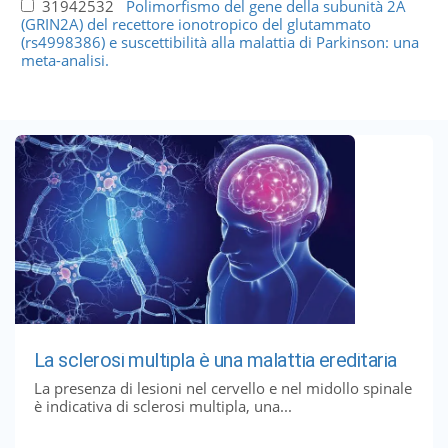
31942532
Polimorfismo del gene della subunità 2A
(GRIN2A) del recettore ionotropico del glutammato
(rs4998386) e suscettibilità alla malattia di Parkinson: una
meta-analisi.
La sclerosi multipla è una malattia ereditaria
La presenza di lesioni nel cervello e nel midollo spinale
è indicativa di sclerosi multipla, una...