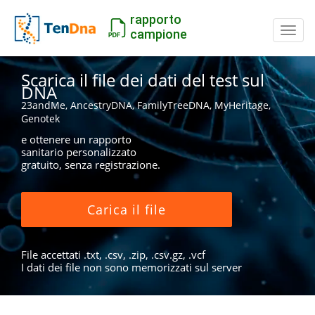
rapporto
Inter
campione
Scarica il file dei dati del test sul
DNA
23andMe, AncestryDNA, FamilyTreeDNA, MyHeritage,
Genotek
e ottenere un rapporto
sanitario personalizzato
gratuito, senza registrazione.
Carica il file
File accettati .txt, .csv, .zip, .csv.gz, .vcf
I dati dei file non sono memorizzati sul server