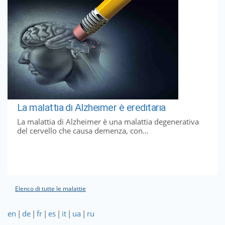
La malattia di Alzheimer è ereditaria
La malattia di Alzheimer è una malattia degenerativa
del cervello che causa demenza, con...
Elenco di tutte le malattie
en
|
de
|
fr
|
es
|
it
|
ua
|
ru