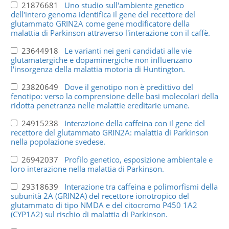
21876681
Uno studio sull'ambiente genetico
dell'intero genoma identifica il gene del recettore del
glutammato GRIN2A come gene modificatore della
malattia di Parkinson attraverso l'interazione con il caffè.
23644918
Le varianti nei geni candidati alle vie
glutamatergiche e dopaminergiche non influenzano
l'insorgenza della malattia motoria di Huntington.
23820649
Dove il genotipo non è predittivo del
fenotipo: verso la comprensione delle basi molecolari della
ridotta penetranza nelle malattie ereditarie umane.
24915238
Interazione della caffeina con il gene del
recettore del glutammato GRIN2A: malattia di Parkinson
nella popolazione svedese.
26942037
Profilo genetico, esposizione ambientale e
loro interazione nella malattia di Parkinson.
29318639
Interazione tra caffeina e polimorfismi della
subunità 2A (GRIN2A) del recettore ionotropico del
glutammato di tipo NMDA e del citocromo P450 1A2
(CYP1A2) sul rischio di malattia di Parkinson.