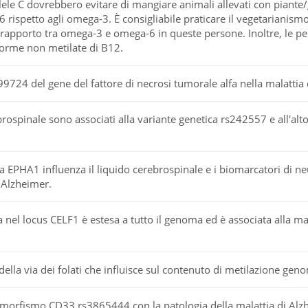
le C dovrebbero evitare di mangiare animali allevati con piante/g
 rispetto agli omega-3. È consigliabile praticare il vegetarianismo 
l rapporto tra omega-3 e omega-6 in queste persone. Inoltre, le
orme non metilate di B12.
9724 del gene del fattore di necrosi tumorale alfa nella malattia
rebrospinale sono associati alla variante genetica rs242557 e all'alt
ca EPHA1 influenza il liquido cerebrospinale e i biomarcatori di 
i Alzheimer.
ca nel locus CELF1 è estesa a tutto il genoma ed è associata alla ma
della via dei folati che influisce sul contenuto di metilazione gen
imorfismo CD33 rs3865444 con la patologia della malattia di Alzh