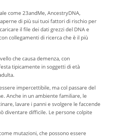
sonale come 23andMe, AncestryDNA,
erne di più sui tuoi fattori di rischio per
aricare il file dei dati grezzi del DNA e
on collegamenti di ricerca che è il più
ervello che causa demenza, con
esta tipicamente in soggetti di età
adulta.
ò essere impercettibile, ma col passare del
ne. Anche in un ambiente familiare, le
nare, lavare i panni e svolgere le faccende
 diventare difficile. Le persone colpite
he come mutazioni, che possono essere