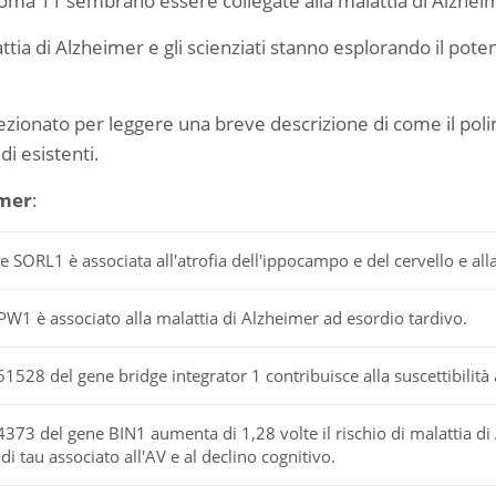
ma 11 sembrano essere collegate alla malattia di Alzhei
tia di Alzheimer e gli scienziati stanno esplorando il potenzi
ezionato per leggere una breve descrizione di come il poli
di esistenti.
imer
:
e SORL1 è associata all'atrofia dell'ippocampo e del cervello e all
W1 è associato alla malattia di Alzheimer ad esordio tardivo.
1528 del gene bridge integrator 1 contribuisce alla suscettibilità 
373 del gene BIN1 aumenta di 1,28 volte il rischio di malattia di
i tau associato all'AV e al declino cognitivo.