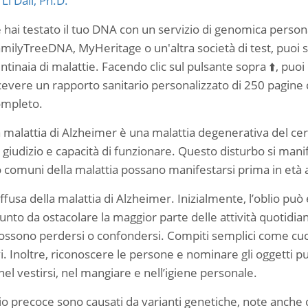
i
Li Dali, Ph.D.
 hai testato il tuo DNA con un servizio di genomica per
milyTreeDNA, MyHeritage o un'altra società di test, puoi sap
ntinaia di malattie. Facendo clic sul pulsante sopra ⬆️, puoi c
cevere un rapporto sanitario personalizzato di 250 pagine c
ompleto.
 malattia di Alzheimer è una malattia degenerativa del c
iudizio e capacità di funzionare. Questo disturbo si manif
comuni della malattia possano manifestarsi prima in età 
ffusa della malattia di Alzheimer. Inizialmente, l’oblio pu
nto da ostacolare la maggior parte delle attività quotidia
ossono perdersi o confondersi. Compiti semplici come cuci
Inoltre, riconoscere le persone e nominare gli oggetti può
l vestirsi, nel mangiare e nell’igiene personale.
rdio precoce sono causati da varianti genetiche, note anc