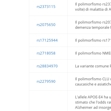
Il polimorfismo rs23
rs2373115
volte) di malattia di
Il polimorfismo rs20
rs2075650
demenza temporale fr
rs17125944
Il polimorfismo rs17
rs2718058
Il polimorfismo NME8
rs28834970
La variante comune P
Il polimorfismo CLU r
rs2279590
caucasiche e asiatich
L'allele APOE-E4 ha u
stimato che l'odds ra
Alzheimer ad insorge