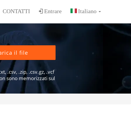
CONTATTI
Entrare
rica il file
xt, .csv, .zip, .csv.gz, .vcf
e non sono memorizzati sul