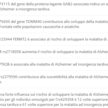
73115 del gene della proteina legante GAB2-associata indica un a
 Alzheimer a insorgenza tardiva.
75650 del gene TOMM40 contribuisce allo sviluppo della malattia
ontale nelle popolazioni caucasiche e asiatiche.
125944 FERMT2 è associato al rischio di sviluppare la malattia di
 rs2718058 aumenta il rischio di sviluppare la malattia di Alzhe
TK2B è associata alla malattia di Alzheimer ad insorgenza tardiva
s2279590 contribuisce alla suscettibilità alla malattia di Alzheim
e.
na forte influenza sul rischio di sviluppare la malattia di Alzheim
tio per gli individui omozigoti per l'rs429358 è 12 volte superiore 
nza tardiva e 61 volte superiore per la malattia ad insorgenza pr