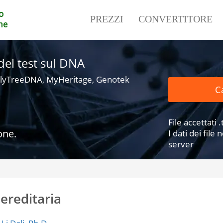
o
PREZZI
CONVERTITORE
ne
i del test sul DNA
lyTreeDNA, MyHeritage, Genotek
Ca
File accettati .t
one.
I dati dei fil
server
 ereditaria