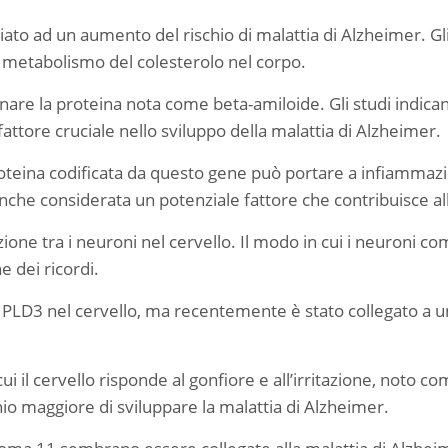
 ad un aumento del rischio di malattia di Alzheimer. Gli 
l metabolismo del colesterolo nel corpo.
inare la proteina nota come beta-amiloide. Gli studi indic
attore cruciale nello sviluppo della malattia di Alzheimer.
oteina codificata da questo gene può portare a infiammazion
e considerata un potenziale fattore che contribuisce allo
one tra i neuroni nel cervello. Il modo in cui i neuroni c
 dei ricordi.
l PLD3 nel cervello, ma recentemente è stato collegato a u
i il cervello risponde al gonfiore e all’irritazione, noto c
io maggiore di sviluppare la malattia di Alzheimer.