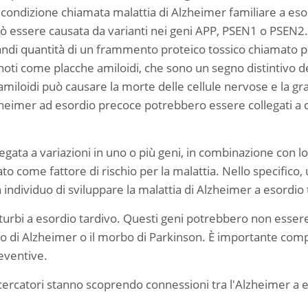
na condizione chiamata malattia di Alzheimer familiare a eso
 essere causata da varianti nei geni APP, PSEN1 o PSEN2.
randi quantità di un frammento proteico tossico chiamato 
oti come placche amiloidi, che sono un segno distintivo de
amiloidi può causare la morte delle cellule nervose e la gr
Alzheimer ad esordio precoce potrebbero essere collegati a c
ata a variazioni in uno o più geni, in combinazione con lo s
 come fattore di rischio per la malattia. Nello specifico,
 individuo di sviluppare la malattia di Alzheimer a esordio 
turbi a esordio tardivo. Questi geni potrebbero non essere 
 di Alzheimer o il morbo di Parkinson. È importante compre
eventive.
ricercatori stanno scoprendo connessioni tra l'Alzheimer a es