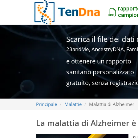
rapport
campio
Scarica il file dei dat
23andMe, AncestryDNA, Fami
e ottenere un rapporto
sanitario personalizzato
gratuito, senza registrazi
Principale
Malattie
Malattia di Alzheimer
La malattia di Alzheimer è