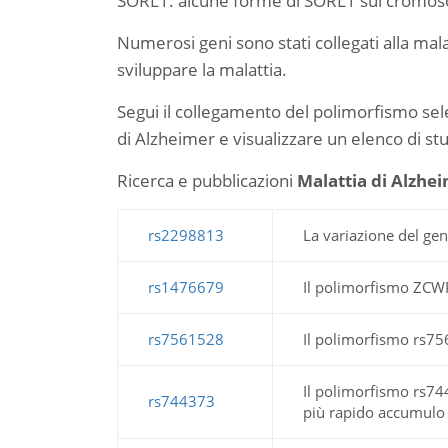
SORL1: alcune forme di SORL1 sul cromoso
Numerosi geni sono stati collegati alla malat
sviluppare la malattia.
Segui il collegamento del polimorfismo sel
di Alzheimer e visualizzare un elenco di stu
Ricerca e pubblicazioni
Malattia di Alzhe
rs2298813
La variazione del gen
rs1476679
Il polimorfismo ZCWP
rs7561528
Il polimorfismo rs756
Il polimorfismo rs744
rs744373
più rapido accumulo d