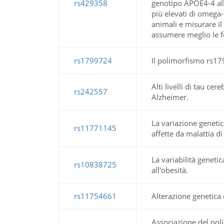
rs429358
genotipo APOE4-4 alle
più elevati di omega-6
animali e misurare i
assumere meglio le f
rs1799724
Il polimorfismo rs179
Alti livelli di tau ce
rs242557
Alzheimer.
La variazione geneti
rs11771145
affette da malattia d
La variabilità geneti
rs10838725
all'obesità.
rs11754661
Alterazione genetica 
Associazione del pol