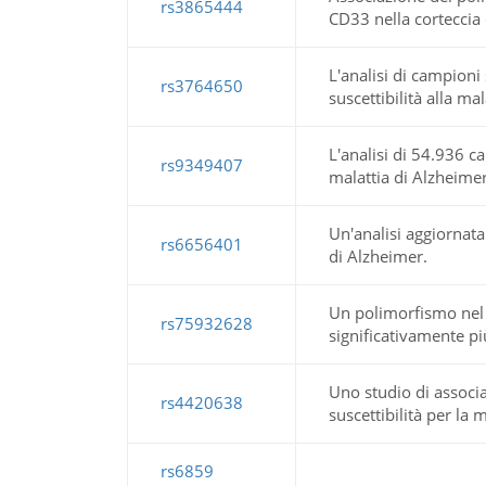
rs3865444
CD33 nella corteccia
L'analisi di campioni
rs3764650
suscettibilità alla ma
L'analisi di 54.936 c
rs9349407
malattia di Alzheimer
Un'analisi aggiornat
rs6656401
di Alzheimer.
Un polimorfismo nel
rs75932628
significativamente pi
Uno studio di associa
rs4420638
suscettibilità per la
rs6859