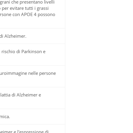
rani che presentano livelli
per evitare tutti i grassi
 persone con APOE 4 possono
 di Alzheimer.
o rischio di Parkinson e
neuroimmagine nelle persone
lattia di Alzheimer e
omica.
eimer e l'espressione di