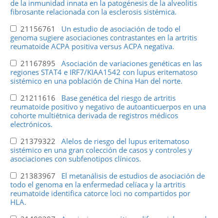
de la inmunidad innata en la patogénesis de la alveolitis
fibrosante relacionada con la esclerosis sistémica.
21156761
Un estudio de asociación de todo el
genoma sugiere asociaciones contrastantes en la artritis
reumatoide ACPA positiva versus ACPA negativa.
21167895
Asociación de variaciones genéticas en las
regiones STAT4 e IRF7/KIAA1542 con lupus eritematoso
sistémico en una población de China Han del norte.
21211616
Base genética del riesgo de artritis
reumatoide positivo y negativo de autoanticuerpos en una
cohorte multiétnica derivada de registros médicos
electrónicos.
21379322
Alelos de riesgo del lupus eritematoso
sistémico en una gran colección de casos y controles y
asociaciones con subfenotipos clínicos.
21383967
El metanálisis de estudios de asociación de
todo el genoma en la enfermedad celíaca y la artritis
reumatoide identifica catorce loci no compartidos por
HLA.