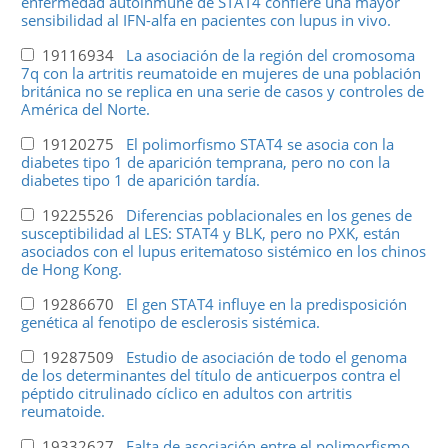
enfermedad autoinmune de STAT4 confiere una mayor
sensibilidad al IFN-alfa en pacientes con lupus in vivo.
19116934
La asociación de la región del cromosoma
7q con la artritis reumatoide en mujeres de una población
británica no se replica en una serie de casos y controles de
América del Norte.
19120275
El polimorfismo STAT4 se asocia con la
diabetes tipo 1 de aparición temprana, pero no con la
diabetes tipo 1 de aparición tardía.
19225526
Diferencias poblacionales en los genes de
susceptibilidad al LES: STAT4 y BLK, pero no PXK, están
asociados con el lupus eritematoso sistémico en los chinos
de Hong Kong.
19286670
El gen STAT4 influye en la predisposición
genética al fenotipo de esclerosis sistémica.
19287509
Estudio de asociación de todo el genoma
de los determinantes del título de anticuerpos contra el
péptido citrulinado cíclico en adultos con artritis
reumatoide.
19332627
Falta de asociación entre el polimorfismo