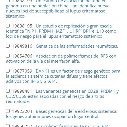
19838193
Un estudio de asociación de todo el
genoma en una población china Han identifica nueve
nuevos loci de susceptibilidad al lupus eritematoso
sistémico.
19838195
Un estudio de replicación a gran escala
identifica TNIP1, PRDM1, JAZF1, UHRF1BP1 e IL10 como
loci de riesgo para el lupus eritematoso sistémico.
19849816
Genética de las enfermedades reumáticas.
19854706
Asociación de polimorfismos de IRF5 con
activación de la vía del interferón alfa.
19877059
BANK1 es un factor de riesgo genético para
la esclerosis sistémica cutánea difusa y tiene efectos
aditivos con IRF5 y STAT4.
19898481
Las variantes genéticas en CD28, PRDM1 y
CD2/CD58 están asociadas con el riesgo de artritis
reumatoide.
19923204
Bases genéticas de la esclerosis sistémica:
los genes autoinmunes ocupan un lugar central.
19950257
Los polimorfismos en TBX21 y STAT4