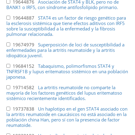
19644876
Asociación de STAT4 y BLK, pero no de
BANK1 o IRF5, con síndrome antifosfolípido primario.
19644887
STAT4 es un factor de riesgo genético para
la esclerosis sistémica que tiene efectos aditivos con IRF5
sobre la susceptibilidad a la enfermedad y la fibrosis
pulmonar relacionada.
19674979
Superposición de loci de susceptibilidad a
enfermedades para la artritis reumatoide y la artritis
idiopática juvenil.
19684152
Tabaquismo, polimorfismos STAT4 y
TNFRSF1B y lupus eritematoso sistémico en una población
japonesa.
19714582
La artritis reumatoide no comparte la
mayoría de los factores genéticos del lupus eritematoso
sistémico recientemente identificados.
19737838
Un haplotipo en el gen STAT4 asociado con
la artritis reumatoide en caucásicos no está asociado en la
población china Han, pero sí con la presencia de factor
reumatoide.