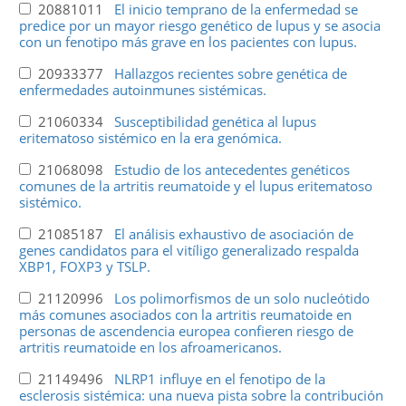
20881011
El inicio temprano de la enfermedad se
predice por un mayor riesgo genético de lupus y se asocia
con un fenotipo más grave en los pacientes con lupus.
20933377
Hallazgos recientes sobre genética de
enfermedades autoinmunes sistémicas.
21060334
Susceptibilidad genética al lupus
eritematoso sistémico en la era genómica.
21068098
Estudio de los antecedentes genéticos
comunes de la artritis reumatoide y el lupus eritematoso
sistémico.
21085187
El análisis exhaustivo de asociación de
genes candidatos para el vitíligo generalizado respalda
XBP1, FOXP3 y TSLP.
21120996
Los polimorfismos de un solo nucleótido
más comunes asociados con la artritis reumatoide en
personas de ascendencia europea confieren riesgo de
artritis reumatoide en los afroamericanos.
21149496
NLRP1 influye en el fenotipo de la
esclerosis sistémica: una nueva pista sobre la contribución