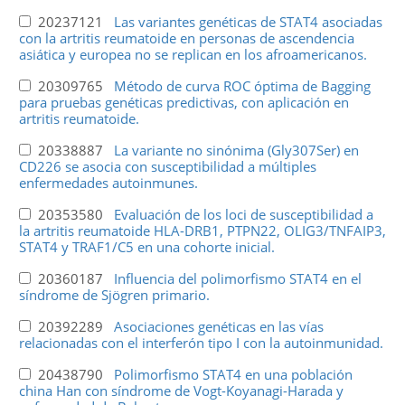
20237121
Las variantes genéticas de STAT4 asociadas
con la artritis reumatoide en personas de ascendencia
asiática y europea no se replican en los afroamericanos.
20309765
Método de curva ROC óptima de Bagging
para pruebas genéticas predictivas, con aplicación en
artritis reumatoide.
20338887
La variante no sinónima (Gly307Ser) en
CD226 se asocia con susceptibilidad a múltiples
enfermedades autoinmunes.
20353580
Evaluación de los loci de susceptibilidad a
la artritis reumatoide HLA-DRB1, PTPN22, OLIG3/TNFAIP3,
STAT4 y TRAF1/C5 en una cohorte inicial.
20360187
Influencia del polimorfismo STAT4 en el
síndrome de Sjögren primario.
20392289
Asociaciones genéticas en las vías
relacionadas con el interferón tipo I con la autoinmunidad.
20438790
Polimorfismo STAT4 en una población
china Han con síndrome de Vogt-Koyanagi-Harada y