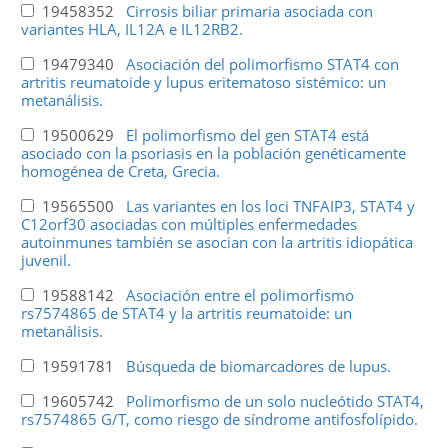
19458352
Cirrosis biliar primaria asociada con
variantes HLA, IL12A e IL12RB2.
19479340
Asociación del polimorfismo STAT4 con
artritis reumatoide y lupus eritematoso sistémico: un
metanálisis.
19500629
El polimorfismo del gen STAT4 está
asociado con la psoriasis en la población genéticamente
homogénea de Creta, Grecia.
19565500
Las variantes en los loci TNFAIP3, STAT4 y
C12orf30 asociadas con múltiples enfermedades
autoinmunes también se asocian con la artritis idiopática
juvenil.
19588142
Asociación entre el polimorfismo
rs7574865 de STAT4 y la artritis reumatoide: un
metanálisis.
19591781
Búsqueda de biomarcadores de lupus.
19605742
Polimorfismo de un solo nucleótido STAT4,
rs7574865 G/T, como riesgo de síndrome antifosfolípido.