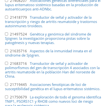
21408207
Asociaciones genéticas diferenciales para el
lupus eritematoso sistémico basadas en la producción de
autoanticuerpos anti-ADNbc.
21418779
Transductor de señal y activador de la
transcripción y riesgo de artritis reumatoide y trastornos
autoinmunes tiroideos.
21497524
Genética y genómica del síndrome de
Sjögren: la investigación proporciona pistas sobre la
patogénesis y nuevas terapias.
21635716
Aspectos de la inmunidad innata en el
síndrome de Sjögren.
21683716
Transductor de señal y activador de
polimorfismos del gen de transcripción 4 asociados con la
artritis reumatoide en la población Han del noroeste de
China.
21719445
Asociaciones fenotípicas de loci de
susceptibilidad genética en el lupus eritematoso sistémico.
21750679
La exploración de todo el genoma identifica
TNIP1, PSORS1C1 y RHOB como nuevos loci de riesgo
para la esclerosis sistémica.