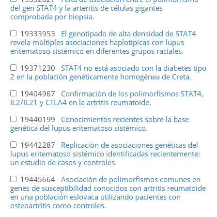
del gen STAT4 y la arteritis de células gigantes
comprobada por biopsia.
19333953
El genotipado de alta densidad de STAT4
revela múltiples asociaciones haplotípicas con lupus
eritematoso sistémico en diferentes grupos raciales.
19371230
STAT4 no está asociado con la diabetes tipo
2 en la población genéticamente homogénea de Creta.
19404967
Confirmación de los polimorfismos STAT4,
IL2/IL21 y CTLA4 en la artritis reumatoide.
19440199
Conocimientos recientes sobre la base
genética del lupus eritematoso sistémico.
19442287
Replicación de asociaciones genéticas del
lupus eritematoso sistémico identificadas recientemente:
un estudio de casos y controles.
19445664
Asociación de polimorfismos comunes en
genes de susceptibilidad conocidos con artritis reumatoide
en una población eslovaca utilizando pacientes con
osteoartritis como controles.