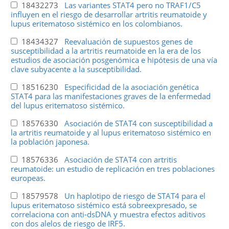
18432273
Las variantes STAT4 pero no TRAF1/C5
influyen en el riesgo de desarrollar artritis reumatoide y
lupus eritematoso sistémico en los colombianos.
18434327
Reevaluación de supuestos genes de
susceptibilidad a la artritis reumatoide en la era de los
estudios de asociación posgenómica e hipótesis de una vía
clave subyacente a la susceptibilidad.
18516230
Especificidad de la asociación genética
STAT4 para las manifestaciones graves de la enfermedad
del lupus eritematoso sistémico.
18576330
Asociación de STAT4 con susceptibilidad a
la artritis reumatoide y al lupus eritematoso sistémico en
la población japonesa.
18576336
Asociación de STAT4 con artritis
reumatoide: un estudio de replicación en tres poblaciones
europeas.
18579578
Un haplotipo de riesgo de STAT4 para el
lupus eritematoso sistémico está sobreexpresado, se
correlaciona con anti-dsDNA y muestra efectos aditivos
con dos alelos de riesgo de IRF5.