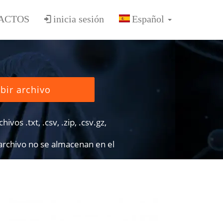
ACTOS
inicia sesión
bir archivo
ivos .txt, .csv, .zip, .csv.gz,
 archivo no se almacenan en el