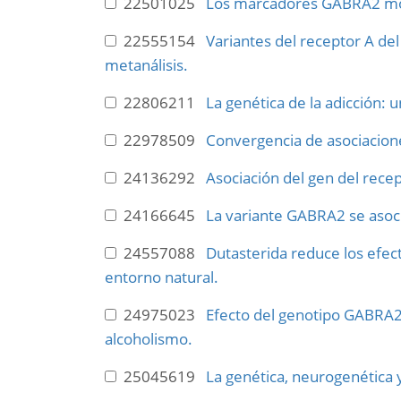
22501025
Los marcadores GABRA2 mode
22555154
Variantes del receptor A d
metanálisis.
22806211
La genética de la adicción: u
22978509
Convergencia de asociacione
24136292
Asociación del gen del rece
24166645
La variante GABRA2 se asoc
24557088
Dutasterida reduce los efec
entorno natural.
24975023
Efecto del genotipo GABRA2 
alcoholismo.
25045619
La genética, neurogenética 