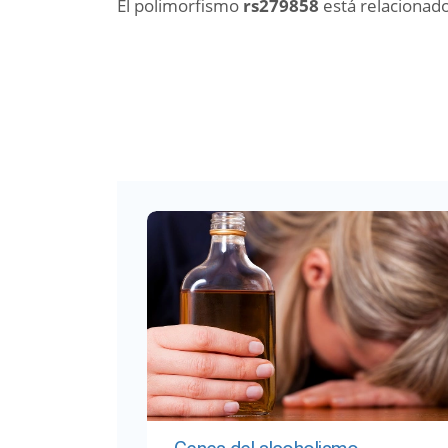
El polimorfismo
rs279858
está relacionad