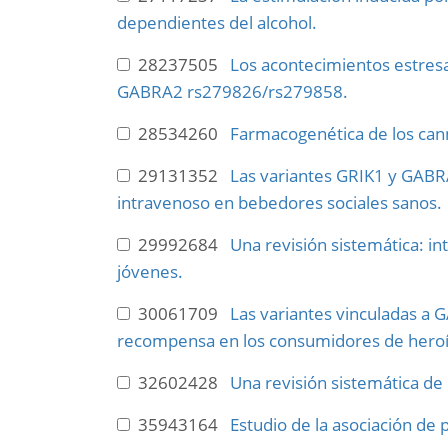
dependientes del alcohol.
28237505
Los acontecimientos estresa
GABRA2 rs279826/rs279858.
28534260
Farmacogenética de los can
29131352
Las variantes GRIK1 y GABRA2
intravenoso en bebedores sociales sanos.
29992684
Una revisión sistemática: in
jóvenes.
30061709
Las variantes vinculadas a 
recompensa en los consumidores de heroí
32602428
Una revisión sistemática de
35943164
Estudio de la asociación de