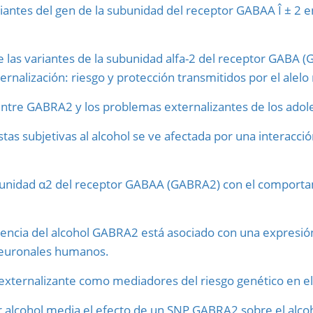
riantes del gen de la subunidad del receptor GABAA Î ± 2 
de las variantes de la subunidad alfa-2 del receptor GABA 
rnalización: riesgo y protección transmitidos por el alel
entre GABRA2 y los problemas externalizantes de los adol
stas subjetivas al alcohol se ve afectada por una interac
ubunidad α2 del receptor GABAA (GABRA2) con el comportam
dencia del alcohol GABRA2 está asociado con una expresió
euronales humanos.
ternalizante como mediadores del riesgo genético en el
r alcohol media el efecto de un SNP GABRA2 sobre el alc