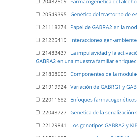
20482509
Farmacogenética del alcohol
20549395
Genética del trastorno de e
21118274
Papel de GABRA2 en la moder
21225419
Interacciones gen-ambiente:
21483437
La impulsividad y la activac
GABRA2 en una muestra familiar enriqueci
21808609
Componentes de la modulaci
21919924
Variación de GABRG1 y GABR
22011682
Enfoques farmacogenéticos pa
22048727
Genética de la señalización
22129841
Los genotipos GABRA2 y KIB