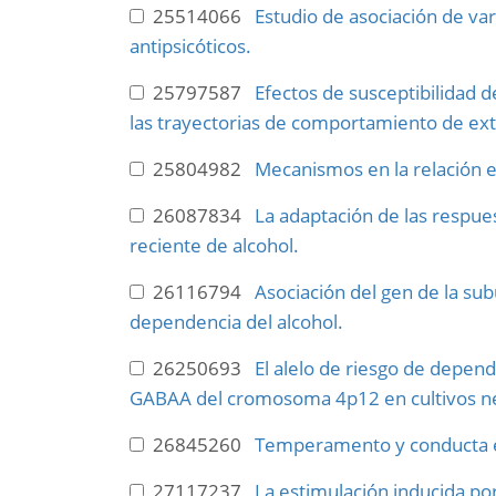
25514066
Estudio de asociación de va
antipsicóticos.
25797587
Efectos de susceptibilidad 
las trayectorias de comportamiento de exte
25804982
Mecanismos en la relación 
26087834
La adaptación de las respue
reciente de alcohol.
26116794
Asociación del gen de la s
dependencia del alcohol.
26250693
El alelo de riesgo de depen
GABAA del cromosoma 4p12 en cultivos n
26845260
Temperamento y conducta ex
27117237
La estimulación inducida po