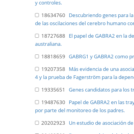
y controles.
18634760
Descubriendo genes para la (
de las oscilaciones del cerebro humano c
18727688
El papel de GABRA2 en la de
australiana.
18818659
GABRG1 y GABRA2 como pred
19207358
Más evidencia de una asoci
4 y la prueba de Fagerström para la depend
19335651
Genes candidatos para los t
19487630
Papel de GABRA2 en las tray
por parte del monitoreo de los padres.
20202923
Un estudio de asociación de