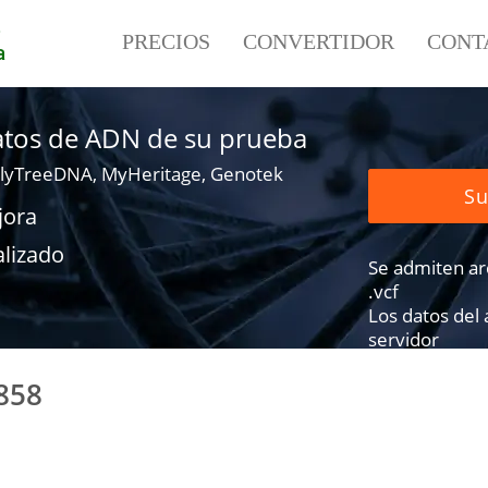
e
PRECIOS
CONVERTIDOR
CONT
a
datos de ADN de su prueba
lyTreeDNA, MyHeritage, Genotek
Su
jora
alizado
Se admiten arch
.vcf
Los datos del
servidor
858