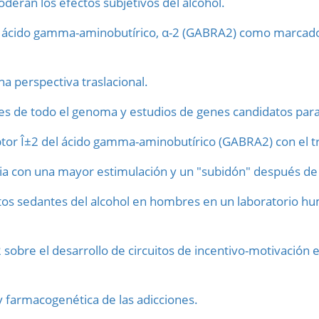
ran los efectos subjetivos del alcohol.
el ácido gamma-aminobutírico, α-2 (GABRA2) como marcador
na perspectiva traslacional.
s de todo el genoma y estudios de genes candidatos para
ptor Î±2 del ácido gamma-aminobutírico (GABRA2) con el 
ia con una mayor estimulación y un "subidón" después de 
tos sedantes del alcohol en hombres en un laboratorio h
sobre el desarrollo de circuitos de incentivo-motivación 
y farmacogenética de las adicciones.