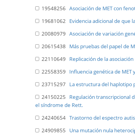
19548256
Asociación de MET con fenot
19681062
Evidencia adicional de que l
20080979
Asociación de variación gen
20615438
Más pruebas del papel de ME
22110649
Replicación de la asociació
22558359
Influencia genética de MET 
23715297
La estructura del haplotipo
24150225
Regulación transcripcional 
el síndrome de Rett.
24240654
Trastorno del espectro autis
24909855
Una mutación nula heterocigó