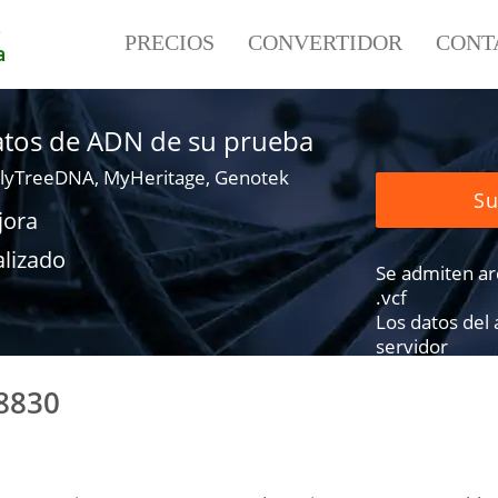
e
PRECIOS
CONVERTIDOR
CONT
a
datos de ADN de su prueba
lyTreeDNA, MyHeritage, Genotek
Su
jora
alizado
Se admiten arch
.vcf
Los datos del
servidor
8830