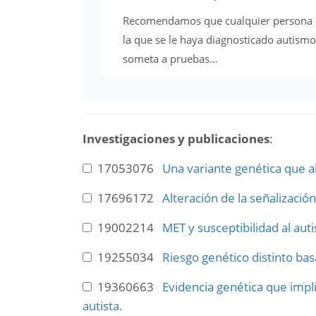
Recomendamos que cualquier persona 
la que se le haya diagnosticado autismo
someta a pruebas...
Investigaciones y publicaciones
:
17053076
Una variante genética que al
17696172
Alteración de la señalizació
19002214
MET y susceptibilidad al aut
19255034
Riesgo genético distinto bas
19360663
Evidencia genética que impli
autista.