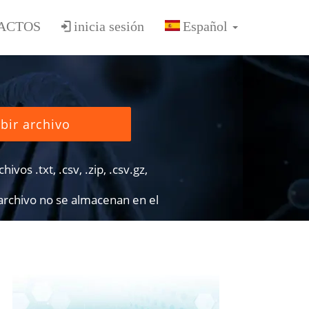
ACTOS
inicia sesión
bir archivo
ivos .txt, .csv, .zip, .csv.gz,
 archivo no se almacenan en el