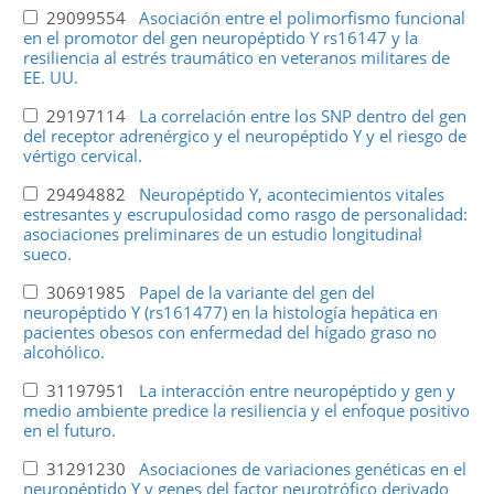
29099554
Asociación entre el polimorfismo funcional
en el promotor del gen neuropéptido Y rs16147 y la
resiliencia al estrés traumático en veteranos militares de
EE. UU.
29197114
La correlación entre los SNP dentro del gen
del receptor adrenérgico y el neuropéptido Y y el riesgo de
vértigo cervical.
29494882
Neuropéptido Y, acontecimientos vitales
estresantes y escrupulosidad como rasgo de personalidad:
asociaciones preliminares de un estudio longitudinal
sueco.
30691985
Papel de la variante del gen del
neuropéptido Y (rs161477) en la histología hepática en
pacientes obesos con enfermedad del hígado graso no
alcohólico.
31197951
La interacción entre neuropéptido y gen y
medio ambiente predice la resiliencia y el enfoque positivo
en el futuro.
31291230
Asociaciones de variaciones genéticas en el
neuropéptido Y y genes del factor neurotrófico derivado