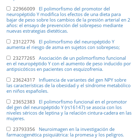
22966009
El polimorfismo del promotor del
neuropéptido Y modifica los efectos de una dieta para
bajar de peso sobre los cambios de la presión arterial en 2
años: el ensayo de prevención del sobrepeso mediante
nuevas estrategias dietéticas.
23122776
El polimorfismo del neuropéptido Y
aumenta el riesgo de asma en sujetos con sobrepeso;
23277265
Asociación de un polimorfismo funcional
en el neuropéptido Y con el aumento de peso inducido por
antipsicóticos en pacientes con esquizofrenia.
23624317
Influencia de variantes del gen NPY sobre
las características de la obesidad y el síndrome metabólico
en niños españoles.
23652383
El polimorfismo funcional en el promotor
del gen del neuropéptido Y (rs16147) se asocia con los
niveles séricos de leptina y la relación cintura-cadera en las
mujeres.
23793356
Neuroimagen en la investigación de
farmacogenética psiquiátrica: la promesa y los peligros.