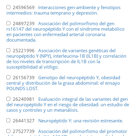
24596569
Interacciones gen-ambiente y fenotipos
intermedios: trauma temprano y depresión.
24897239
Asociación del polimorfismo del gen
rs16147 del neuropéptido Y con el síndrome metabólico
en pacientes con enfermedad arterial coronaria
documentada.
25221996
Asociación de variantes genéticas del
neuropéptido Y (NPY), interleucina-1B (IL1B) y correlación
de los niveles de transcripción de IL1B con la
susceptibilidad al vitíligo.
26156739
Genotipo del neuropéptido Y, obesidad
central y distribución de la grasa abdominal: el ensayo
POUNDS LOST.
26240981
Evaluación integral de las variantes del gen
del neuropéptido Y en el riesgo de obesidad: un estudio de
casos y controles y un metanálisis.
26441327
Neuropéptido Y: una revisión estresante.
27527739
Asociación del polimorfismo del promotor