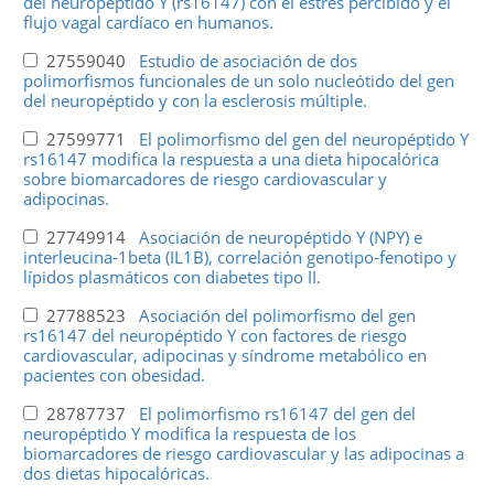
del neuropéptido Y (rs16147) con el estrés percibido y el
flujo vagal cardíaco en humanos.
27559040
Estudio de asociación de dos
polimorfismos funcionales de un solo nucleótido del gen
del neuropéptido y con la esclerosis múltiple.
27599771
El polimorfismo del gen del neuropéptido Y
rs16147 modifica la respuesta a una dieta hipocalórica
sobre biomarcadores de riesgo cardiovascular y
adipocinas.
27749914
Asociación de neuropéptido Y (NPY) e
interleucina-1beta (IL1B), correlación genotipo-fenotipo y
lípidos plasmáticos con diabetes tipo II.
27788523
Asociación del polimorfismo del gen
rs16147 del neuropéptido Y con factores de riesgo
cardiovascular, adipocinas y síndrome metabólico en
pacientes con obesidad.
28787737
El polimorfismo rs16147 del gen del
neuropéptido Y modifica la respuesta de los
biomarcadores de riesgo cardiovascular y las adipocinas a
dos dietas hipocalóricas.