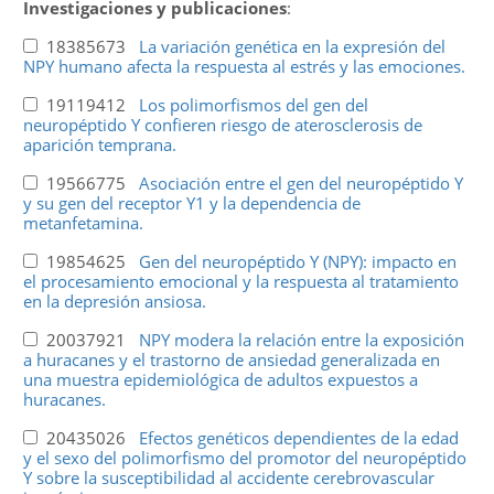
Investigaciones y publicaciones
:
18385673
La variación genética en la expresión del
NPY humano afecta la respuesta al estrés y las emociones.
19119412
Los polimorfismos del gen del
neuropéptido Y confieren riesgo de aterosclerosis de
aparición temprana.
19566775
Asociación entre el gen del neuropéptido Y
y su gen del receptor Y1 y la dependencia de
metanfetamina.
19854625
Gen del neuropéptido Y (NPY): impacto en
el procesamiento emocional y la respuesta al tratamiento
en la depresión ansiosa.
20037921
NPY modera la relación entre la exposición
a huracanes y el trastorno de ansiedad generalizada en
una muestra epidemiológica de adultos expuestos a
huracanes.
20435026
Efectos genéticos dependientes de la edad
y el sexo del polimorfismo del promotor del neuropéptido
Y sobre la susceptibilidad al accidente cerebrovascular