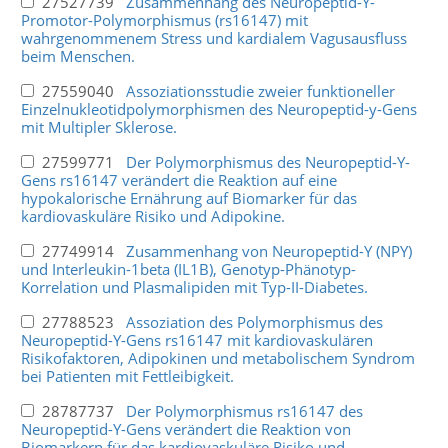
27527739
Zusammenhang des Neuropeptid-Y-
Promotor-Polymorphismus (rs16147) mit
wahrgenommenem Stress und kardialem Vagusausfluss
beim Menschen.
27559040
Assoziationsstudie zweier funktioneller
Einzelnukleotidpolymorphismen des Neuropeptid-y-Gens
mit Multipler Sklerose.
27599771
Der Polymorphismus des Neuropeptid-Y-
Gens rs16147 verändert die Reaktion auf eine
hypokalorische Ernährung auf Biomarker für das
kardiovaskuläre Risiko und Adipokine.
27749914
Zusammenhang von Neuropeptid-Y (NPY)
und Interleukin-1beta (IL1B), Genotyp-Phänotyp-
Korrelation und Plasmalipiden mit Typ-II-Diabetes.
27788523
Assoziation des Polymorphismus des
Neuropeptid-Y-Gens rs16147 mit kardiovaskulären
Risikofaktoren, Adipokinen und metabolischem Syndrom
bei Patienten mit Fettleibigkeit.
28787737
Der Polymorphismus rs16147 des
Neuropeptid-Y-Gens verändert die Reaktion von
Biomarkern für das kardiovaskuläre Risiko und