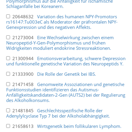
Polymorphismus auf die Anfälligkeit für ischämische
Schlaganfälle bei Koreanern.
20648632
Variation des humanen NPY-Promotors
rs16147:Tu003eC als Moderator der präfrontalen NPY-
Genexpression und des negativen Affekts.
21273004
Eine Wechselwirkung zwischen einem
Neuropeptid-Y-Gen-Polymorphismus und frühen
Widrigkeiten moduliert endokrine Stressreaktionen.
21300944
Emotionsverarbeitung, schwere Depression
und funktionelle genetische Variation des Neuropeptids Y.
21333900
Die Rolle der Genetik bei IBS.
21471458
Genomweite Assoziationen und genetische
Funktionsstudien identifizieren das Autismus-
Anfälligkeitskandidaten-2-Gen (AUTS2) bei der Regulierung
des Alkoholkonsums.
21481845
Geschlechtsspezifische Rolle der
Adenylylcyclase Typ 7 bei der Alkoholabhängigkeit.
21658613
Wirtsgenetik beim follikulären Lymphom.