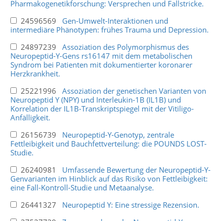
Pharmakogenetikforschung: Versprechen und Fallstricke.
24596569
Gen-Umwelt-Interaktionen und
intermediäre Phänotypen: frühes Trauma und Depression.
24897239
Assoziation des Polymorphismus des
Neuropeptid-Y-Gens rs16147 mit dem metabolischen
Syndrom bei Patienten mit dokumentierter koronarer
Herzkrankheit.
25221996
Assoziation der genetischen Varianten von
Neuropeptid Y (NPY) und Interleukin-1B (IL1B) und
Korrelation der IL1B-Transkriptspiegel mit der Vitiligo-
Anfälligkeit.
26156739
Neuropeptid-Y-Genotyp, zentrale
Fettleibigkeit und Bauchfettverteilung: die POUNDS LOST-
Studie.
26240981
Umfassende Bewertung der Neuropeptid-Y-
Genvarianten im Hinblick auf das Risiko von Fettleibigkeit:
eine Fall-Kontroll-Studie und Metaanalyse.
26441327
Neuropeptid Y: Eine stressige Rezension.