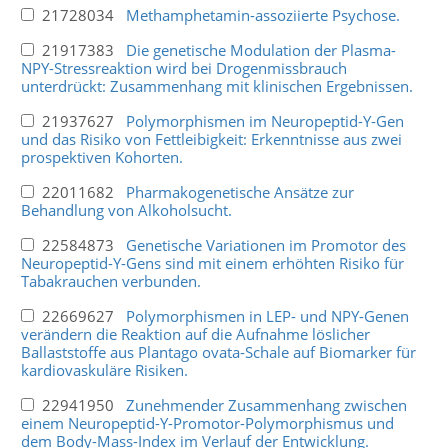
21728034
Methamphetamin-assoziierte Psychose.
21917383
Die genetische Modulation der Plasma-
NPY-Stressreaktion wird bei Drogenmissbrauch
unterdrückt: Zusammenhang mit klinischen Ergebnissen.
21937627
Polymorphismen im Neuropeptid-Y-Gen
und das Risiko von Fettleibigkeit: Erkenntnisse aus zwei
prospektiven Kohorten.
22011682
Pharmakogenetische Ansätze zur
Behandlung von Alkoholsucht.
22584873
Genetische Variationen im Promotor des
Neuropeptid-Y-Gens sind mit einem erhöhten Risiko für
Tabakrauchen verbunden.
22669627
Polymorphismen in LEP- und NPY-Genen
verändern die Reaktion auf die Aufnahme löslicher
Ballaststoffe aus Plantago ovata-Schale auf Biomarker für
kardiovaskuläre Risiken.
22941950
Zunehmender Zusammenhang zwischen
einem Neuropeptid-Y-Promotor-Polymorphismus und
dem Body-Mass-Index im Verlauf der Entwicklung.