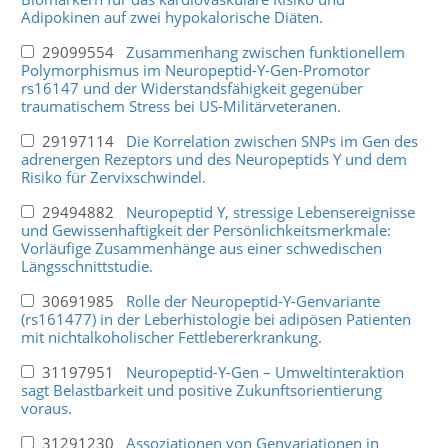
Adipokinen auf zwei hypokalorische Diäten.
29099554
Zusammenhang zwischen funktionellem
Polymorphismus im Neuropeptid-Y-Gen-Promotor
rs16147 und der Widerstandsfähigkeit gegenüber
traumatischem Stress bei US-Militärveteranen.
29197114
Die Korrelation zwischen SNPs im Gen des
adrenergen Rezeptors und des Neuropeptids Y und dem
Risiko für Zervixschwindel.
29494882
Neuropeptid Y, stressige Lebensereignisse
und Gewissenhaftigkeit der Persönlichkeitsmerkmale:
Vorläufige Zusammenhänge aus einer schwedischen
Längsschnittstudie.
30691985
Rolle der Neuropeptid-Y-Genvariante
(rs161477) in der Leberhistologie bei adipösen Patienten
mit nichtalkoholischer Fettlebererkrankung.
31197951
Neuropeptid-Y-Gen – Umweltinteraktion
sagt Belastbarkeit und positive Zukunftsorientierung
voraus.
31291230
Assoziationen von Genvariationen in