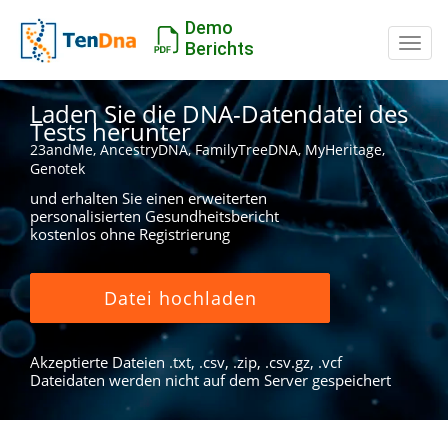
Demo
Schal
Berichts
Laden Sie die DNA-Datendatei des
Tests herunter
23andMe, AncestryDNA, FamilyTreeDNA, MyHeritage,
Genotek
und erhalten Sie einen erweiterten
personalisierten Gesundheitsbericht
kostenlos ohne Registrierung
Datei hochladen
Akzeptierte Dateien .txt, .csv, .zip, .csv.gz, .vcf
Dateidaten werden nicht auf dem Server gespeichert