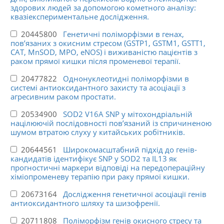
здорових людей за допомогою кометного аналізу:
квазіекспериментальне дослідження.
20445800
Генетичні поліморфізми в генах,
пов’язаних з окисним стресом (GSTP1, GSTM1, GSTT1,
CAT, MnSOD, MPO, eNOS) і виживаністю пацієнтів з
раком прямої кишки після променевої терапії.
20477822
Однонуклеотидні поліморфізми в
системі антиоксидантного захисту та асоціації з
агресивним раком простати.
20534900
SOD2 V16A SNP у мітохондріальній
націлюючій послідовності пов’язаний із спричиненою
шумом втратою слуху у китайських робітників.
20644561
Широкомасштабний підхід до генів-
кандидатів ідентифікує SNP у SOD2 та IL13 як
прогностичні маркери відповіді на передопераційну
хіміопроменеву терапію при раку прямої кишки.
20673164
Дослідження генетичної асоціації генів
антиоксидантного шляху та шизофренії.
20711808
Поліморфізм генів окисного стресу та