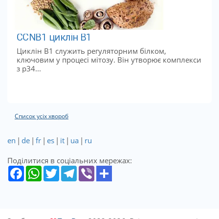
CCNB1 циклін B1
Циклін B1 служить регуляторним білком,
ключовим у процесі мітозу. Він утворює комплекси
з p34...
Список усіх хвороб
en
|
de
|
fr
|
es
|
it
|
ua
|
ru
Поділитися в соціальних мережах: