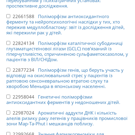
перебуванням у психіатричних установах:
проспективне дослідження.
22661588
Поліморфізм антиоксидантного
ферменту та нейропсихологічні наслідки у тих, хто
пережив медуллобластому: звіт із дослідження дітей,
які пережили рак у дітей.
22824134
Поліморфізм каталітичної субодиниці
глутаматцистеїнової лігази (GCLC) пов’язаний із
гіперчутливістю, спричиненою сульфаметоксазолом, у
пацієнтів з ВІЛ/СНІДом.
22877234
Поліморфізм генів, що беруть участь у
відповіді на окислювальний стрес у пацієнтів із
раптовою сенсоневральною втратою слуху та
хворобою Меньєра в японському населенні.
22958044
Генетичні поліморфізми
антиоксидантних ферментів у недоношених дітей.
22987024
Ароматичні аддукти ДНК і кількість
алелів ризику раку легенів у працівників промислової
зони Map-Ta-Phut і мешканців поблизу.
22992668
Знання фармакогеноміки для