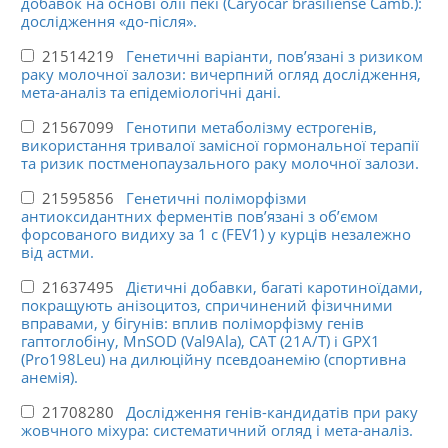
добавок на основі олії пекі (Caryocar brasiliense Camb.):
дослідження «до-після».
21514219
Генетичні варіанти, пов’язані з ризиком
раку молочної залози: вичерпний огляд дослідження,
мета-аналіз та епідеміологічні дані.
21567099
Генотипи метаболізму естрогенів,
використання тривалої замісної гормональної терапії
та ризик постменопаузального раку молочної залози.
21595856
Генетичні поліморфізми
антиоксидантних ферментів пов’язані з об’ємом
форсованого видиху за 1 с (FEV1) у курців незалежно
від астми.
21637495
Дієтичні добавки, багаті каротиноїдами,
покращують анізоцитоз, спричинений фізичними
вправами, у бігунів: вплив поліморфізму генів
гаптоглобіну, MnSOD (Val9Ala), CAT (21A/T) і GPX1
(Pro198Leu) на дилюційну псевдоанемію (спортивна
анемія).
21708280
Дослідження генів-кандидатів при раку
жовчного міхура: систематичний огляд і мета-аналіз.