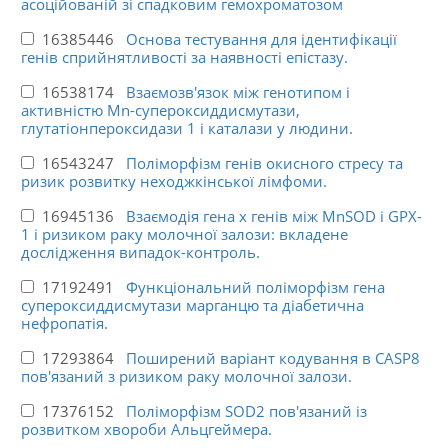
асоційованій зі спадковим гемохроматозом
16385446
Основа тестування для ідентифікації
генів сприйнятливості за наявності епістазу.
16538174
Взаємозв'язок між генотипом і
активністю Mn-супероксиддисмутази,
глутатіонпероксидази 1 і каталази у людини.
16543247
Поліморфізм генів окисного стресу та
ризик розвитку неходжкінської лімфоми.
16945136
Взаємодія гена х генів між MnSOD і GPX-
1 і ризиком раку молочної залози: вкладене
дослідження випадок-контроль.
17192491
Функціональний поліморфізм гена
супероксиддисмутази марганцю та діабетична
нефропатія.
17293864
Поширений варіант кодування в CASP8
пов'язаний з ризиком раку молочної залози.
17376152
Поліморфізм SOD2 пов'язаний із
розвитком хвороби Альцгеймера.