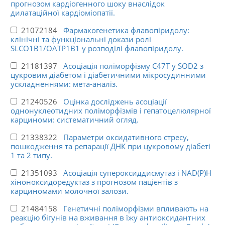
прогнозом кардіогенного шоку внаслідок
дилатаційної кардіоміопатії.
21072184
Фармакогенетика флавопіридолу:
клінічні та функціональні докази ролі
SLCO1B1/OATP1B1 у розподілі флавопіридолу.
21181397
Асоціація поліморфізму C47T у SOD2 з
цукровим діабетом і діабетичними мікросудинними
ускладненнями: мета-аналіз.
21240526
Оцінка досліджень асоціації
однонуклеотидних поліморфізмів і гепатоцелюлярної
карциноми: систематичний огляд.
21338322
Параметри оксидативного стресу,
пошкодження та репарації ДНК при цукровому діабеті
1 та 2 типу.
21351093
Асоціація супероксиддисмутаз і NAD(P)H
хіноноксидоредуктаз з прогнозом пацієнтів з
карциномами молочної залози.
21484158
Генетичні поліморфізми впливають на
реакцію бігунів на вживання в їжу антиоксидантних