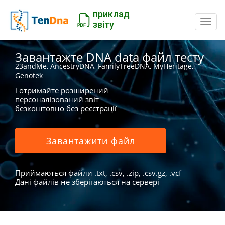
приклад
Пере
звіту
Завантажте DNA data файл тесту
23andMe, AncestryDNA, FamilyTreeDNA, MyHeritage,
Genotek
і отримайте розширений
персоналізований звіт
безкоштовно без реєстрації
Завантажити файл
Приймаються файли .txt, .csv, .zip, .csv.gz, .vcf
Дані файлів не зберігаються на сервері