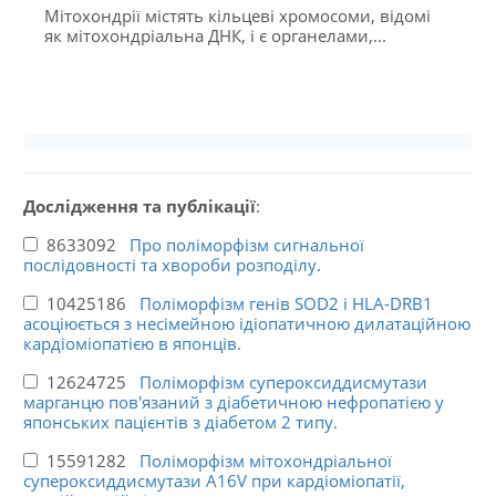
Мітохондрії містять кільцеві хромосоми, відомі
як мітохондріальна ДНК, і є органелами,...
Дослідження та публікації
:
8633092
Про поліморфізм сигнальної
послідовності та хвороби розподілу.
10425186
Поліморфізм генів SOD2 і HLA-DRB1
асоціюється з несімейною ідіопатичною дилатаційною
кардіоміопатією в японців.
12624725
Поліморфізм супероксиддисмутази
марганцю пов'язаний з діабетичною нефропатією у
японських пацієнтів з діабетом 2 типу.
15591282
Поліморфізм мітохондріальної
супероксиддисмутази A16V при кардіоміопатії,