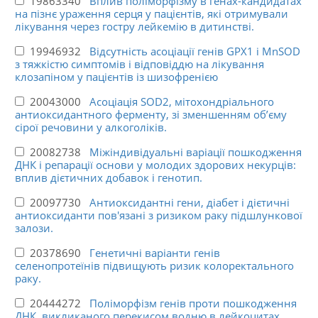
19863340
Вплив поліморфізму в генах-кандидатах
на пізнє ураження серця у пацієнтів, які отримували
лікування через гостру лейкемію в дитинстві.
19946932
Відсутність асоціації генів GPX1 і MnSOD
з тяжкістю симптомів і відповіддю на лікування
клозапіном у пацієнтів із шизофренією
20043000
Асоціація SOD2, мітохондріального
антиоксидантного ферменту, зі зменшенням об’єму
сірої речовини у алкоголіків.
20082738
Міжіндивідуальні варіації пошкодження
ДНК і репарації основи у молодих здорових некурців:
вплив дієтичних добавок і генотип.
20097730
Антиоксидантні гени, діабет і дієтичні
антиоксиданти пов'язані з ризиком раку підшлункової
залози.
20378690
Генетичні варіанти генів
селенопротеїнів підвищують ризик колоректального
раку.
20444272
Поліморфізм генів проти пошкодження
ДНК, викликаного перекисом водню в лейкоцитах