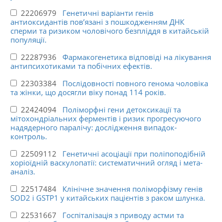
22206979
Генетичні варіанти генів
антиоксидантів пов’язані з пошкодженням ДНК
сперми та ризиком чоловічого безпліддя в китайській
популяції.
22287936
Фармакогенетика відповіді на лікування
антипсихотиками та побічних ефектів.
22303384
Послідовності повного генома чоловіка
та жінки, що досягли віку понад 114 років.
22424094
Поліморфні гени детоксикації та
мітохондріальних ферментів і ризик прогресуючого
надядерного паралічу: дослідження випадок-
контроль.
22509112
Генетичні асоціації при поліпоподібній
хоріоїдній васкулопатії: систематичний огляд і мета-
аналіз.
22517484
Клінічне значення поліморфізму генів
SOD2 і GSTP1 у китайських пацієнтів з раком шлунка.
22531667
Госпіталізація з приводу астми та