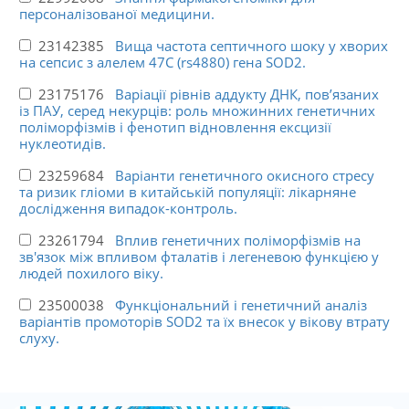
персоналізованої медицини.
23142385
Вища частота септичного шоку у хворих
на сепсис з алелем 47C (rs4880) гена SOD2.
23175176
Варіації рівнів аддукту ДНК, пов’язаних
із ПАУ, серед некурців: роль множинних генетичних
поліморфізмів і фенотип відновлення ексцизії
нуклеотидів.
23259684
Варіанти генетичного окисного стресу
та ризик гліоми в китайській популяції: лікарняне
дослідження випадок-контроль.
23261794
Вплив генетичних поліморфізмів на
зв'язок між впливом фталатів і легеневою функцією у
людей похилого віку.
23500038
Функціональний і генетичний аналіз
варіантів промоторів SOD2 та їх внесок у вікову втрату
слуху.