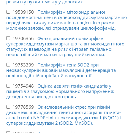
розвитку пухлин мозку у дорослих.
19509150
Поліморфізм мітохондріальної
послідовності-мішені в супероксиддисмутазі марганцю
передбачає нижчу виживаність пацієнтів з раком
молочної залози, які отримували циклофосфамід.
19706356
Функціональний поліморфізм
супероксиддисмутази марганцю та антиоксидантного
статусу: їх взаємодія на ризик інтраепітеліальної
неоплазії шийки матки та раку шийки матки.
19753309
Поліморфізм гена SOD2 при
неоваскулярній віковій макулярній дегенерації та
поліпоподібній хоріоїдній васкулопатії.
19754948
Оцінка дев'яти генів-кандидатів у
пацієнтів з глаукомою нормального напруження:
дослідження випадок-контроль.
19778569
Окислювальний стрес при пізній
дискінезії: дослідження генетичної асоціації та мета-
аналіз генів NADPH хініноксидоредуктази 1 (NQO1) і
супероксиддисмутази 2 (SOD2, MnSOD).