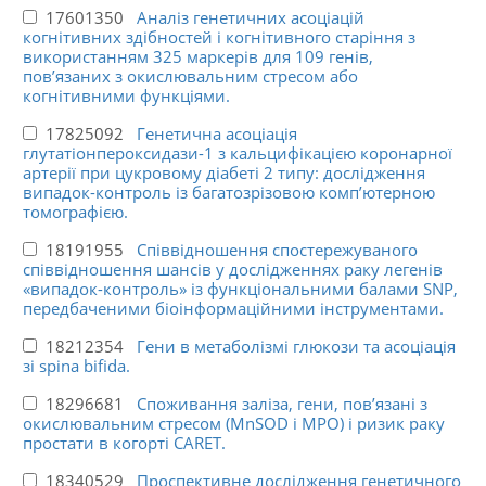
17601350
Аналіз генетичних асоціацій
когнітивних здібностей і когнітивного старіння з
використанням 325 маркерів для 109 генів,
пов’язаних з окислювальним стресом або
когнітивними функціями.
17825092
Генетична асоціація
глутатіонпероксидази-1 з кальцифікацією коронарної
артерії при цукровому діабеті 2 типу: дослідження
випадок-контроль із багатозрізовою комп’ютерною
томографією.
18191955
Співвідношення спостережуваного
співвідношення шансів у дослідженнях раку легенів
«випадок-контроль» із функціональними балами SNP,
передбаченими біоінформаційними інструментами.
18212354
Гени в метаболізмі глюкози та асоціація
зі spina bifida.
18296681
Споживання заліза, гени, пов’язані з
окислювальним стресом (MnSOD і MPO) і ризик раку
простати в когорті CARET.
18340529
Проспективне дослідження генетичного