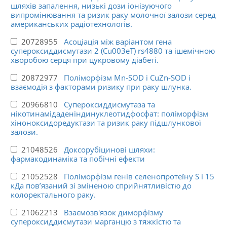
шляхів запалення, низькі дози іонізуючого
випромінювання та ризик раку молочної залози серед
американських радіотехнологів.
20728955
Асоціація між варіантом гена
супероксиддисмутази 2 (Cu003eT) rs4880 та ішемічною
хворобою серця при цукровому діабеті.
20872977
Поліморфізм Mn-SOD і CuZn-SOD і
взаємодія з факторами ризику при раку шлунка.
20966810
Супероксиддисмутаза та
нікотинамідаденіндинуклеотидфосфат: поліморфізм
хіноноксидоредуктази та ризик раку підшлункової
залози.
21048526
Доксорубіцинові шляхи:
фармакодинаміка та побічні ефекти
21052528
Поліморфізм генів селенопротеїну S і 15
кДа пов’язаний зі зміненою сприйнятливістю до
колоректального раку.
21062213
Взаємозв'язок диморфізму
супероксиддисмутази марганцю з тяжкістю та