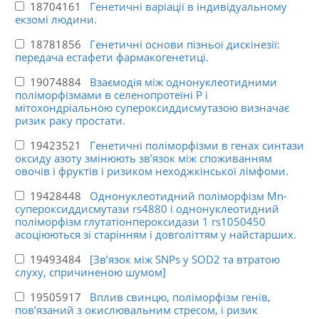
18704161
Генетичні варіації в індивідуальному
екзомі людини.
18781856
Генетичні основи пізньої дискінезії:
передача естафети фармакогенетиці.
19074884
Взаємодія між однонуклеотидними
поліморфізмами в селенопротеїні Р і
мітохондріальною супероксиддисмутазою визначає
ризик раку простати.
19423521
Генетичні поліморфізми в генах синтази
оксиду азоту змінюють зв’язок між споживанням
овочів і фруктів і ризиком неходжкінської лімфоми.
19428448
Однонуклеотидний поліморфізм Mn-
супероксиддисмутази rs4880 і однонуклеотидний
поліморфізм глутатіонпероксидази 1 rs1050450
асоціюються зі старінням і довголіттям у найстарших.
19493484
[Зв’язок між SNPs у SOD2 та втратою
слуху, спричиненою шумом]
19505917
Вплив свинцю, поліморфізм генів,
пов’язаний з окислювальним стресом, і ризик