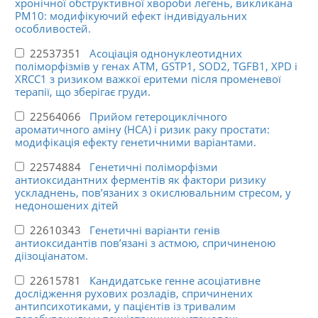
хронічної обструктивної хвороби легень, викликана
PM10: модифікуючий ефект індивідуальних
особливостей.
22537351
Асоціація однонуклеотидних
поліморфізмів у генах ATM, GSTP1, SOD2, TGFB1, XPD і
XRCC1 з ризиком важкої еритеми після променевої
терапії, що зберігає груди.
22564066
Прийом гетероциклічного
ароматичного аміну (HCA) і ризик раку простати:
модифікація ефекту генетичними варіантами.
22574884
Генетичні поліморфізми
антиоксидантних ферментів як фактори ризику
ускладнень, пов’язаних з окислювальним стресом, у
недоношених дітей
22610343
Генетичні варіанти генів
антиоксидантів пов’язані з астмою, спричиненою
діізоціанатом.
22615781
Кандидатське генне асоціативне
дослідження рухових розладів, спричинених
антипсихотиками, у пацієнтів із тривалим