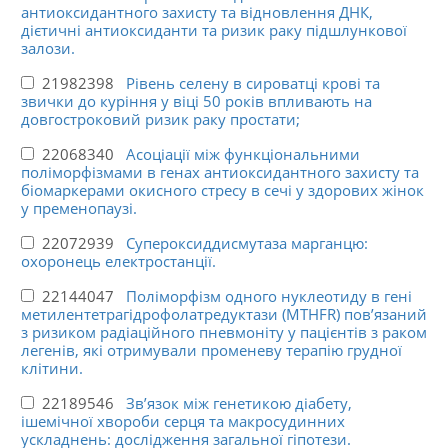
антиоксидантного захисту та відновлення ДНК,
дієтичні антиоксиданти та ризик раку підшлункової
залози.
21982398
Рівень селену в сироватці крові та
звички до куріння у віці 50 років впливають на
довгостроковий ризик раку простати;
22068340
Асоціації між функціональними
поліморфізмами в генах антиоксидантного захисту та
біомаркерами окисного стресу в сечі у здорових жінок
у пременопаузі.
22072939
Супероксиддисмутаза марганцю:
охоронець електростанції.
22144047
Поліморфізм одного нуклеотиду в гені
метилентетрагідрофолатредуктази (MTHFR) пов’язаний
з ризиком радіаційного пневмоніту у пацієнтів з раком
легенів, які отримували променеву терапію грудної
клітини.
22189546
Зв’язок між генетикою діабету,
ішемічної хвороби серця та макросудинних
ускладнень: дослідження загальної гіпотези.