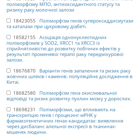
поліморфізму МПО, антиоксидантного статусу та
ризику раку молочної залози
18423055
Поліморфізм генів супероксиддисмутази
та каталази при цукровому діабеті.
18582155
Асоціація однонуклеотидних
поліморфізмів у SOD2, XRCC1 та XRCC3 із
сприйнятливістю до розвитку побічних ефектів у
результаті променевої терапії раку передміхурової
залози.
18676870
Варіанти генів запалення та ризик раку
жовчних шляхів і каменів: популяційне дослідження в
Китаї.
18682580
Поліморфізм гена окислювальної
відповіді та ризик розвитку пухлин мозку у дорослих.
18698231
Поліморфізми, що впливають на
транскрипцію генів і процесинг мРНК у
фармакогенетичних генах-кандидатах: виявлення
через дисбаланс алельної експресії в тканинах-
мішенях людини.