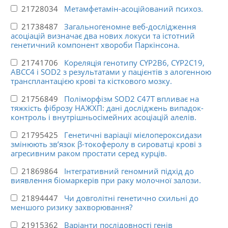
21728034
Метамфетамін-асоційований психоз.
21738487
Загальногеномне веб-дослідження
асоціацій визначає два нових локуси та істотний
генетичний компонент хвороби Паркінсона.
21741706
Кореляція генотипу CYP2B6, CYP2C19,
ABCC4 і SOD2 з результатами у пацієнтів з алогенною
трансплантацією крові та кісткового мозку.
21756849
Поліморфізм SOD2 C47T впливає на
тяжкість фіброзу НАЖХП: дані досліджень випадок-
контроль і внутрішньосімейних асоціацій алелів.
21795425
Генетичні варіації мієлопероксидази
змінюють зв’язок β-токоферолу в сироватці крові з
агресивним раком простати серед курців.
21869864
Інтегративний геномний підхід до
виявлення біомаркерів при раку молочної залози.
21894447
Чи довголітні генетично схильні до
меншого ризику захворювання?
21915362
Варіанти послідовності генів