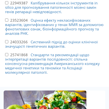
22949387
Калібрування кількох інструментів in
silico для прогнозування патогенності місенс-замін
генів репарації невідповідності.
23523604
Оцінка ефекту некласифікованих
варіантів, ідентифікованих у генах MMR за допомогою
фенотипових ознак, біоінформаційного прогнозу та
аналізів РНК.
24033266
Системний підхід до оцінки клінічної
значущості генетичних варіантів.
25741868
Стандарти та рекомендації щодо
інтерпретації варіантів послідовності: спільна
консенсусна рекомендація Американського коледжу
медичної генетики та геноміки та Асоціації
молекулярної патології.