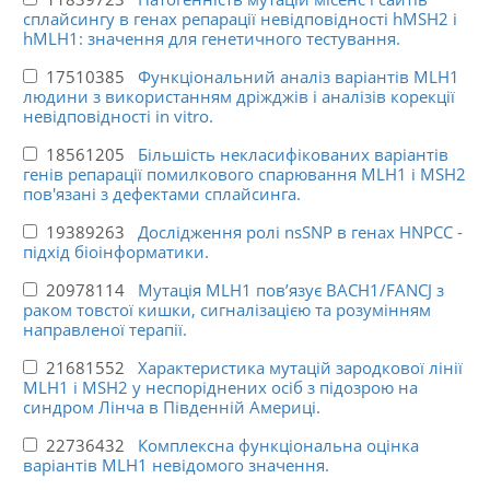
сплайсингу в генах репарації невідповідності hMSH2 і
hMLH1: значення для генетичного тестування.
17510385
Функціональний аналіз варіантів MLH1
людини з використанням дріжджів і аналізів корекції
невідповідності in vitro.
18561205
Більшість некласифікованих варіантів
генів репарації помилкового спарювання MLH1 і MSH2
пов'язані з дефектами сплайсинга.
19389263
Дослідження ролі nsSNP в генах HNPCC -
підхід біоінформатики.
20978114
Мутація MLH1 пов’язує BACH1/FANCJ з
раком товстої кишки, сигналізацією та розумінням
направленої терапії.
21681552
Характеристика мутацій зародкової лінії
MLH1 і MSH2 у неспоріднених осіб з підозрою на
синдром Лінча в Південній Америці.
22736432
Комплексна функціональна оцінка
варіантів MLH1 невідомого значення.