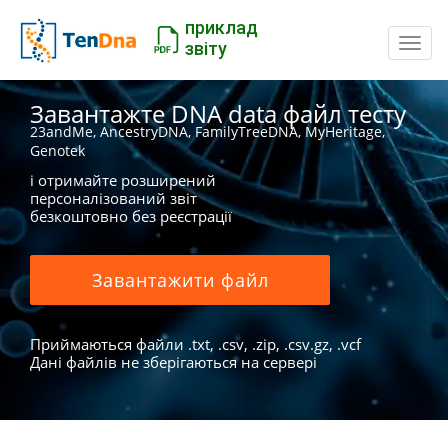
приклад
Пере
звіту
Завантажте DNA data файл тесту
23andMe, AncestryDNA, FamilyTreeDNA, MyHeritage,
Genotek
і отримайте розширений
персоналізований звіт
безкоштовно без реєстрації
Завантажити файл
Приймаються файли .txt, .csv, .zip, .csv.gz, .vcf
Дані файлів не зберігаються на сервері