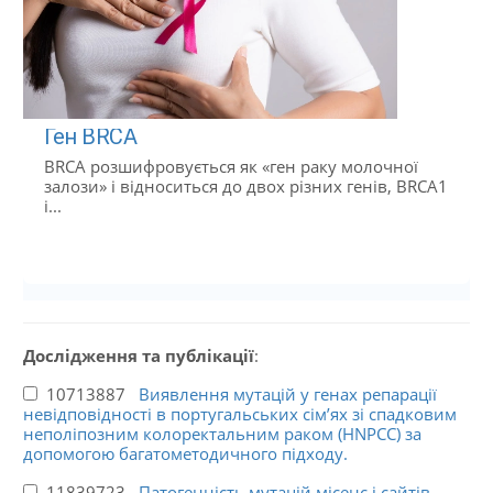
Ген BRCA
BRCA розшифровується як «ген раку молочної
залози» і відноситься до двох різних генів, BRCA1
і...
Дослідження та публікації
:
10713887
Виявлення мутацій у генах репарації
невідповідності в португальських сім’ях зі спадковим
неполіпозним колоректальним раком (HNPCC) за
допомогою багатометодичного підходу.
11839723
Патогенність мутацій місенс і сайтів