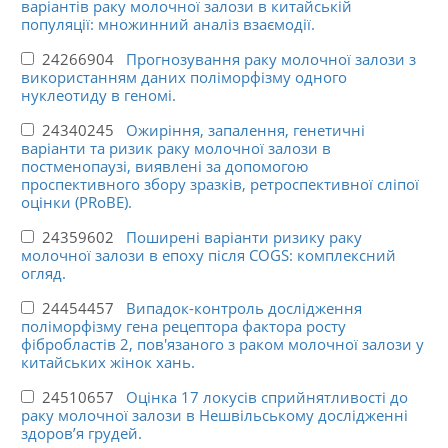
варіантів раку молочної залози в китайській
популяції: множинний аналіз взаємодії.
24266904
Прогнозування раку молочної залози з
використанням даних поліморфізму одного
нуклеотиду в геномі.
24340245
Ожиріння, запалення, генетичні
варіанти та ризик раку молочної залози в
постменопаузі, виявлені за допомогою
проспективного збору зразків, ретроспективної сліпої
оцінки (PRoBE).
24359602
Поширені варіанти ризику раку
молочної залози в епоху після COGS: комплексний
огляд.
24454457
Випадок-контроль дослідження
поліморфізму гена рецептора фактора росту
фібробластів 2, пов'язаного з раком молочної залози у
китайських жінок хань.
24510657
Оцінка 17 локусів сприйнятливості до
раку молочної залози в Нешвільському дослідженні
здоров’я грудей.