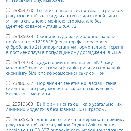
23354978
Генетичні варіанти, пов’язані з ризиком
раку молочної залози для ашкеназьких єврейських
жінок із сильною сімейною історією, але без
ідентифікованої мутації BRCA1/2.
23435034
Схильність до раку молочної залози,
пов’язана з rs1219648 (рецептор фактора росту
фібробластів 2) і використанням гормональної терапії
в постменопаузі в популяційному дослідженні в США.
23474973
Додатковий вплив панелі SNP раку
молочної залози на класифікацію ризику в популяції
скринінгу білих та афроамериканських жінок.
23486537
Порівняння генетичної варіації генів
схильності до раку молочної залози в популяціях
Китаю та Німеччини.
23519603
Вибір змінної та оцінка в узагальнених
лінійних моделях із безшовним L(0) штрафом.
23535825
Загальні генетичні детермінанти ризику
раку молочної залози у жінок Східної Азії: спільне
дослідження 23 637 випадків раку молочної залози та