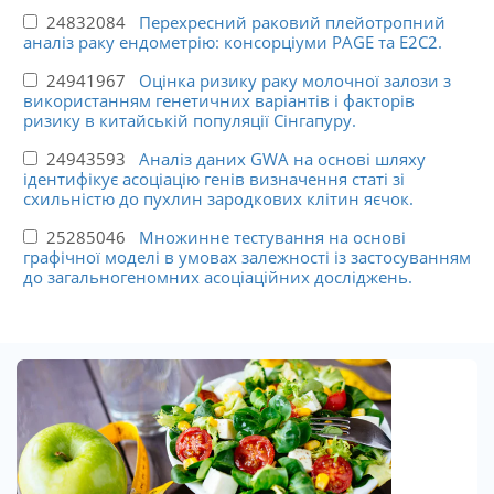
24832084
Перехресний раковий плейотропний
аналіз раку ендометрію: консорціуми PAGE та E2C2.
24941967
Оцінка ризику раку молочної залози з
використанням генетичних варіантів і факторів
ризику в китайській популяції Сінгапуру.
24943593
Аналіз даних GWA на основі шляху
ідентифікує асоціацію генів визначення статі зі
схильністю до пухлин зародкових клітин яєчок.
25285046
Множинне тестування на основі
графічної моделі в умовах залежності із застосуванням
до загальногеномних асоціаційних досліджень.