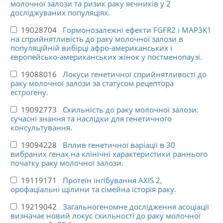
молочної залози та ризик раку яєчників у 2
досліджуваних популяціях.
19028704
Гормонозалежні ефекти FGFR2 і MAP3K1
на сприйнятливість до раку молочної залози в
популяційній вибірці афро-американських і
європейсько-американських жінок у постменопаузі.
19088016
Локуси генетичної сприйнятливості до
раку молочної залози за статусом рецептора
естрогену.
19092773
Схильність до раку молочної залози:
сучасні знання та наслідки для генетичного
консультування.
19094228
Вплив генетичної варіації в 30
вибраних генах на клінічні характеристики раннього
початку раку молочної залози.
19119171
Протеїн інгібування AXIS 2,
орофаціальні щілини та сімейна історія раку.
19219042
Загальногеномне дослідження асоціації
визначає новий локус схильності до раку молочної