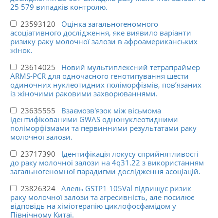
25 579 випадків контролю.
23593120
Оцінка загальногеномного
асоціативного дослідження, яке виявило варіанти
ризику раку молочної залози в афроамериканських
жінок.
23614025
Новий мультиплексний тетрапраймер
ARMS-PCR для одночасного генотипування шести
одиночних нуклеотидних поліморфізмів, пов’язаних
із жіночими раковими захворюваннями.
23635555
Взаємозв'язок між вісьмома
ідентифікованими GWAS однонуклеотидними
поліморфізмами та первинними результатами раку
молочної залози.
23717390
Ідентифікація локусу сприйнятливості
до раку молочної залози на 4q31.22 з використанням
загальногеномної парадигми дослідження асоціацій.
23826324
Алель GSTP1 105Val підвищує ризик
раку молочної залози та агресивність, але посилює
відповідь на хіміотерапію циклофосфамідом у
Північному Китаї.