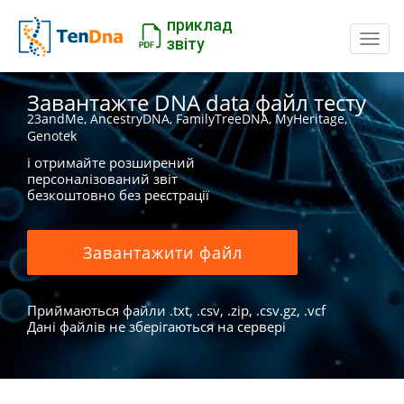
приклад
Пере
звіту
Завантажте DNA data файл тесту
23andMe, AncestryDNA, FamilyTreeDNA, MyHeritage,
Genotek
і отримайте розширений
персоналізований звіт
безкоштовно без реєстрації
Завантажити файл
Приймаються файли .txt, .csv, .zip, .csv.gz, .vcf
Дані файлів не зберігаються на сервері