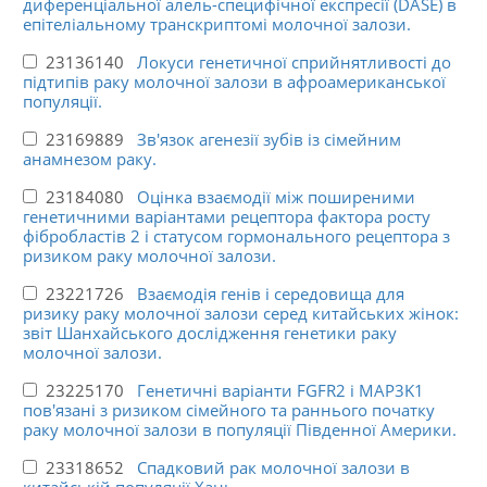
диференціальної алель-специфічної експресії (DASE) в
епітеліальному транскриптомі молочної залози.
23136140
Локуси генетичної сприйнятливості до
підтипів раку молочної залози в афроамериканської
популяції.
23169889
Зв'язок агенезії зубів із сімейним
анамнезом раку.
23184080
Оцінка взаємодії між поширеними
генетичними варіантами рецептора фактора росту
фібробластів 2 і статусом гормонального рецептора з
ризиком раку молочної залози.
23221726
Взаємодія генів і середовища для
ризику раку молочної залози серед китайських жінок:
звіт Шанхайського дослідження генетики раку
молочної залози.
23225170
Генетичні варіанти FGFR2 і MAP3K1
пов'язані з ризиком сімейного та раннього початку
раку молочної залози в популяції Південної Америки.
23318652
Спадковий рак молочної залози в
китайській популяції Хань.