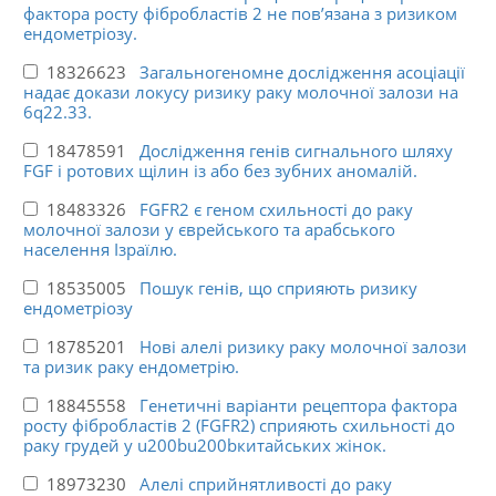
фактора росту фібробластів 2 не пов’язана з ризиком
ендометріозу.
18326623
Загальногеномне дослідження асоціації
надає докази локусу ризику раку молочної залози на
6q22.33.
18478591
Дослідження генів сигнального шляху
FGF і ротових щілин із або без зубних аномалій.
18483326
FGFR2 є геном схильності до раку
молочної залози у єврейського та арабського
населення Ізраїлю.
18535005
Пошук генів, що сприяють ризику
ендометріозу
18785201
Нові алелі ризику раку молочної залози
та ризик раку ендометрію.
18845558
Генетичні варіанти рецептора фактора
росту фібробластів 2 (FGFR2) сприяють схильності до
раку грудей у u200bu200bкитайських жінок.
18973230
Алелі сприйнятливості до раку