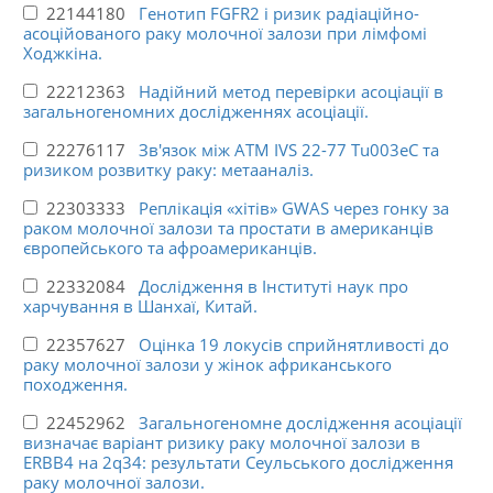
22144180
Генотип FGFR2 і ризик радіаційно-
асоційованого раку молочної залози при лімфомі
Ходжкіна.
22212363
Надійний метод перевірки асоціації в
загальногеномних дослідженнях асоціації.
22276117
Зв'язок між ATM IVS 22-77 Tu003eC та
ризиком розвитку раку: метааналіз.
22303333
Реплікація «хітів» GWAS через гонку за
раком молочної залози та простати в американців
європейського та афроамериканців.
22332084
Дослідження в Інституті наук про
харчування в Шанхаї, Китай.
22357627
Оцінка 19 локусів сприйнятливості до
раку молочної залози у жінок африканського
походження.
22452962
Загальногеномне дослідження асоціації
визначає варіант ризику раку молочної залози в
ERBB4 на 2q34: результати Сеульського дослідження
раку молочної залози.