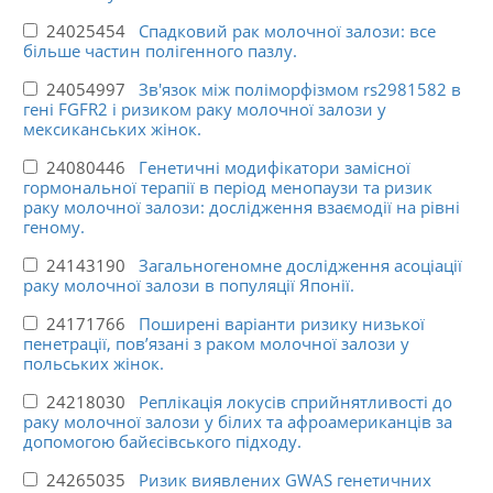
24025454
Спадковий рак молочної залози: все
більше частин полігенного пазлу.
24054997
Зв'язок між поліморфізмом rs2981582 в
гені FGFR2 і ризиком раку молочної залози у
мексиканських жінок.
24080446
Генетичні модифікатори замісної
гормональної терапії в період менопаузи та ризик
раку молочної залози: дослідження взаємодії на рівні
геному.
24143190
Загальногеномне дослідження асоціації
раку молочної залози в популяції Японії.
24171766
Поширені варіанти ризику низької
пенетрації, пов’язані з раком молочної залози у
польських жінок.
24218030
Реплікація локусів сприйнятливості до
раку молочної залози у білих та афроамериканців за
допомогою байєсівського підходу.
24265035
Ризик виявлених GWAS генетичних