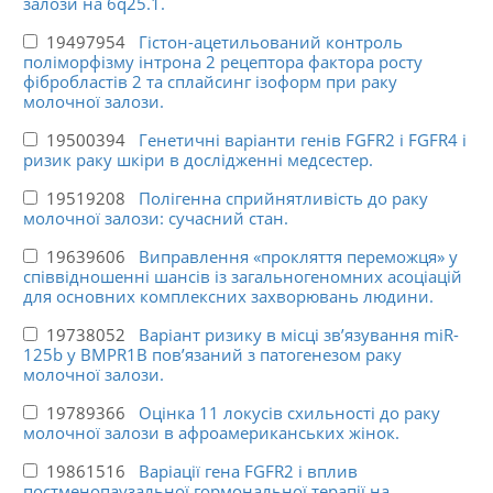
залози на 6q25.1.
19497954
Гістон-ацетильований контроль
поліморфізму інтрона 2 рецептора фактора росту
фібробластів 2 та сплайсинг ізоформ при раку
молочної залози.
19500394
Генетичні варіанти генів FGFR2 і FGFR4 і
ризик раку шкіри в дослідженні медсестер.
19519208
Полігенна сприйнятливість до раку
молочної залози: сучасний стан.
19639606
Виправлення «прокляття переможця» у
співвідношенні шансів із загальногеномних асоціацій
для основних комплексних захворювань людини.
19738052
Варіант ризику в місці зв’язування miR-
125b у BMPR1B пов’язаний з патогенезом раку
молочної залози.
19789366
Оцінка 11 локусів схильності до раку
молочної залози в афроамериканських жінок.
19861516
Варіації гена FGFR2 і вплив
постменопаузальної гормональної терапії на