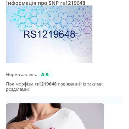
Інформація про SNP rs1219648
Норма аллель:
AA
Поліморфізм
rs1219648
пов'язаний із такими
розділами: