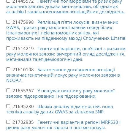
21445572
Генетичні поліморфізми та ризик раку
молочної залози: докази мета-аналізів, об’єднаних
аналізів і загальногеномних асоціаційних досліджень.
21475998
Реплікація п’яти локусів, визначених
GWAS, і ризик раку молочної залози серед білих
іспаномовних і неіспаномовних жінок, які
проживають на південному заході Сполучених Штатів
21514219
Генетичні варіанти, пов’язані з ризиком
раку молочної залози: вичерпний огляд дослідження,
мета-аналіз та епідеміологічні дані.
21610108
Багатоетапне дослідження асоціації
визначає генетичний локус раку молочної залози в
NCOA7.
21655367
У пошуках винних у раку молочної
залози: підозрюваних і не підозрюваних.
21695280
Шляхи аналізу відмінностей: нова
техніка аналізу даних GWAS за кількома SNP.
21702935
Генетичні варіанти в регіоні MRPS30 і
ризик раку молочної залози в постменопаузі.