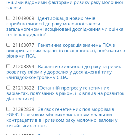
іншими відомими факторами ризику раку молочної
залози.
21049069
Ідентифікація нових генів
сприйнятливості до раку молочної залози –
загальногеномні асоційовані дослідження чи оцінка
генів-кандидатів?
21160077
Генетична корекція значень ПСА з
використанням варіантів послідовності, пов’язаних з
рівнями ПСА.
21203894
Варіанти схильності до раку та ризик
розвитку гліоми у дорослих у дослідженні типу
«випадок-контроль» у США.
21219822
[Останній прогрес у генетичних
варіантах, пов’язаних з раком, і їх вплив на розвиток
діагностики].
21382839
Зв'язок генетичних поліморфізмів
FGFR2 із зв'язком між використанням оральних
контрацептивів і ризиком раку молочної залози у
китайських жінок.