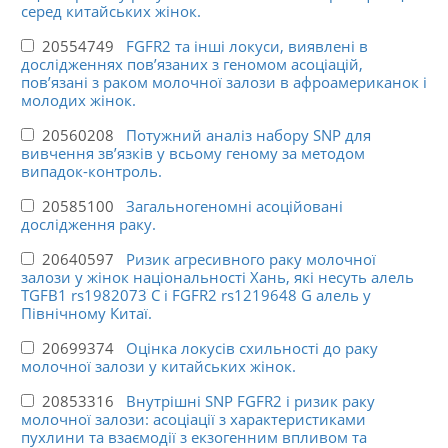
серед китайських жінок.
20554749
FGFR2 та інші локуси, виявлені в
дослідженнях пов’язаних з геномом асоціацій,
пов’язані з раком молочної залози в афроамериканок і
молодих жінок.
20560208
Потужний аналіз набору SNP для
вивчення зв’язків у всьому геному за методом
випадок-контроль.
20585100
Загальногеномні асоційовані
дослідження раку.
20640597
Ризик агресивного раку молочної
залози у жінок національності Хань, які несуть алель
TGFB1 rs1982073 C і FGFR2 rs1219648 G алель у
Північному Китаї.
20699374
Оцінка локусів схильності до раку
молочної залози у китайських жінок.
20853316
Внутрішні SNP FGFR2 і ризик раку
молочної залози: асоціації з характеристиками
пухлини та взаємодії з екзогенним впливом та