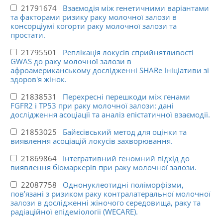
21791674
Взаємодія між генетичними варіантами
та факторами ризику раку молочної залози в
консорціумі когорти раку молочної залози та
простати.
21795501
Реплікація локусів сприйнятливості
GWAS до раку молочної залози в
афроамериканському дослідженні SHARe Ініціативи зі
здоров'я жінок.
21838531
Перехресні перешкоди між генами
FGFR2 і TP53 при раку молочної залози: дані
дослідження асоціації та аналіз епістатичної взаємодії.
21853025
Байєсівський метод для оцінки та
виявлення асоціацій локусів захворювання.
21869864
Інтегративний геномний підхід до
виявлення біомаркерів при раку молочної залози.
22087758
Однонуклеотидні поліморфізми,
пов’язані з ризиком раку контралатеральної молочної
залози в дослідженні жіночого середовища, раку та
радіаційної епідеміології (WECARE).