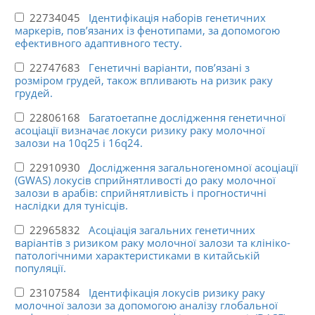
22734045
Ідентифікація наборів генетичних
маркерів, пов’язаних із фенотипами, за допомогою
ефективного адаптивного тесту.
22747683
Генетичні варіанти, пов’язані з
розміром грудей, також впливають на ризик раку
грудей.
22806168
Багатоетапне дослідження генетичної
асоціації визначає локуси ризику раку молочної
залози на 10q25 і 16q24.
22910930
Дослідження загальногеномної асоціації
(GWAS) локусів сприйнятливості до раку молочної
залози в арабів: сприйнятливість і прогностичні
наслідки для тунісців.
22965832
Асоціація загальних генетичних
варіантів з ризиком раку молочної залози та клініко-
патологічними характеристиками в китайській
популяції.
23107584
Ідентифікація локусів ризику раку
молочної залози за допомогою аналізу глобальної