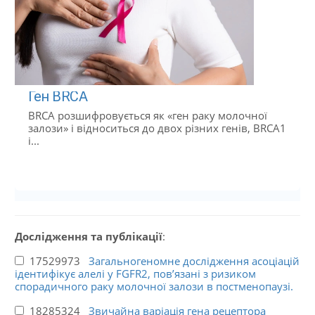
Ген BRCA
BRCA розшифровується як «ген раку молочної
залози» і відноситься до двох різних генів, BRCA1
і...
Дослідження та публікації
:
17529973
Загальногеномне дослідження асоціацій
ідентифікує алелі у FGFR2, пов’язані з ризиком
спорадичного раку молочної залози в постменопаузі.
18285324
Звичайна варіація гена рецептора