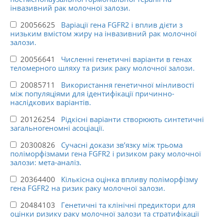
інвазивний рак молочної залози.
20056625
Варіації гена FGFR2 і вплив дієти з
низьким вмістом жиру на інвазивний рак молочної
залози.
20056641
Численні генетичні варіанти в генах
теломерного шляху та ризик раку молочної залози.
20085711
Використання генетичної мінливості
між популяціями для ідентифікації причинно-
наслідкових варіантів.
20126254
Рідкісні варіанти створюють синтетичні
загальногеномні асоціації.
20300826
Сучасні докази зв’язку між трьома
поліморфізмами гена FGFR2 і ризиком раку молочної
залози: мета-аналіз.
20364400
Кількісна оцінка впливу поліморфізму
гена FGFR2 на ризик раку молочної залози.
20484103
Генетичні та клінічні предиктори для
оцінки ризику раку молочної залози та стратифікації