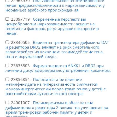
22963930
Пользовательское генотипирование
генов предрасположенности к наркозависимости у
иорданцев арабского происхождения.
23097719
Современные перспективы
нейробиологии наркозависимости: акцент на
генетике и факторах, регулирующих экспрессию
генов.
23340505
Варианты транспортера дофамина DAT
и рецептора DRD2 влияют на риск смертельного
злоупотребления кокаином: взаимодействие гена,
гена и окружающей среды.
23635803
Фармакогенетика ANKK1 и DRD2 при
лечении дисульфирамом злоупотребления кокаином.
23856854
Положительное влияние
метилфенидата на гиперактивность смягчается
моноаминергическими вариантами генов у детей с
расстройствами аутистического спектра.
24001007
Полиморфизмы в области гена
дофаминового рецептора 2 влияют на улучшение во
время тренировки рабочей памяти у детей и
подростков.