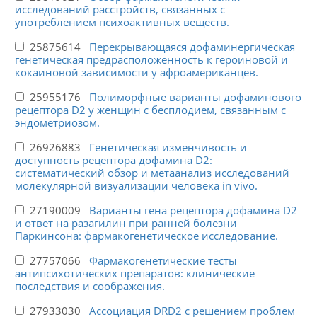
исследований расстройств, связанных с
употреблением психоактивных веществ.
25875614
Перекрывающаяся дофаминергическая
генетическая предрасположенность к героиновой и
кокаиновой зависимости у афроамериканцев.
25955176
Полиморфные варианты дофаминового
рецептора D2 у женщин с бесплодием, связанным с
эндометриозом.
26926883
Генетическая изменчивость и
доступность рецептора дофамина D2:
систематический обзор и метаанализ исследований
молекулярной визуализации человека in vivo.
27190009
Варианты гена рецептора дофамина D2
и ответ на разагилин при ранней болезни
Паркинсона: фармакогенетическое исследование.
27757066
Фармакогенетические тесты
антипсихотических препаратов: клинические
последствия и соображения.
27933030
Ассоциация DRD2 с решением проблем