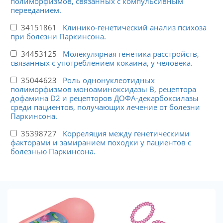
полиморфизмов, связанных с компульсивным
перееданием.
34151861
Клинико-генетический анализ психоза
при болезни Паркинсона.
34453125
Молекулярная генетика расстройств,
связанных с употреблением кокаина, у человека.
35044623
Роль однонуклеотидных
полиморфизмов моноаминоксидазы B, рецептора
дофамина D2 и рецепторов ДОФА-декарбоксилазы
среди пациентов, получающих лечение от болезни
Паркинсона.
35398727
Корреляция между генетическими
факторами и замиранием походки у пациентов с
болезнью Паркинсона.