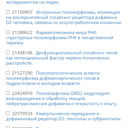
экспериментов на людях.
21150907
Интронные полиморфизмы, влияющие
на альтернативный сплайсинг рецептора дофамина
D2 человека, связаны со злоупотреблением кокаином.
21289622
Фармакогеномика мира РНК:
структурные полиморфизмы РНК в лекарственной
терапии.
21438146
Дисфункциональный сплайсинг генов
как потенциальный фактор нервно-психических
расстройств.
21527290
Психопатологические аспекты
полиморфизма дофаминергических генов в
подростковом и молодом возрасте.
22424959
Полиморфизмы DRD2 модулируют
вознаграждение и обработку эмоций,
нейротрансмиссию дофамина и открытость к опыту.
22579533
Компульсивное переедание и
дофаминовый рецептор D2: генотипы и субфенотипы.