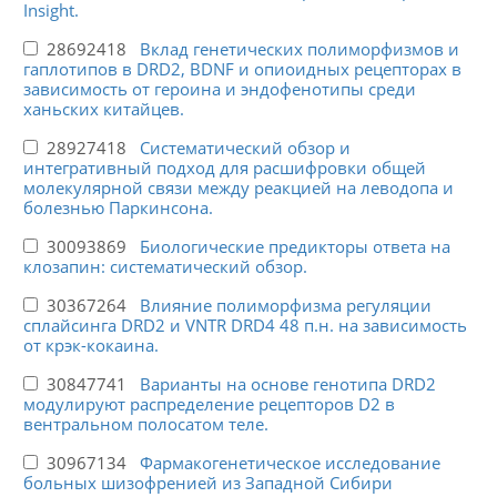
Insight.
28692418
Вклад генетических полиморфизмов и
гаплотипов в DRD2, BDNF и опиоидных рецепторах в
зависимость от героина и эндофенотипы среди
ханьских китайцев.
28927418
Систематический обзор и
интегративный подход для расшифровки общей
молекулярной связи между реакцией на леводопа и
болезнью Паркинсона.
30093869
Биологические предикторы ответа на
клозапин: систематический обзор.
30367264
Влияние полиморфизма регуляции
сплайсинга DRD2 и VNTR DRD4 48 п.н. на зависимость
от крэк-кокаина.
30847741
Варианты на основе генотипа DRD2
модулируют распределение рецепторов D2 в
вентральном полосатом теле.
30967134
Фармакогенетическое исследование
больных шизофренией из Западной Сибири