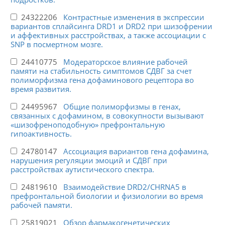
24322206
Контрастные изменения в экспрессии
вариантов сплайсинга DRD1 и DRD2 при шизофрении
и аффективных расстройствах, а также ассоциации с
SNP в посмертном мозге.
24410775
Модераторское влияние рабочей
памяти на стабильность симптомов СДВГ за счет
полиморфизма гена дофаминового рецептора во
время развития.
24495967
Общие полиморфизмы в генах,
связанных с дофамином, в совокупности вызывают
«шизофреноподобную» префронтальную
гипоактивность.
24780147
Ассоциация вариантов гена дофамина,
нарушения регуляции эмоций и СДВГ при
расстройствах аутистического спектра.
24819610
Взаимодействие DRD2/CHRNA5 в
префронтальной биологии и физиологии во время
рабочей памяти.
25819021
Обзор фармакогенетических