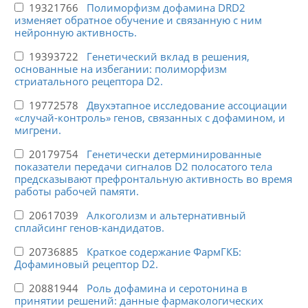
19321766
Полиморфизм дофамина DRD2
изменяет обратное обучение и связанную с ним
нейронную активность.
19393722
Генетический вклад в решения,
основанные на избегании: полиморфизм
стриатального рецептора D2.
19772578
Двухэтапное исследование ассоциации
«случай-контроль» генов, связанных с дофамином, и
мигрени.
20179754
Генетически детерминированные
показатели передачи сигналов D2 полосатого тела
предсказывают префронтальную активность во время
работы рабочей памяти.
20617039
Алкоголизм и альтернативный
сплайсинг генов-кандидатов.
20736885
Краткое содержание ФармГКБ:
Дофаминовый рецептор D2.
20881944
Роль дофамина и серотонина в
принятии решений: данные фармакологических