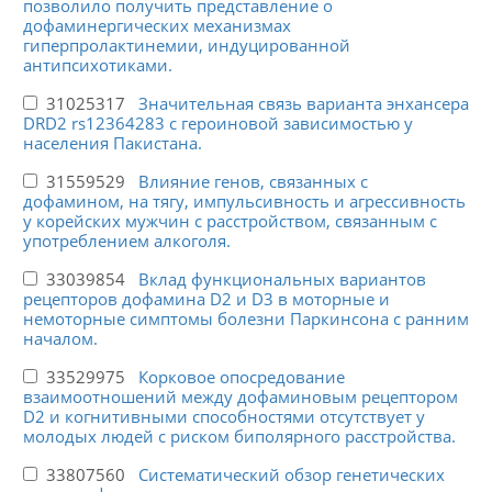
позволило получить представление о
дофаминергических механизмах
гиперпролактинемии, индуцированной
антипсихотиками.
31025317
Значительная связь варианта энхансера
DRD2 rs12364283 с героиновой зависимостью у
населения Пакистана.
31559529
Влияние генов, связанных с
дофамином, на тягу, импульсивность и агрессивность
у корейских мужчин с расстройством, связанным с
употреблением алкоголя.
33039854
Вклад функциональных вариантов
рецепторов дофамина D2 и D3 в моторные и
немоторные симптомы болезни Паркинсона с ранним
началом.
33529975
Корковое опосредование
взаимоотношений между дофаминовым рецептором
D2 и когнитивными способностями отсутствует у
молодых людей с риском биполярного расстройства.
33807560
Систематический обзор генетических