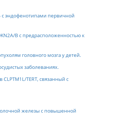
X6 с эндофенотипами первичной
DKN2A/B с предрасположенностью к
ухолям головного мозга у детей.
осудистых заболеваниях.
 CLPTM1L/TERT, связанный с
 молочной железы с повышенной