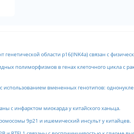
т генетической области p16(INK4a) связан с физиче
дных полиморфизмов в генах клеточного цикла с ра
в с использованием вмененных генотипов: однонук
аны с инфарктом миокарда у китайского ханьца.
ромосомы 9p21 и ишемический инсульт у китайцев.
B и RTEL1 связаны с восприимчивостью к глиоме вы