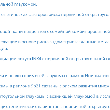
ольной глаукомой.
генетических факторов риска первичной открытоуго
ровой ткани пациентов с семейной комбинированно
лежащие в основе риска эндометриоза: данные мета
ции.
оциации локуса INK4 с первичной открытоугольной г
ия и анализ примесей глаукомы в рамках Инициатив
мы в регионе 9p21 связаны с риском развития множ
тоугольной глаукомы с возникшей глаукомой в исслед
щих генетических вариантов с первичной открытоуг