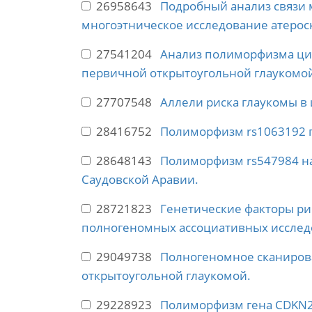
26958643
Подробный анализ связи
многоэтническое исследование атерос
27541204
Анализ полиморфизма цик
первичной открытоугольной глаукомо
27707548
Аллели риска глаукомы в
28416752
Полиморфизм rs1063192 г
28648143
Полиморфизм rs547984 на
Саудовской Аравии.
28721823
Генетические факторы ри
полногеномных ассоциативных исслед
29049738
Полногеномное сканирова
открытоугольной глаукомой.
29228923
Полиморфизм гена CDKN2