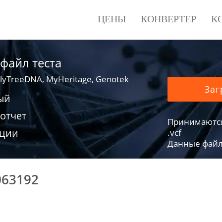
ЦЕНЫ
КОНВЕРТЕР
К
 файл теста
lyTreeDNA, MyHeritage, Genotek
Заг
ый
отчет
Принимаются фа
ации
.vcf
Данные файло
063192