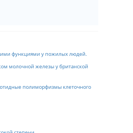
скими функциями у пожилых людей.
ком молочной железы у британской
леотидные полиморфизмы клеточного
сокой степени.