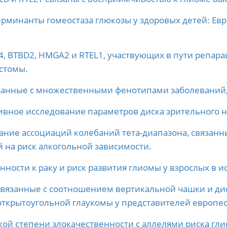
рминанты гомеостаза глюкозы у здоровых детей: Ев
, BTBD2, HMGA2 и RTEL1, участвующих в пути репара
стомы.
занные с множественными фенотипами заболеваний, 
вное исследование параметров диска зрительного н
ние ассоциаций колебаний тета-диапазона, связанн
 на риск алкогольной зависимости.
ности к раку и риск развития глиомы у взрослых в и
связанные с соотношением вертикальной чашки и дис
открытоугольной глаукомы у представителей европе
ой степени злокачественности с аллелями риска гли