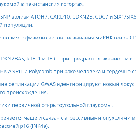
укомой в пакистанских когортах.
 SNP вблизи ATOH7, CARD10, CDKN2B, CDC7 и SIX1/SI
й популяции.
и полиморфизмов сайтов связывания миРНК генов C
KN2BAS, RTEL1 и TERT при предрасположенности к оп
К ANRIL и Polycomb при раке человека и сердечно-с
ние репликации GWAS идентифицируют новый локус в
ого происхождения.
тики первичной открытоугольной глаукомы.
речается чаще и связан с агрессивными опухолями
ессией p16 (INK4a).