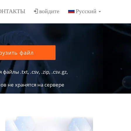
ОНТАКТЫ
войдите
рузить файл
йлы .txt, .csv, .zip, .csv.gz,
в не хранятся на сервере