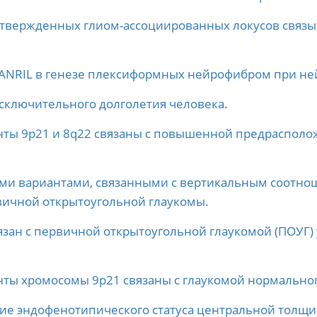
вержденных глиом-ассоциированных локусов связыва
ANRIL в генезе плексиформных нейрофибром при не
сключительного долголетия человека.
ты 9p21 и 8q22 связаны с повышенной предрасполо
ми вариантами, связанными с вертикальным соотнош
ичной открытоугольной глаукомы.
ан с первичной открытоугольной глаукомой (ПОУГ) 
ты хромосомы 9p21 связаны с глаукомой нормально
ие эндофенотипического статуса центральной толщи