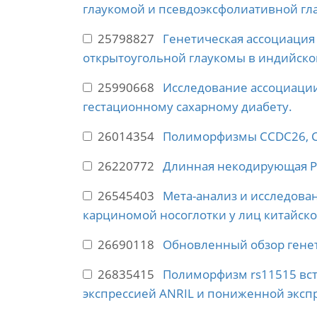
глаукомой и псевдоэксфолиативной гла
25798827
Генетическая ассоциация
открытоугольной глаукомы в индийско
25990668
Исследование ассоциаци
гестационному сахарному диабету.
26014354
Полиморфизмы CCDC26, CD
26220772
Длинная некодирующая РН
26545403
Мета-анализ и исследова
карциномой носоглотки у лиц китайск
26690118
Обновленный обзор гене
26835415
Полиморфизм rs11515 вст
экспрессией ANRIL и пониженной экспр