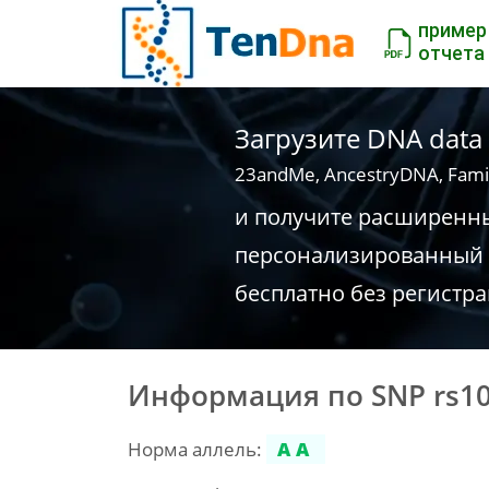
пример
отчета
Загрузите DNA data
23andMe, AncestryDNA, Fami
и получите расширенн
персонализированный 
бесплатно без регистр
Информация по SNP rs1
Норма аллель:
AA