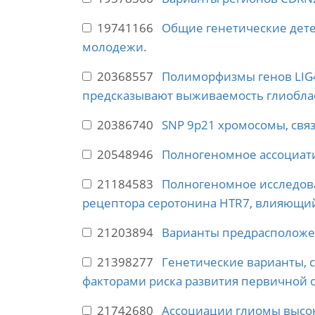
19741166
Общие генетические дете
молодежи.
20368557
Полиморфизмы генов LIG4
предсказывают выживаемость глиобла
20386740
SNP 9p21 хромосомы, свя
20548946
Полногеномное ассоциати
21184583
Полногеномное исследова
рецептора серотонина HTR7, влияющий
21203894
Варианты предрасположен
21398277
Генетические варианты, 
факторами риска развития первичной 
21742680
Ассоциации глиомы высок