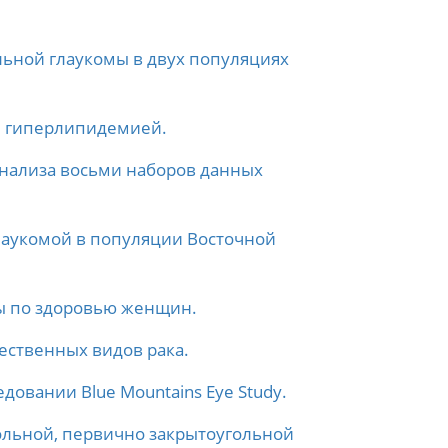
льной глаукомы в двух популяциях
й гиперлипидемией.
анализа восьми наборов данных
лаукомой в популяции Восточной
ы по здоровью женщин.
ественных видов рака.
овании Blue Mountains Eye Study.
ольной, первично закрытоугольной