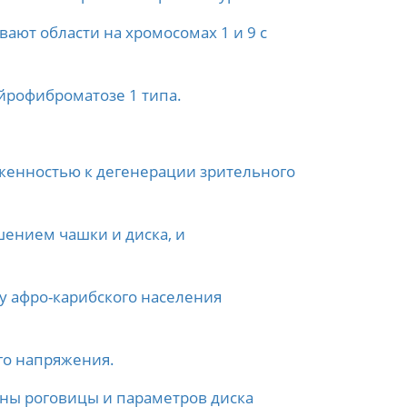
ют области на хромосомах 1 и 9 с
йрофиброматозе 1 типа.
женностью к дегенерации зрительного
ением чашки и диска, и
у афро-карибского населения
го напряжения.
ны роговицы и параметров диска