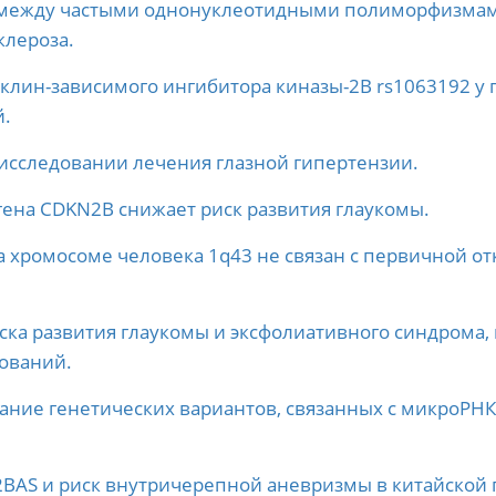
 между частыми однонуклеотидными полиморфизмами
клероза.
лин-зависимого ингибитора киназы-2B rs1063192 у 
й.
 исследовании лечения глазной гипертензии.
ена CDKN2B снижает риск развития глаукомы.
 хромосоме человека 1q43 не связан с первичной от
ска развития глаукомы и эксфолиативного синдрома
ований.
ние генетических вариантов, связанных с микроРНК
BAS и риск внутричерепной аневризмы в китайской 