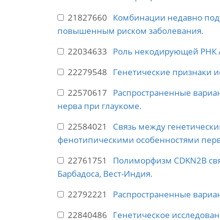
21827660
Комбинации недавно подт
повышенным риском заболевания.
22034633
Роль некодирующей РНК 
22279548
Генетические признаки и
22570617
Распространенные вариан
нерва при глаукоме.
22584021
Связь между генетически
фенотипическими особенностями перв
22761751
Полиморфизм CDKN2B связ
Барбадоса, Вест-Индия.
22792221
Распространенные вариан
22840486
Генетическое исследован