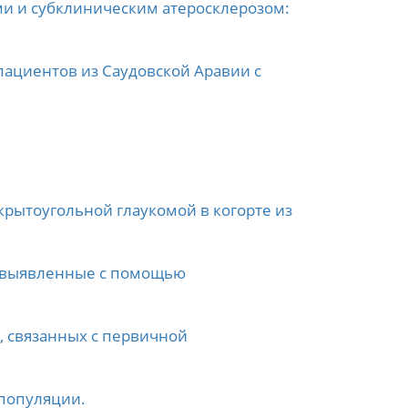
 и субклиническим атеросклерозом:
пациентов из Саудовской Аравии с
крытоугольной глаукомой в когорте из
, выявленные с помощью
, связанных с первичной
популяции.