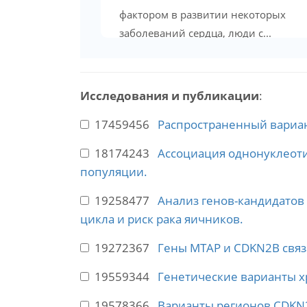
фактором в развитии некоторых
заболеваний сердца, люди с...
Исследования и публикации
:
17459456
Распространенный вариан
18174243
Ассоциация однонуклеоти
популяции.
19258477
Анализ генов-кандидато
цикла и риск рака яичников.
19272367
Гены MTAP и CDKN2B связ
19559344
Генетические варианты х
19578366
Варианты регионов CDKN2