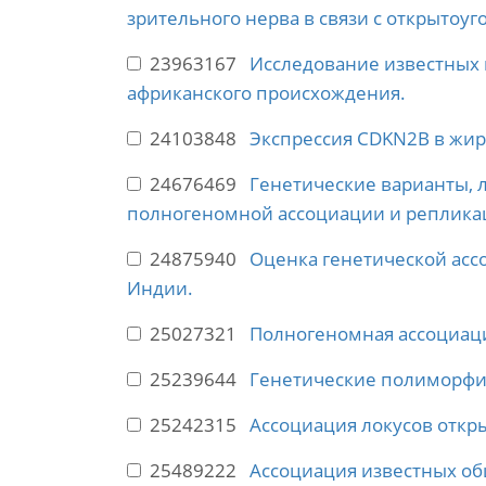
зрительного нерва в связи с открытоуг
23963167
Исследование известных 
африканского происхождения.
24103848
Экспрессия CDKN2B в жи
24676469
Генетические варианты, 
полногеномной ассоциации и реплика
24875940
Оценка генетической асс
Индии.
25027321
Полногеномная ассоциац
25239644
Генетические полиморфиз
25242315
Ассоциация локусов откры
25489222
Ассоциация известных об