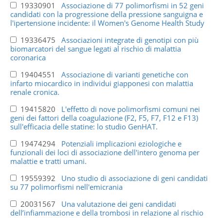
19330901
Associazione di 77 polimorfismi in 52 geni
candidati con la progressione della pressione sanguigna e
l'ipertensione incidente: il Women's Genome Health Study
19336475
Associazioni integrate di genotipi con più
biomarcatori del sangue legati al rischio di malattia
coronarica
19404551
Associazione di varianti genetiche con
infarto miocardico in individui giapponesi con malattia
renale cronica.
19415820
L'effetto di nove polimorfismi comuni nei
geni dei fattori della coagulazione (F2, F5, F7, F12 e F13)
sull'efficacia delle statine: lo studio GenHAT.
19474294
Potenziali implicazioni eziologiche e
funzionali dei loci di associazione dell'intero genoma per
malattie e tratti umani.
19559392
Uno studio di associazione di geni candidati
su 77 polimorfismi nell'emicrania
20031567
Una valutazione dei geni candidati
dell’infiammazione e della trombosi in relazione al rischio