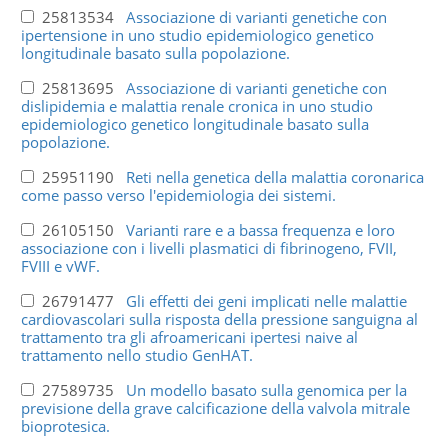
25813534
Associazione di varianti genetiche con
ipertensione in uno studio epidemiologico genetico
longitudinale basato sulla popolazione.
25813695
Associazione di varianti genetiche con
dislipidemia e malattia renale cronica in uno studio
epidemiologico genetico longitudinale basato sulla
popolazione.
25951190
Reti nella genetica della malattia coronarica
come passo verso l'epidemiologia dei sistemi.
26105150
Varianti rare e a bassa frequenza e loro
associazione con i livelli plasmatici di fibrinogeno, FVII,
FVIII e vWF.
26791477
Gli effetti dei geni implicati nelle malattie
cardiovascolari sulla risposta della pressione sanguigna al
trattamento tra gli afroamericani ipertesi naive al
trattamento nello studio GenHAT.
27589735
Un modello basato sulla genomica per la
previsione della grave calcificazione della valvola mitrale
bioprotesica.