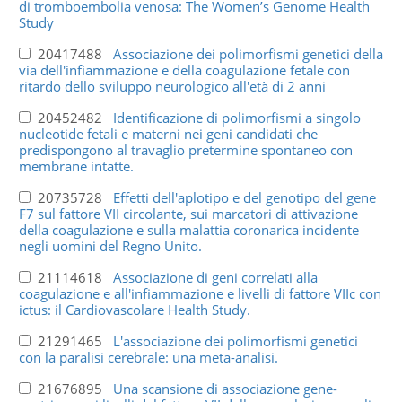
di tromboembolia venosa: The Women’s Genome Health
Study
20417488
Associazione dei polimorfismi genetici della
via dell'infiammazione e della coagulazione fetale con
ritardo dello sviluppo neurologico all'età di 2 anni
20452482
Identificazione di polimorfismi a singolo
nucleotide fetali e materni nei geni candidati che
predispongono al travaglio pretermine spontaneo con
membrane intatte.
20735728
Effetti dell'aplotipo e del genotipo del gene
F7 sul fattore VII circolante, sui marcatori di attivazione
della coagulazione e sulla malattia coronarica incidente
negli uomini del Regno Unito.
21114618
Associazione di geni correlati alla
coagulazione e all'infiammazione e livelli di fattore VIIc con
ictus: il Cardiovascolare Health Study.
21291465
L'associazione dei polimorfismi genetici
con la paralisi cerebrale: una meta-analisi.
21676895
Una scansione di associazione gene-