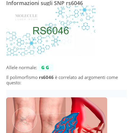
Informazioni sugli SNP rs6046
Allele normale:
GG
Il polimorfismo
rs6046
è correlato ad argomenti come
questo: