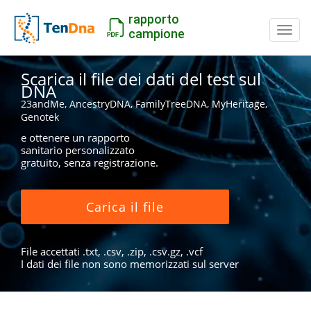
rapporto
Inter
campione
Scarica il file dei dati del test sul
DNA
23andMe, AncestryDNA, FamilyTreeDNA, MyHeritage,
Genotek
e ottenere un rapporto
sanitario personalizzato
gratuito, senza registrazione.
Carica il file
File accettati .txt, .csv, .zip, .csv.gz, .vcf
I dati dei file non sono memorizzati sul server