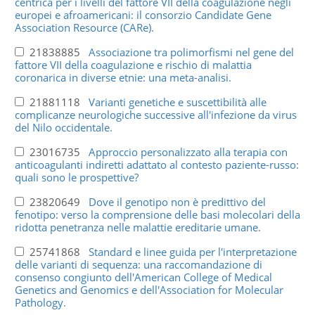
centrica per i livelli del fattore VII della coagulazione negli
europei e afroamericani: il consorzio Candidate Gene
Association Resource (CARe).
21838885
Associazione tra polimorfismi nel gene del
fattore VII della coagulazione e rischio di malattia
coronarica in diverse etnie: una meta-analisi.
21881118
Varianti genetiche e suscettibilità alle
complicanze neurologiche successive all'infezione da virus
del Nilo occidentale.
23016735
Approccio personalizzato alla terapia con
anticoagulanti indiretti adattato al contesto paziente-russo:
quali sono le prospettive?
23820649
Dove il genotipo non è predittivo del
fenotipo: verso la comprensione delle basi molecolari della
ridotta penetranza nelle malattie ereditarie umane.
25741868
Standard e linee guida per l'interpretazione
delle varianti di sequenza: una raccomandazione di
consenso congiunto dell'American College of Medical
Genetics and Genomics e dell'Association for Molecular
Pathology.