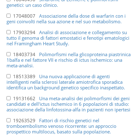
genetici: un caso clinico.
17048007
Associazione della dose di warfarin con i
geni coinvolti nella sua azione e nel suo metabolismo.
17903294
Analisi di associazione e collegamento su
tutto il genoma di fattori emostatici e fenotipi ematologici
nel Framingham Heart Study.
18403734
Polimorfismi nella glicoproteina piastrinica
1balfa e nel fattore VII e rischio di ictus ischemico: una
meta-analisi.
18513389
Una nuova applicazione di agenti
intelligenti nella sclerosi laterale amiotrofica sporadica
identifica un background genetico specifico inaspettato.
19131662
Una meta-analisi dei polimorfismi dei geni
candidati e dell'ictus ischemico in 6 popolazioni di studio:
associazione della linfotossina-alfa in pazienti non ipertesi
19263529
Fattori di rischio genetici nel
tromboembolismo venoso ricorrente: un approccio
prospettico multilocus, basato sulla popolazione.